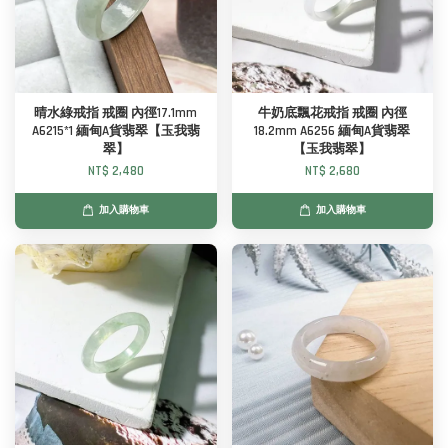
晴水綠戒指 戒圈 內徑17.1mm
牛奶底飄花戒指 戒圈 內徑
A6215*1 緬甸A貨翡翠【玉我翡
18.2mm A6256 緬甸A貨翡翠
翠】
【玉我翡翠】
NT$ 2,480
NT$ 2,680
加入購物車
加入購物車