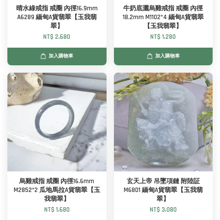
晴水綠戒指 戒圈 內徑16.9mm
牛奶底灑烏雞戒指 戒圈 內徑
A6289 緬甸A貨翡翠【玉我翡
18.2mm M1102*4 緬甸A貨翡翠
翠】
【玉我翡翠】
NT$ 2,680
NT$ 1,280
加入購物車
加入購物車
烏雞戒指 戒圈 內徑16.6mm
玄天上帝 吊墜項鏈 附陸証
M2852*2 瓜地馬拉A貨翡翠【玉
M6801 緬甸A貨翡翠【玉我翡
我翡翠】
翠】
NT$ 1,680
NT$ 3,080