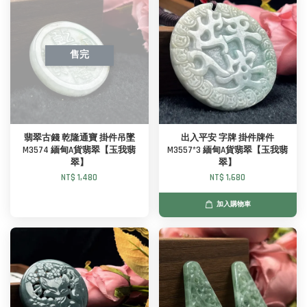
售完
翡翠古錢 乾隆通寶 掛件吊墜
出入平安 字牌 掛件牌件
M3574 緬甸A貨翡翠【玉我翡
M3557*3 緬甸A貨翡翠【玉我翡
翠】
翠】
NT$ 1,480
NT$ 1,680
加入購物車