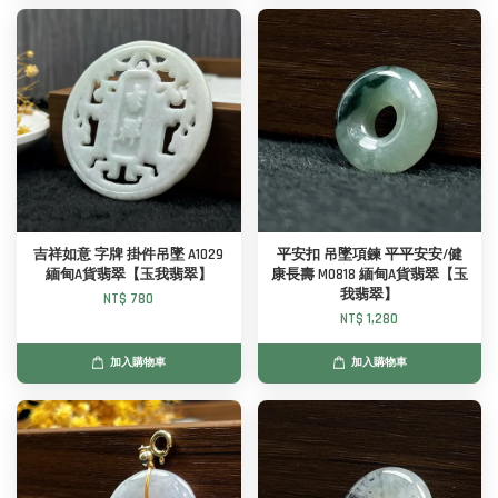
吉祥如意 字牌 掛件吊墜 A1029
平安扣 吊墜項鍊 平平安安/健
緬甸A貨翡翠【玉我翡翠】
康長壽 M0818 緬甸A貨翡翠【玉
我翡翠】
NT$ 780
NT$ 1,280
加入購物車
加入購物車