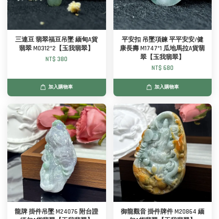
三連豆 翡翠福豆吊墜 緬甸A貨
平安扣 吊墜項鍊 平平安安/健
翡翠 M0312*2【玉我翡翠】
康長壽 M1747*1 瓜地馬拉A貨翡
翠【玉我翡翠】
NT$ 380
NT$ 680
加入購物車
加入購物車
龍牌 掛件吊墜 M24076 附台證
御龍觀音 掛件牌件 M20864 緬