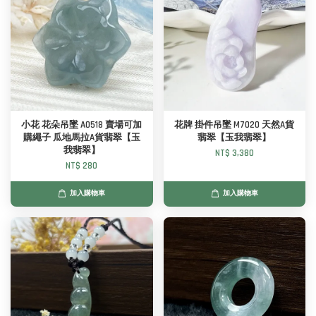
小花 花朵吊墜 A0518 賣場可加
花牌 掛件吊墜 M7020 天然A貨
購繩子 瓜地馬拉A貨翡翠【玉
翡翠【玉我翡翠】
我翡翠】
NT$ 3,380
NT$ 280
加入購物車
加入購物車