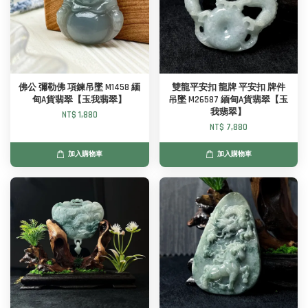
佛公 彌勒佛 項鍊吊墜 M1458 緬
雙龍平安扣 龍牌 平安扣 牌件
甸A貨翡翠【玉我翡翠】
吊墜 M26587 緬甸A貨翡翠【玉
我翡翠】
NT$ 1,880
NT$ 7,880
加入購物車
加入購物車