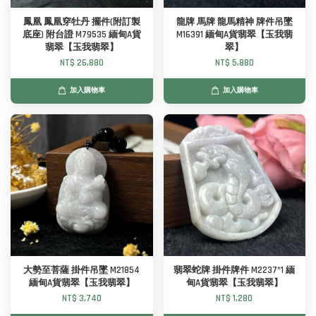
鳳凰 鳳凰穿牡丹 擺件(附訂製
龍牌 馬牌 龍馬精神 牌件吊墜
底座) 附台證 M79535 緬甸A貨
M16391 緬甸A貨翡翠【玉我翡
翡翠【玉我翡翠】
翠】
NT$ 26,880
NT$ 5,880
加入購物車
加入購物車
大勢至菩薩 掛件吊墜 M21854
翡翠蛇牌 掛件牌件 M2237*1 緬
緬甸A貨翡翠【玉我翡翠】
甸A貨翡翠【玉我翡翠】
NT$ 3,740
NT$ 1,280