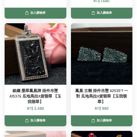
NT$ 1,680
加入購物車
加入購物車
銀鑲 墨翠鳳凰牌 掛件吊墜
鳳凰 古雕 掛件吊墜 A2535*1 一
A15376 瓜地馬拉A貨翡翠 【玉
對 瓜地馬拉A貨翡翠【玉我翡
我翡翠】
翠】
NT$ 2,480
NT$ 880
加入購物車
加入購物車