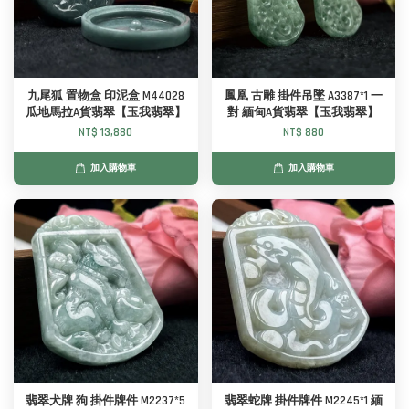
九尾狐 置物盒 印泥盒 M44028
鳳凰 古雕 掛件吊墜 A3387*1 一
瓜地馬拉A貨翡翠【玉我翡翠】
對 緬甸A貨翡翠【玉我翡翠】
NT$ 13,880
NT$ 880
加入購物車
加入購物車
翡翠犬牌 狗 掛件牌件 M2237*5
翡翠蛇牌 掛件牌件 M2245*1 緬