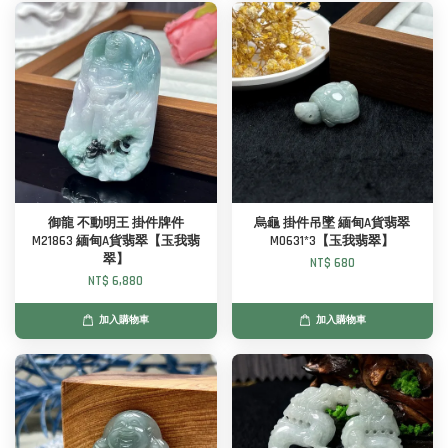
御龍 不動明王 掛件牌件
烏龜 掛件吊墜 緬甸A貨翡翠
M21863 緬甸A貨翡翠【玉我翡
M0631*3【玉我翡翠】
翠】
NT$ 680
NT$ 6,880
加入購物車
加入購物車