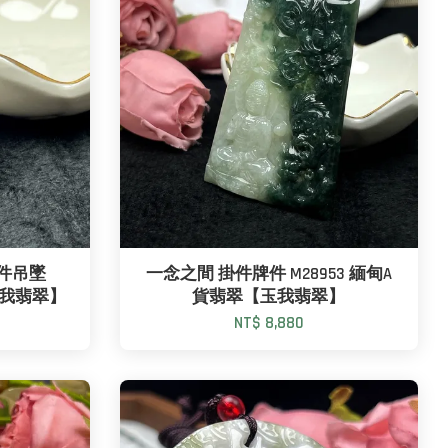
掛件吊墜
一念之間 掛件牌件 M28953 緬甸A
玉我翡翠】
貨翡翠【玉我翡翠】
NT$ 8,880