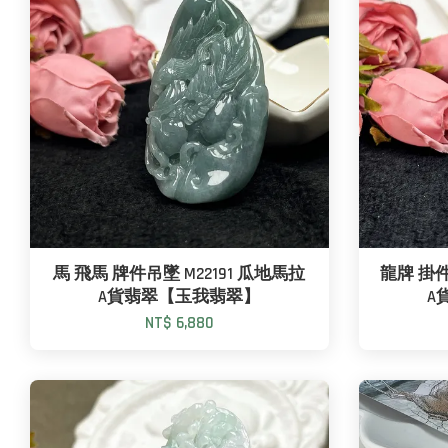
馬 飛馬 牌件吊墜 M22191 瓜地馬拉
龍牌 掛件
A貨翡翠【玉我翡翠】
A
NT$ 6,880