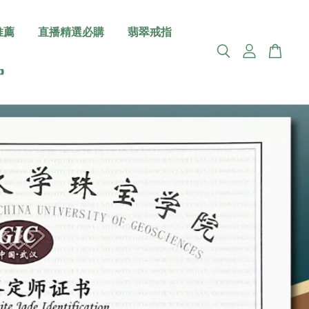
推薦
直播精選必購
翡翠戒指

翡翠之美 治癒心靈