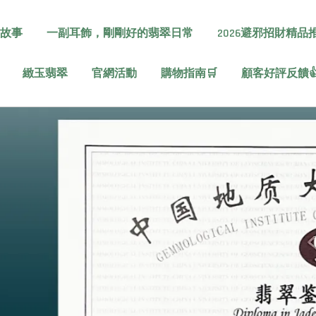
故事
一副耳飾，剛剛好的翡翠日常
2026避邪招財精品
緻玉翡翠
官網活動
購物指南🛒
顧客好評反饋