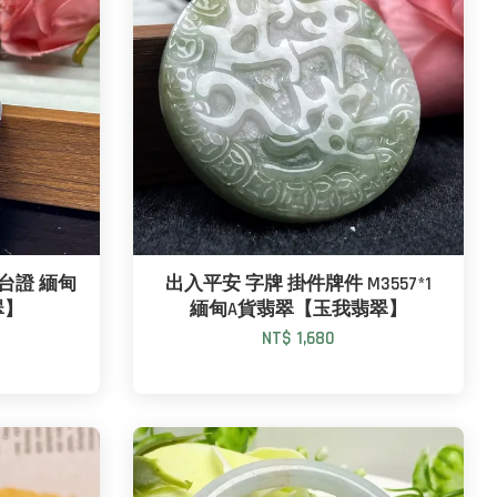
附台證 緬甸
出入平安 字牌 掛件牌件 M3557*1
翠】
緬甸A貨翡翠【玉我翡翠】
NT$ 1,680