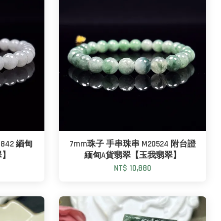
842 緬甸
7mm珠子 手串珠串 M20524 附台證
翠】
緬甸A貨翡翠【玉我翡翠】
NT$ 10,880