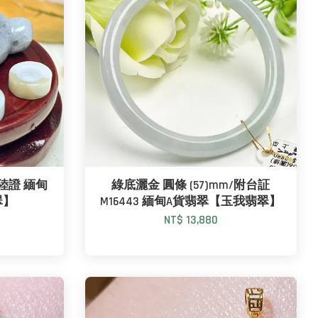
附陸證 緬甸
綠底灑金 圓條 (57)mm/附台証
翠】
M16443 緬甸A貨翡翠【玉我翡翠】
NT$ 13,880