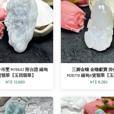
吊墜 M19642 附台證 緬甸
三腳金蟾 金蟾獻寶 
貨翡翠【玉我翡翠】
M26719 緬甸A貨翡翠【
NT$ 13,880
NT$ 8,280