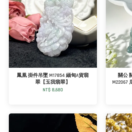
鳳凰 掛件吊墜 M17854 緬甸A貨翡
關公 
翠【玉我翡翠】
M2206
NT$ 8,680