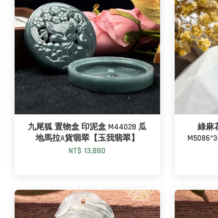
九尾狐 置物盒 印泥盒 M44028 瓜
綠麻花
地馬拉A貨翡翠【玉我翡翠】
M508
NT$ 13,880