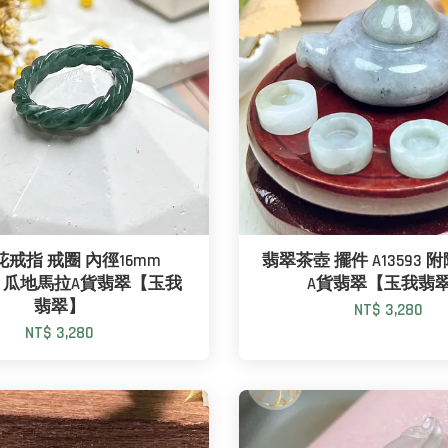
戒指 戒圈 內徑16mm
翡翠茶壺 擺件 A13593 
6*3 瓜地馬拉A貨翡翠【玉我
A貨翡翠【玉我翡
翡翠】
NT$ 3,280
NT$ 3,280