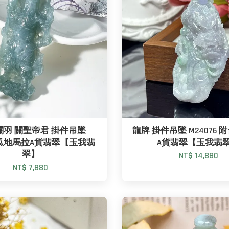
關羽 關聖帝君 掛件吊墜
龍牌 掛件吊墜 M24076 
7 瓜地馬拉A貨翡翠【玉我翡
A貨翡翠【玉我翡
翠】
NT$ 14,880
NT$ 7,880