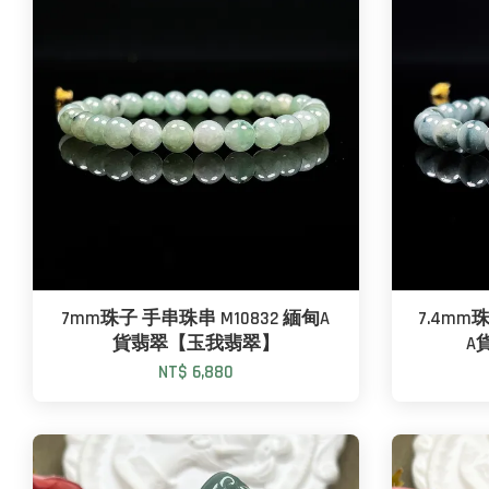
7mm珠子 手串珠串 M10832 緬甸A
7.4mm
貨翡翠【玉我翡翠】
A
NT$ 6,880