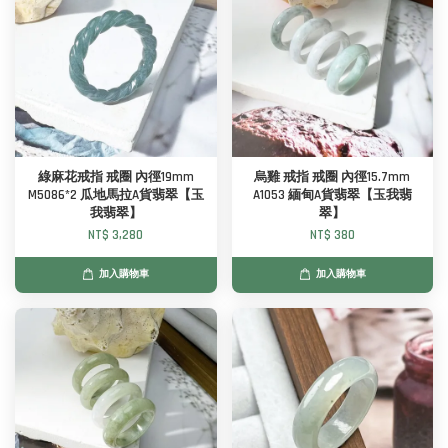
綠麻花戒指 戒圈 內徑19mm
烏雞 戒指 戒圈 內徑15.7mm
M5086*2 瓜地馬拉A貨翡翠【玉
A1053 緬甸A貨翡翠【玉我翡
我翡翠】
翠】
NT$ 3,280
NT$ 380
加入購物車
加入購物車