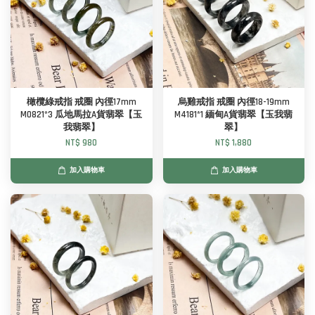
橄欖綠戒指 戒圈 內徑17mm
烏雞戒指 戒圈 內徑18-19mm
M0821*3 瓜地馬拉A貨翡翠【玉
M4181*1 緬甸A貨翡翠【玉我翡
我翡翠】
翠】
NT$ 980
NT$ 1,880
加入購物車
加入購物車