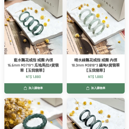
藍水飄花戒指 戒圈 內徑
晴水綠飄花戒指 戒圈 內徑
16.6mm M3719*1 瓜地馬拉A貨翡
18.3mm M3818*3 緬甸A貨翡翠
翠【玉我翡翠】
【玉我翡翠】
NT$ 1,880
NT$ 1,880
加入購物車
加入購物車