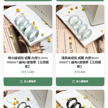
晴水綠戒指 戒圈 內徑19.3mm
淺果綠戒指 戒圈 內徑19mm
M0899*1 緬甸A貨翡翠【玉我翡
M0801*2 緬甸A貨翡翠【玉我翡
翠】
翠】
NT$ 1,480
NT$ 880
加入購物車
加入購物車