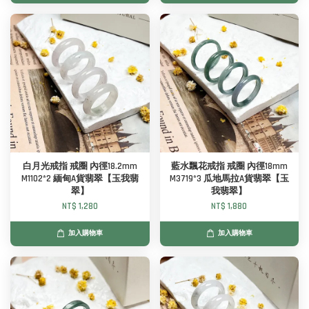
白月光戒指 戒圈 內徑18.2mm
藍水飄花戒指 戒圈 內徑18mm
M1102*2 緬甸A貨翡翠【玉我翡
M3719*3 瓜地馬拉A貨翡翠【玉
翠】
我翡翠】
NT$ 1,280
NT$ 1,880
加入購物車
加入購物車