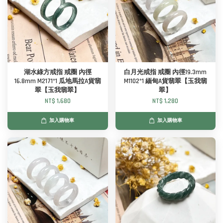
湖水綠方戒指 戒圈 內徑
白月光戒指 戒圈 內徑19.3mm
16.8mm M2171*1 瓜地馬拉A貨翡
M1102*1 緬甸A貨翡翠【玉我翡
翠【玉我翡翠】
翠】
NT$ 1,680
NT$ 1,280
加入購物車
加入購物車