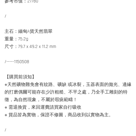
參考市值：27780
/
主石：緬甸A貨天然翡翠
重量：75.2g
尺寸：79.7 x 49.2 x 11.2 mm
/-----1150508
【購買前須知】
※天然礦物難免會有紋路、礦缺 或冰裂，玉器表面的拋光、邊緣
的打磨偶爾可能存在少許粗糙、不平之處，乃全手工雕刻的特
徵，為自然現象，不屬於瑕疵範疇！
※ 需退換貨，來回運費請買家自行吸收
※ 貨品皆為實物，保證不修圖，商品收到以實物為主。
/