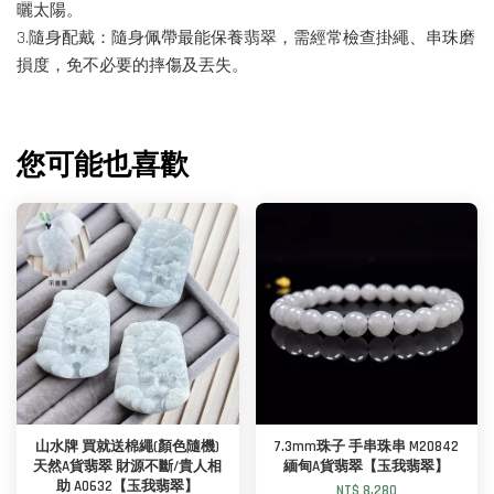
曬太陽。
3.隨身配戴：隨身佩帶最能保養翡翠，需經常檢查掛繩、串珠磨
損度，免不必要的摔傷及丟失。
您可能也喜歡
山水牌 買就送棉繩(顏色隨機)
7.3mm珠子 手串珠串 M20842
天然A貨翡翠 財源不斷/貴人相
緬甸A貨翡翠【玉我翡翠】
助 A0632【玉我翡翠】
NT$ 8,280