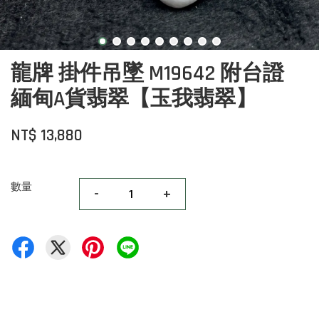
龍牌 掛件吊墜 M19642 附台證
緬甸A貨翡翠【玉我翡翠】
NT$ 13,880
數量
-
+