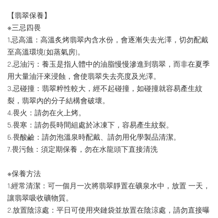
【翡翠保養】
※三忌四畏
1.忌高溫：高溫炙烤翡翠內含水份，會逐漸失去光澤，切勿配戴
至高溫環境(如蒸氣房)。
2.忌油污：養玉是指人體中的油脂慢慢滲進到翡翠，而非在夏季
用大量油汗來浸蝕，會使翡翠失去亮度及光澤。
3.忌碰撞：翡翠粹性較大，經不起碰撞，如碰撞就容易產生紋
裂，翡翠內的分子結構會破壞。
4.畏火：請勿在火上烤。
5.畏寒：請勿長時間組處於冰凍下，容易產生紋裂。
6.畏酸鹼：請勿泡溫泉時配戴、請勿用化學製品清潔。
7.畏污蝕：須定期保養，勿在水龍頭下直接清洗
※保養方法
1.經常清潔：可一個月一次將翡翠靜置在礦泉水中，放置 一天，
讓翡翠吸收礦物質。
2.放置陰涼處：平日可使用夾鏈袋並放置在陰涼處，請勿直接曝