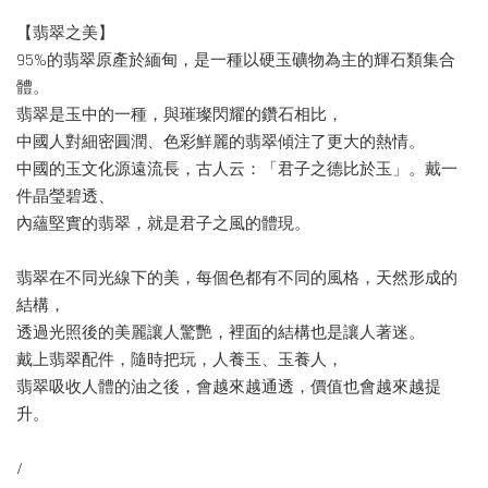
【翡翠之美】
95%的翡翠原產於緬甸，是一種以硬玉礦物為主的輝石類集合
體。
翡翠是玉中的一種，與璀璨閃耀的鑽石相比，
中國人對細密圓潤、色彩鮮麗的翡翠傾注了更大的熱情。
中國的玉文化源遠流長，古人云：「君子之德比於玉」。戴一
件晶瑩碧透、
內蘊堅實的翡翠，就是君子之風的體現。
翡翠在不同光線下的美，每個色都有不同的風格，天然形成的
結構，
透過光照後的美麗讓人驚艷，裡面的結構也是讓人著迷。
戴上翡翠配件，隨時把玩，人養玉、玉養人，
翡翠吸收人體的油之後，會越來越通透，價值也會越來越提
升。
/