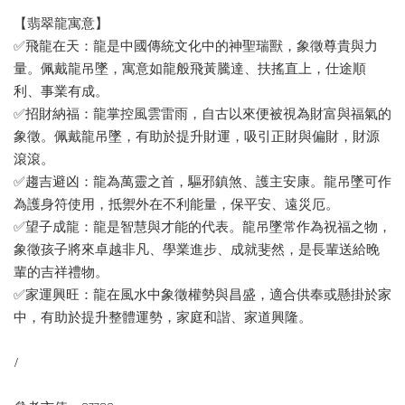
【翡翠龍寓意】
✅飛龍在天：龍是中國傳統文化中的神聖瑞獸，象徵尊貴與力
量。佩戴龍吊墜，寓意如龍般飛黃騰達、扶搖直上，仕途順
利、事業有成。
✅招財納福：龍掌控風雲雷雨，自古以來便被視為財富與福氣的
象徵。佩戴龍吊墜，有助於提升財運，吸引正財與偏財，財源
滾滾。
✅趨吉避凶：龍為萬靈之首，驅邪鎮煞、護主安康。龍吊墜可作
為護身符使用，抵禦外在不利能量，保平安、遠災厄。
✅望子成龍：龍是智慧與才能的代表。龍吊墜常作為祝福之物，
象徵孩子將來卓越非凡、學業進步、成就斐然，是長輩送給晚
輩的吉祥禮物。
✅家運興旺：龍在風水中象徵權勢與昌盛，適合供奉或懸掛於家
中，有助於提升整體運勢，家庭和諧、家道興隆。
/