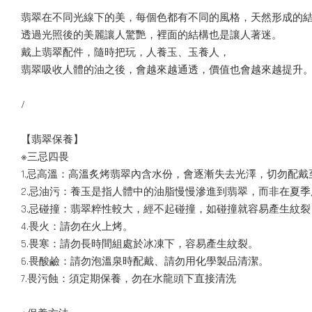
翡翠在不同光線下的美，每個色都有不同的風格，天然形成的
透過光照後的美麗讓人驚艷，裡面的結構也是讓人著迷。
戴上翡翠配件，隨時把玩，人養玉、玉養人，
翡翠吸收人體的油之後，會越來越通透，價值也會越來越提升
/
【翡翠保養】
※三忌四畏
1.忌高溫：高溫炙烤翡翠內含水份，會逐漸失去光澤，切勿配戴
2.忌油污：養玉是指人體中的油脂慢慢滲進到翡翠，而非在夏
3.忌碰撞：翡翠粹性較大，經不起碰撞，如碰撞就容易產生紋
4.畏火：請勿在火上烤。
5.畏寒：請勿長時間組處於冰凍下，容易產生紋裂。
6.畏酸鹼：請勿泡溫泉時配戴、請勿用化學製品清潔。
7.畏污蝕：須定期保養，勿在水龍頭下直接清洗