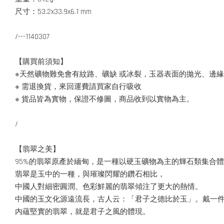
尺寸：53.2x33.9x6.1 mm
/---1140307
【購買前須知】
※天然礦物難免會有紋路、礦缺 或冰裂，玉器表面的拋光、邊
※ 需退換貨，來回運費請買家自行吸收
※ 貨品皆為實物，保證不修圖，商品收到以實物為主。
/
【翡翠之美】
95%的翡翠原產於緬甸，是一種以硬玉礦物為主的輝石類集合
翡翠是玉中的一種，與璀璨閃耀的鑽石相比，
中國人對細密圓潤、色彩鮮麗的翡翠傾注了更大的熱情。
中國的玉文化源遠流長，古人云：「君子之德比於玉」。戴一
內蘊堅實的翡翠，就是君子之風的體現。