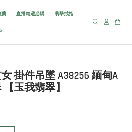
推薦
直播精選必購
翡翠戒指

女 掛件吊墜 A38256 緬甸A
 【玉我翡翠】