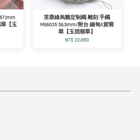
7)mm
芙蓉綠烏雞定制鐲 雕刻 手鐲
貨翡翠【玉
M66035 56.5mm/附台 緬甸A貨翡
翠【玉我翡翠】
NT$ 22,880