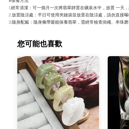
※保養方法
1.經常清潔：可一個月一次將翡翠靜置在礦泉水中，放置 一天
2.放置陰涼處：平日可使用夾鏈袋並放置在陰涼處，請勿直接
3.隨身配戴：隨身佩帶最能保養翡翠，需經常檢查掛繩、串珠
您可能也喜歡