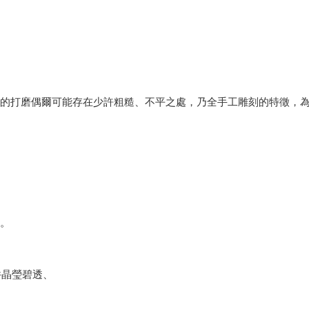
緣的打磨偶爾可能存在少許粗糙、不平之處，乃全手工雕刻的特徵，
體。
件晶瑩碧透、