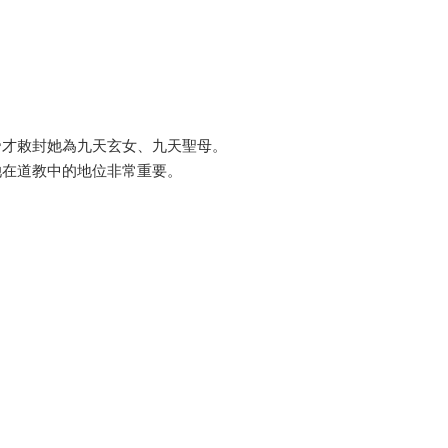
帝才敕封她為九天玄女、九天聖母。
她在道教中的地位非常重要。