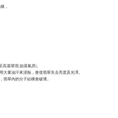
結構，
。
至高溫環境(如蒸氣房)。
季用大量油汗來浸蝕，會使翡翠失去亮度及光澤。
裂，翡翠內的分子結構會破壞。