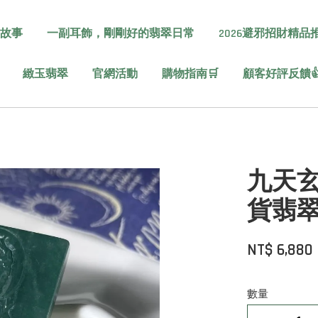
故事
一副耳飾，剛剛好的翡翠日常
2026避邪招財精品
緻玉翡翠
官網活動
購物指南🛒
顧客好評反饋
】
九天玄
貨翡翠
NT$ 6,880
數量