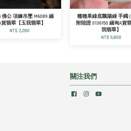
佛公 項鍊吊墜 M6089 緬
糯種果綠底飄陽綠 手鐲 (5
A貨翡翠【玉我翡翠】
附陸證 S136150 緬甸A
我翡翠】
NT$ 2,280
NT$ 5,800
關注我們
Facebook
Instagram
YouTube