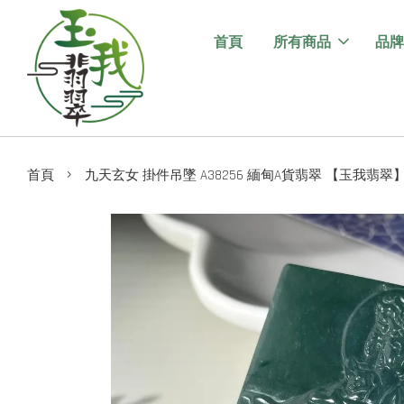
首頁
所有商品
品牌
›
首頁
九天玄女 掛件吊墜 A38256 緬甸A貨翡翠 【玉我翡翠