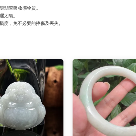
，讓翡翠吸收礦物質。
曝曬太陽。
磨損度，免不必要的摔傷及丟失。