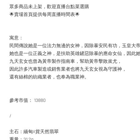
眾多商品未上架，歡迎直播台點菜選購
🌟賣場首頁提供每周直播時間表🌟
寓意：
民間傳說她是一位法力無邊的女神，因除暴安民有功，玉皇大
她也是一位正義之神，是扶助英雄鏟惡除暴的應命女仙，因此
九天玄女也曾為黃帝製作指南車，幫助黃帝擊敗蚩尤，
因此許多汽車製造或銷售業者也將九天玄女視為守護神，
還有絲棉的紡織業者，也奉為職業神。
參考市值： 13880
/
主石：緬甸A貨天然翡翠
重量：31.2g