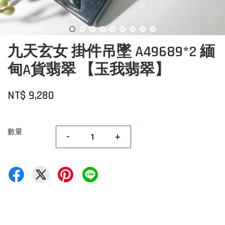
九天玄女 掛件吊墜 A49689*2 緬
甸A貨翡翠 【玉我翡翠】
NT$ 9,280
數量
-
+