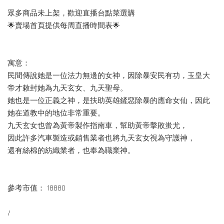
眾多商品未上架，歡迎直播台點菜選購
🌟賣場首頁提供每周直播時間表🌟
寓意：
民間傳說她是一位法力無邊的女神，因除暴安民有功，玉皇大
帝才敕封她為九天玄女、九天聖母。
她也是一位正義之神，是扶助英雄鏟惡除暴的應命女仙，因此
她在道教中的地位非常重要。
九天玄女也曾為黃帝製作指南車，幫助黃帝擊敗蚩尤，
因此許多汽車製造或銷售業者也將九天玄女視為守護神，
還有絲棉的紡織業者，也奉為職業神。
參考市值： 18880
/