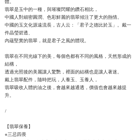
體。
翡翠是玉中的一種，與璀璨閃耀的鑽石相比，
中國人對細密圓潤、色彩鮮麗的翡翠傾注了更大的熱情。
中國的玉文化源遠流長，古人云：「君子之德比於玉」。戴一
件晶瑩碧透、
內蘊堅實的翡翠，就是君子之風的體現。
翡翠在不同光線下的美，每個色都有不同的風格，天然形成的
結構，
透過光照後的美麗讓人驚艷，裡面的結構也是讓人著迷。
戴上翡翠配件，隨時把玩，人養玉、玉養人，
翡翠吸收人體的油之後，會越來越通透，價值也會越來越提
升。
/
【翡翠保養】
※三忌四畏