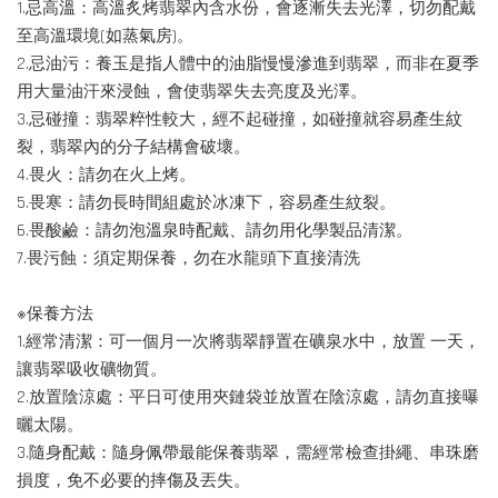
1.忌高溫：高溫炙烤翡翠內含水份，會逐漸失去光澤，切勿配戴
至高溫環境(如蒸氣房)。
2.忌油污：養玉是指人體中的油脂慢慢滲進到翡翠，而非在夏季
用大量油汗來浸蝕，會使翡翠失去亮度及光澤。
3.忌碰撞：翡翠粹性較大，經不起碰撞，如碰撞就容易產生紋
裂，翡翠內的分子結構會破壞。
4.畏火：請勿在火上烤。
5.畏寒：請勿長時間組處於冰凍下，容易產生紋裂。
6.畏酸鹼：請勿泡溫泉時配戴、請勿用化學製品清潔。
7.畏污蝕：須定期保養，勿在水龍頭下直接清洗
※保養方法
1.經常清潔：可一個月一次將翡翠靜置在礦泉水中，放置 一天，
讓翡翠吸收礦物質。
2.放置陰涼處：平日可使用夾鏈袋並放置在陰涼處，請勿直接曝
曬太陽。
3.隨身配戴：隨身佩帶最能保養翡翠，需經常檢查掛繩、串珠磨
損度，免不必要的摔傷及丟失。