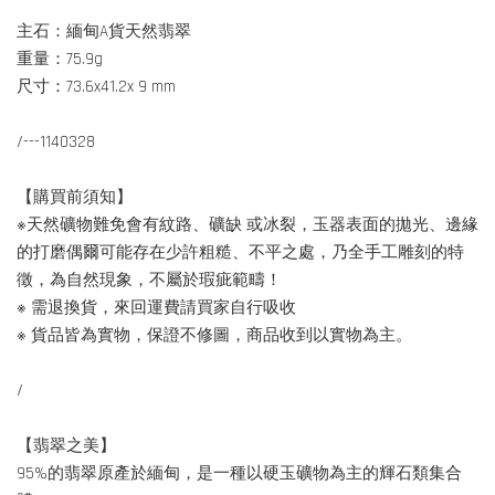
主石：緬甸A貨天然翡翠
重量：75.9g
尺寸：73.6x41.2x 9 mm
/---1140328
【購買前須知】
※天然礦物難免會有紋路、礦缺 或冰裂，玉器表面的拋光、邊緣
的打磨偶爾可能存在少許粗糙、不平之處，乃全手工雕刻的特
徵，為自然現象，不屬於瑕疵範疇！
※ 需退換貨，來回運費請買家自行吸收
※ 貨品皆為實物，保證不修圖，商品收到以實物為主。
/
【翡翠之美】
95%的翡翠原產於緬甸，是一種以硬玉礦物為主的輝石類集合