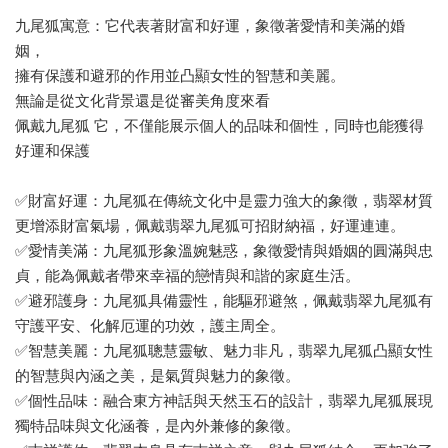
九尾狐寓意：它代表著財富和好運，象徵著愛情和美滿的婚
姻，
擁有保護和避邪的作用並凸顯女性的智慧和美麗。
無論是從文化背景還是從審美角度來看
佩戴九尾狐 它，不僅能展示個人的品味和個性，同時也能獲得
好運和保護
✅財富好運：九尾狐在傳統文化中是靈力強大的象徵，翡翠材質
更增添財富氣場，佩戴翡翠九尾狐可招財納福，好運連連。
✅愛情美滿：九尾狐形象溫婉魅惑，象徵愛情與婚姻的圓滿與忠
貞，能為佩戴者帶來幸福的戀情與和諧的家庭生活。
✅避邪護身：九尾狐具備靈性，能驅邪避煞，佩戴翡翠九尾狐有
守護平安、化解厄運的功效，護主周全。
✅智慧美麗：九尾狐聰慧靈敏、魅力非凡，翡翠九尾狐凸顯女性
的智慧與內涵之美，是氣質與魅力的象徵。
✅個性品味：融合東方神話與天然玉石的設計，翡翠九尾狐展現
獨特品味與文化涵養，是內外兼修的象徵。