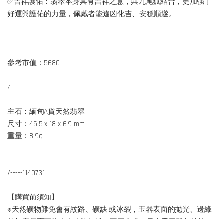
✅吉祥護佑：翡翠本身具有吉祥之意，與九尾狐結合，更加強了
好運與護佑的力量，佩戴者能逢凶化吉、安穩順遂。
參考市值：5680
/
主石：緬甸A貨天然翡翠
尺寸：45.5 x 18 x 6.9 mm
重量：8.9g
/-----1140731
【購買前須知】
※天然礦物難免會有紋路、礦缺 或冰裂，玉器表面的拋光、邊緣