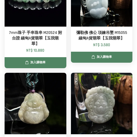
7mm珠子 手串珠串 M20524 附
彌勒佛 佛公 項鍊吊墜 M15055
台證 緬甸A貨翡翠【玉我翡
緬甸A貨翡翠【玉我翡翠】
翠】
NT$ 3,580
NT$ 10,880
加入購物車
加入購物車