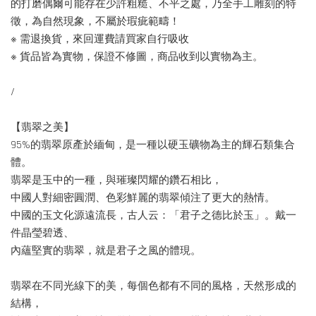
的打磨偶爾可能存在少許粗糙、不平之處，乃全手工雕刻的特
徵，為自然現象，不屬於瑕疵範疇！
※ 需退換貨，來回運費請買家自行吸收
※ 貨品皆為實物，保證不修圖，商品收到以實物為主。
/
【翡翠之美】
95%的翡翠原產於緬甸，是一種以硬玉礦物為主的輝石類集合
體。
翡翠是玉中的一種，與璀璨閃耀的鑽石相比，
中國人對細密圓潤、色彩鮮麗的翡翠傾注了更大的熱情。
中國的玉文化源遠流長，古人云：「君子之德比於玉」。戴一
件晶瑩碧透、
內蘊堅實的翡翠，就是君子之風的體現。
翡翠在不同光線下的美，每個色都有不同的風格，天然形成的
結構，