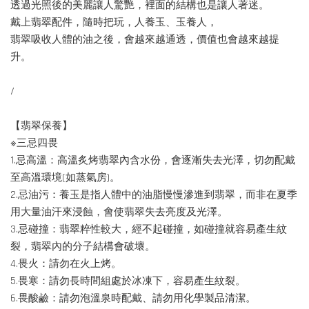
透過光照後的美麗讓人驚艷，裡面的結構也是讓人著迷。
戴上翡翠配件，隨時把玩，人養玉、玉養人，
翡翠吸收人體的油之後，會越來越通透，價值也會越來越提
升。
/
【翡翠保養】
※三忌四畏
1.忌高溫：高溫炙烤翡翠內含水份，會逐漸失去光澤，切勿配戴
至高溫環境(如蒸氣房)。
2.忌油污：養玉是指人體中的油脂慢慢滲進到翡翠，而非在夏季
用大量油汗來浸蝕，會使翡翠失去亮度及光澤。
3.忌碰撞：翡翠粹性較大，經不起碰撞，如碰撞就容易產生紋
裂，翡翠內的分子結構會破壞。
4.畏火：請勿在火上烤。
5.畏寒：請勿長時間組處於冰凍下，容易產生紋裂。
6.畏酸鹼：請勿泡溫泉時配戴、請勿用化學製品清潔。