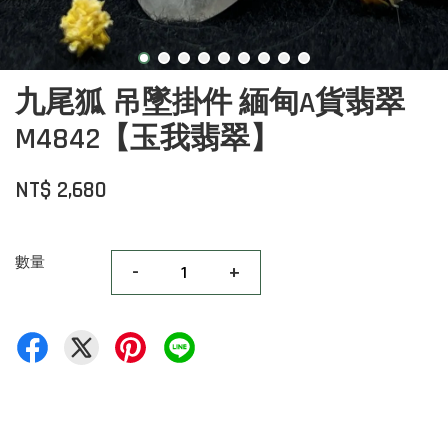
九尾狐 吊墜掛件 緬甸A貨翡翠
M4842【玉我翡翠】
NT$ 2,680
數量
-
+