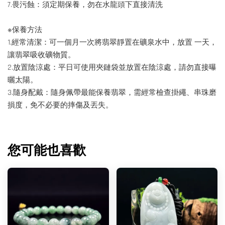
7.畏污蝕：須定期保養，勿在水龍頭下直接清洗
※保養方法
1.經常清潔：可一個月一次將翡翠靜置在礦泉水中，放置 一天，
讓翡翠吸收礦物質。
2.放置陰涼處：平日可使用夾鏈袋並放置在陰涼處，請勿直接曝
曬太陽。
3.隨身配戴：隨身佩帶最能保養翡翠，需經常檢查掛繩、串珠磨
損度，免不必要的摔傷及丟失。
您可能也喜歡