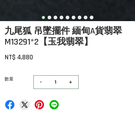
九尾狐 吊墜擺件 緬甸A貨翡翠
M13291*2【玉我翡翠】
NT$ 4,880
數量
-
+