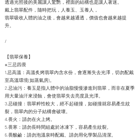
透過光照後的美麗讓人驚艷，裡面的結構也是讓人著迷。
戴上翡翠配件，隨時把玩，人養玉、玉養人，
翡翠吸收人體的油之後，會越來越通透，價值也會越來越提
升。
/
【翡翠保養】
※三忌四畏
1.忌高溫：高溫炙烤翡翠內含水份，會逐漸失去光澤，切勿配戴
至高溫環境(如蒸氣房)。
2.忌油污：養玉是指人體中的油脂慢慢滲進到翡翠，而非在夏季
用大量油汗來浸蝕，會使翡翠失去亮度及光澤。
3.忌碰撞：翡翠粹性較大，經不起碰撞，如碰撞就容易產生紋
裂，翡翠內的分子結構會破壞。
4.畏火：請勿在火上烤。
5.畏寒：請勿長時間組處於冰凍下，容易產生紋裂。
6.畏酸鹼：請勿泡溫泉時配戴、請勿用化學製品清潔。