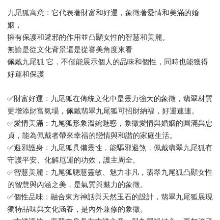
九尾狐寓意：它代表著財富和好運，象徵著愛情和美滿的婚
姻，
擁有保護和避邪的作用並凸顯女性的智慧和美麗。
無論是從文化背景還是從審美角度來看
佩戴九尾狐 它，不僅能展示個人的品味和個性，同時也能獲得
好運和保護
✅財富好運：九尾狐在傳統文化中是靈力強大的象徵，翡翠材質
更增添財富氣場，佩戴翡翠九尾狐可招財納福，好運連連。
✅愛情美滿：九尾狐形象溫婉魅惑，象徵愛情與婚姻的圓滿與忠
貞，能為佩戴者帶來幸福的戀情與和諧的家庭生活。
✅避邪護身：九尾狐具備靈性，能驅邪避煞，佩戴翡翠九尾狐有
守護平安、化解厄運的功效，護主周全。
✅智慧美麗：九尾狐聰慧靈敏、魅力非凡，翡翠九尾狐凸顯女性
的智慧與內涵之美，是氣質與魅力的象徵。
✅個性品味：融合東方神話與天然玉石的設計，翡翠九尾狐展現
獨特品味與文化涵養，是內外兼修的象徵。