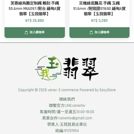
芙蓉綠烏雞定制鐲 雕刻 手鐲
豆種綠底飄花 手鐲 玉鐲
55.6mm M66097/附台 緬甸A貨
51.6mm /附陸證S11690 緬甸A貨
翡翠【玉我翡翠】
翡翠【玉我翡翠】
NT$ 26,880
NT$ 3,280
加入購物車
加入購物車
Copyright © 2026 vaner. E-commerce Powered by
EasyStore
聯絡我們
聯繫官方LINE:vanertw
客服時間/週一至週五10:00-18:00
異業合作/vanertw@gmail.com
營業人:玉我貿易企業社
統編:91251954