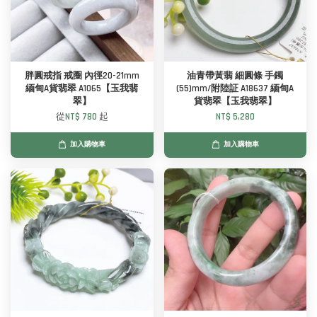
胖圓戒指 戒圈 內徑20-21mm
油青帶黃翡 細圓條 手鐲
緬甸A貨翡翠 A1065【玉我翡
(55)mm/附陸証 A18637 緬甸A
翠】
貨翡翠【玉我翡翠】
從
NT$ 780
起
NT$ 5,280
加入購物車
加入購物車