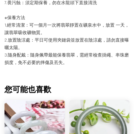
7.畏污蝕：須定期保養，勿在水龍頭下直接清洗
※保養方法
1.經常清潔：可一個月一次將翡翠靜置在礦泉水中，放置 一天，
讓翡翠吸收礦物質。
2.放置陰涼處：平日可使用夾鏈袋並放置在陰涼處，請勿直接曝
曬太陽。
3.隨身配戴：隨身佩帶最能保養翡翠，需經常檢查掛繩、串珠磨
損度，免不必要的摔傷及丟失。
您可能也喜歡