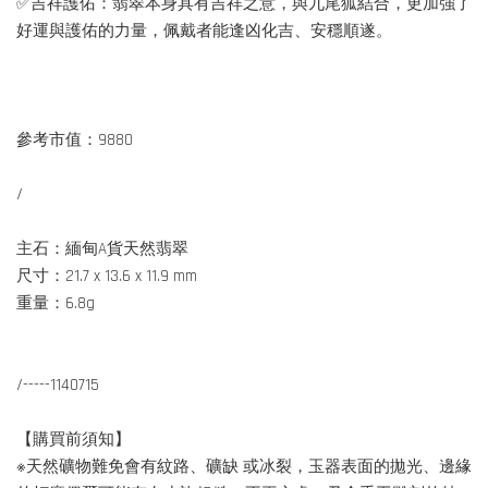
✅吉祥護佑：翡翠本身具有吉祥之意，與九尾狐結合，更加強了
好運與護佑的力量，佩戴者能逢凶化吉、安穩順遂。
參考市值：9880
/
主石：緬甸A貨天然翡翠
尺寸：21.7 x 13.6 x 11.9 mm
重量：6.8g
/-----1140715
【購買前須知】
※天然礦物難免會有紋路、礦缺 或冰裂，玉器表面的拋光、邊緣