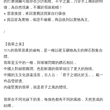
的打磨偶爾可能存在少許粗糙、不平之處，乃全手工雕刻的特
徵，為自然現象，不屬於瑕疵範疇！
※ 需退換貨，來回運費請買家自行吸收
※ 貨品皆為實物，保證不修圖，商品收到以實物為主。
/
【翡翠之美】
95%的翡翠原產於緬甸，是一種以硬玉礦物為主的輝石類集合
體。
翡翠是玉中的一種，與璀璨閃耀的鑽石相比，
中國人對細密圓潤、色彩鮮麗的翡翠傾注了更大的熱情。
中國的玉文化源遠流長，古人云：「君子之德比於玉」。戴一
件晶瑩碧透、
內蘊堅實的翡翠，就是君子之風的體現。
翡翠在不同光線下的美，每個色都有不同的風格，天然形成的
結構，