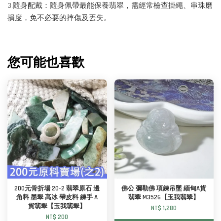
3.隨身配戴：隨身佩帶最能保養翡翠，需經常檢查掛繩、串珠磨
損度，免不必要的摔傷及丟失。
您可能也喜歡
200元骨折場 20-2 翡翠原石 邊
佛公 彌勒佛 項鍊吊墜 緬甸A貨
角料 墨翠 高冰 帶皮料 練手 A
翡翠 M3526【玉我翡翠】
貨翡翠【玉我翡翠】
NT$ 1,280
NT$ 200