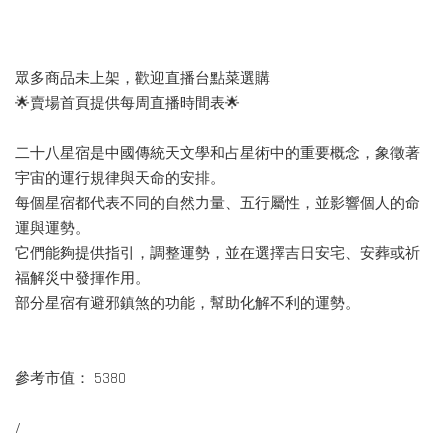
眾多商品未上架，歡迎直播台點菜選購
🌟賣場首頁提供每周直播時間表🌟
二十八星宿是中國傳統天文學和占星術中的重要概念，象徵著
宇宙的運行規律與天命的安排。
每個星宿都代表不同的自然力量、五行屬性，並影響個人的命
運與運勢。
它們能夠提供指引，調整運勢，並在選擇吉日安宅、安葬或祈
福解災中發揮作用。
部分星宿有避邪鎮煞的功能，幫助化解不利的運勢。
參考市值： 5380
/