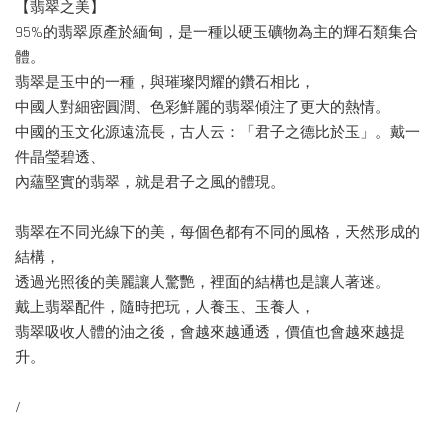
【翡翠之美】
95%的翡翠原產於緬甸，是一種以硬玉礦物為主的輝石類集合
體。
翡翠是玉中的一種，與璀璨閃耀的鑽石相比，
中國人對細密圓潤、色彩鮮麗的翡翠傾注了更大的熱情。
中國的玉文化源遠流長，古人云：「君子之德比於玉」。戴一
件晶瑩碧透、
內蘊堅實的翡翠，就是君子之風的體現。
翡翠在不同光線下的美，每個色都有不同的風格，天然形成的
結構，
透過光照後的美麗讓人驚艷，裡面的結構也是讓人著迷。
戴上翡翠配件，隨時把玩，人養玉、玉養人，
翡翠吸收人體的油之後，會越來越通透，價值也會越來越提
升。
/