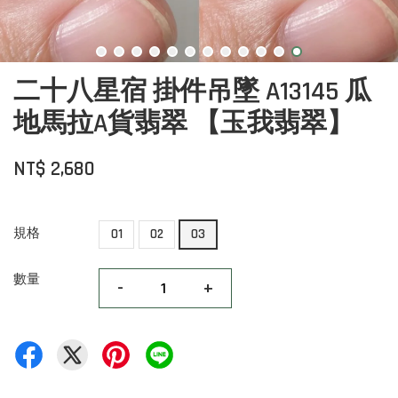
二十八星宿 掛件吊墜 A13145 瓜
地馬拉A貨翡翠 【玉我翡翠】
NT$ 2,680
規格
01
02
03
數量
-
+