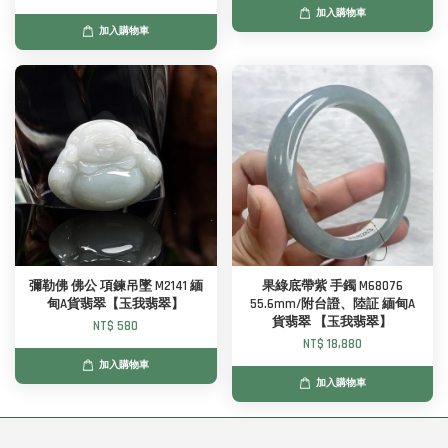
加入購物車
加入購物車
彌勒佛 佛公 項鍊吊墜 M2141 緬
果綠底帶紫 手鐲 M68076
甸A貨翡翠【玉我翡翠】
55.6mm/附台證、陸証 緬甸A
貨翡翠 【玉我翡翠】
NT$ 580
NT$ 18,880
加入購物車
加入購物車