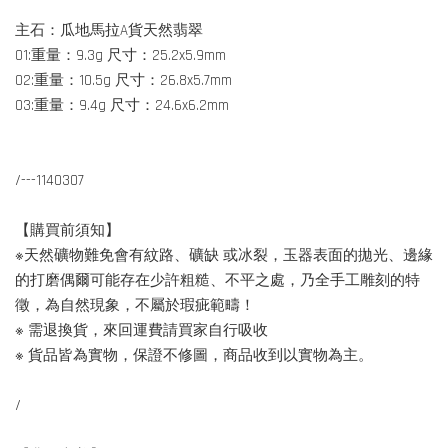
主石：瓜地馬拉A貨天然翡翠
01:重量：9.3g 尺寸：25.2x5.9mm
02:重量：10.5g 尺寸：26.8x5.7mm
03:重量：9.4g 尺寸：24.6x6.2mm
/---1140307
【購買前須知】
※天然礦物難免會有紋路、礦缺 或冰裂，玉器表面的拋光、邊緣
的打磨偶爾可能存在少許粗糙、不平之處，乃全手工雕刻的特
徵，為自然現象，不屬於瑕疵範疇！
※ 需退換貨，來回運費請買家自行吸收
※ 貨品皆為實物，保證不修圖，商品收到以實物為主。
/