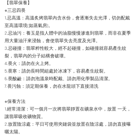
【翡翠保養】
※三忌四畏
1.忌高溫：高溫炙烤翡翠內含水份，會逐漸失去光澤，切勿配戴
至高溫環境(如蒸氣房)。
2.忌油污：養玉是指人體中的油脂慢慢滲進到翡翠，而非在夏季
用大量油汗來浸蝕，會使翡翠失去亮度及光澤。
3.忌碰撞：翡翠粹性較大，經不起碰撞，如碰撞就容易產生紋
裂，翡翠內的分子結構會破壞。
4.畏火：請勿在火上烤。
5.畏寒：請勿長時間組處於冰凍下，容易產生紋裂。
6.畏酸鹼：請勿泡溫泉時配戴、請勿用化學製品清潔。
7.畏污蝕：須定期保養，勿在水龍頭下直接清洗
※保養方法
1.經常清潔：可一個月一次將翡翠靜置在礦泉水中，放置 一天，
讓翡翠吸收礦物質。
2.放置陰涼處：平日可使用夾鏈袋並放置在陰涼處，請勿直接曝
曬太陽。