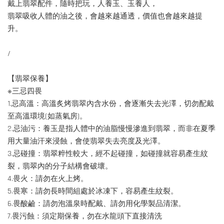
戴上翡翠配件，隨時把玩，人養玉、玉養人，
翡翠吸收人體的油之後，會越來越通透，價值也會越來越提
升。
/
【翡翠保養】
※三忌四畏
1.忌高溫：高溫炙烤翡翠內含水份，會逐漸失去光澤，切勿配戴
至高溫環境(如蒸氣房)。
2.忌油污：養玉是指人體中的油脂慢慢滲進到翡翠，而非在夏季
用大量油汗來浸蝕，會使翡翠失去亮度及光澤。
3.忌碰撞：翡翠粹性較大，經不起碰撞，如碰撞就容易產生紋
裂，翡翠內的分子結構會破壞。
4.畏火：請勿在火上烤。
5.畏寒：請勿長時間組處於冰凍下，容易產生紋裂。
6.畏酸鹼：請勿泡溫泉時配戴、請勿用化學製品清潔。
7.畏污蝕：須定期保養，勿在水龍頭下直接清洗