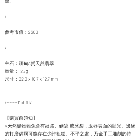
流。
/
參考市值：2580
/
主石：緬甸A貨天然翡翠
重量：12.7g
尺寸：32.3 x 18.7 x 12.7 mm
/-------1150107
【購買前須知】
※天然礦物難免會有紋路、礦缺 或冰裂，玉器表面的拋光、邊緣
的打磨偶爾可能存在少許粗糙、不平之處，乃全手工雕刻的特