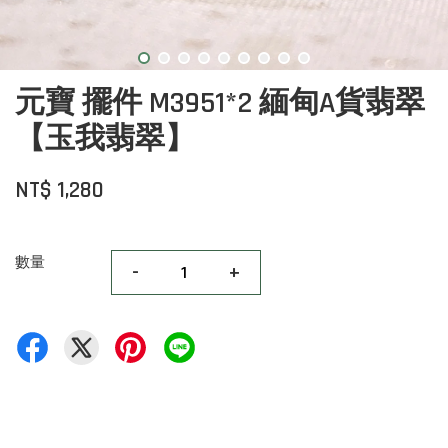
元寶 擺件 M3951*2 緬甸A貨翡翠
【玉我翡翠】
NT$ 1,280
數量
-
+