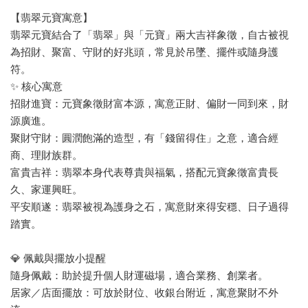
【翡翠元寶寓意】
翡翠元寶結合了「翡翠」與「元寶」兩大吉祥象徵，自古被視
為招財、聚富、守財的好兆頭，常見於吊墜、擺件或隨身護
符。
✨ 核心寓意
招財進寶：元寶象徵財富本源，寓意正財、偏財一同到來，財
源廣進。
聚財守財：圓潤飽滿的造型，有「錢留得住」之意，適合經
商、理財族群。
富貴吉祥：翡翠本身代表尊貴與福氣，搭配元寶象徵富貴長
久、家運興旺。
平安順遂：翡翠被視為護身之石，寓意財來得安穩、日子過得
踏實。
💎 佩戴與擺放小提醒
隨身佩戴：助於提升個人財運磁場，適合業務、創業者。
居家／店面擺放：可放於財位、收銀台附近，寓意聚財不外