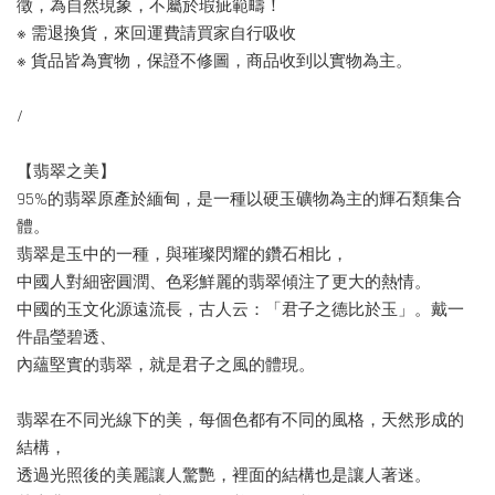
徵，為自然現象，不屬於瑕疵範疇！
※ 需退換貨，來回運費請買家自行吸收
※ 貨品皆為實物，保證不修圖，商品收到以實物為主。
/
【翡翠之美】
95%的翡翠原產於緬甸，是一種以硬玉礦物為主的輝石類集合
體。
翡翠是玉中的一種，與璀璨閃耀的鑽石相比，
中國人對細密圓潤、色彩鮮麗的翡翠傾注了更大的熱情。
中國的玉文化源遠流長，古人云：「君子之德比於玉」。戴一
件晶瑩碧透、
內蘊堅實的翡翠，就是君子之風的體現。
翡翠在不同光線下的美，每個色都有不同的風格，天然形成的
結構，
透過光照後的美麗讓人驚艷，裡面的結構也是讓人著迷。