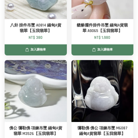
八卦 掛件吊墜 A0814 緬甸A貨
貔貅擺件掛件吊墜 緬甸A貨翡
翡翠【玉我翡翠】
翠 A9065【玉我翡翠】
NT$ 380
NT$ 1,980
加入購物車
加入購物車
佛公 彌勒佛 項鍊吊墜 緬甸A貨
彌勒佛 佛公 項鍊吊墜 M6087
翡翠 M3526【玉我翡翠】
緬甸A貨翡翠【玉我翡翠】