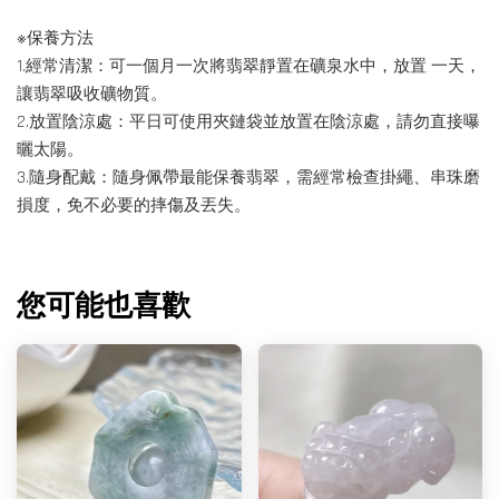
※保養方法
1.經常清潔：可一個月一次將翡翠靜置在礦泉水中，放置 一天，
讓翡翠吸收礦物質。
2.放置陰涼處：平日可使用夾鏈袋並放置在陰涼處，請勿直接曝
曬太陽。
3.隨身配戴：隨身佩帶最能保養翡翠，需經常檢查掛繩、串珠磨
損度，免不必要的摔傷及丟失。
您可能也喜歡