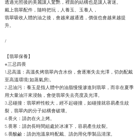
透過光照後的美麗讓人驚艷，裡面的結構也是讓人著迷。
戴上翡翠配件，隨時把玩，人養玉、玉養人，
翡翠吸收人體的油之後，會越來越通透，價值也會越來越提
升。
/
【翡翠保養】
※三忌四畏
1.忌高溫：高溫炙烤翡翠內含水份，會逐漸失去光澤，切勿配戴
至高溫環境(如蒸氣房)。
2.忌油污：養玉是指人體中的油脂慢慢滲進到翡翠，而非在夏季
用大量油汗來浸蝕，會使翡翠失去亮度及光澤。
3.忌碰撞：翡翠粹性較大，經不起碰撞，如碰撞就容易產生紋
裂，翡翠內的分子結構會破壞。
4.畏火：請勿在火上烤。
5.畏寒：請勿長時間組處於冰凍下，容易產生紋裂。
6.畏酸鹼：請勿泡溫泉時配戴、請勿用化學製品清潔。