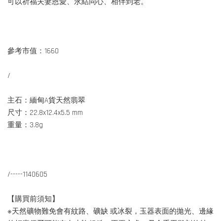
可以祈福夫妻恩愛、永結同心、相伴到老。
參考市值：1660
/
主石：緬甸A貨天然翡翠
尺寸：22.8x12.4x5.5 mm
重量：3.8g
/-----1140605
【購買前須知】
※天然礦物難免會有紋路、礦缺 或冰裂，玉器表面的拋光、邊緣