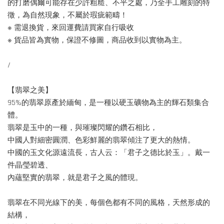
的打磨偶爾可能存在少許粗糙、不平之處，乃全手工雕刻的特
徵，為自然現象，不屬於瑕疵範疇！
※ 需退換貨，來回運費請買家自行吸收
※ 貨品皆為實物，保證不修圖，商品收到以實物為主。
/
【翡翠之美】
95%的翡翠原產於緬甸，是一種以硬玉礦物為主的輝石類集合
體。
翡翠是玉中的一種，與璀璨閃耀的鑽石相比，
中國人對細密圓潤、色彩鮮麗的翡翠傾注了更大的熱情。
中國的玉文化源遠流長，古人云：「君子之德比於玉」。戴一
件晶瑩碧透、
內蘊堅實的翡翠，就是君子之風的體現。
翡翠在不同光線下的美，每個色都有不同的風格，天然形成的
結構，