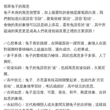
翡翠兔子的寓意
兔子本身的寓意很豐富，加上最愛吃的食物是蘿蔔跟白菜，我
們都知道白菜諧音"百財"，蘿蔔俗稱"菜頭"，諧音"彩頭"，
食物的美好象徵可以説是錦上添花，還有兔諧音於"途"，其中所
藴涵的寓意更是成為人們表達祝福首選之禮的主要原因！
✅心想事成：兔子善於跳躍，在障礙面前一躍而過，象徵人在面
對困難時要積極向上超越自我，邁向成功、心想事成。
✅多子多孫：兔子的繁殖能力極強，因此也寓意多子多孫、人丁
興旺。
✅前途似錦：兔子的兔諧音於"途"，也就寓意前途似錦，大展宏
圖。
✅高中狀元：兔子、月亮還有桂花樹聯繫起來，也就代表"月宮
折桂"，就是象徵學習好，考試成績好，高中狀元的意思。
✅吉祥如意：兔子是活潑、可愛、善良、和平、剛柔併兼、吉祥
如意的象徵。
✅永結同心：古代相傳戀人或夫妻間互贈兔子的吉祥物，這樣就