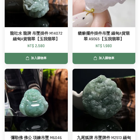
龍吐水 龍牌 吊墜掛件 M14072
貔貅擺件掛件吊墜 緬甸A貨翡
緬甸A貨翡翠【玉我翡翠】
翠 A9065【玉我翡翠】
NT$ 2,580
NT$ 1,980
加入購物車
加入購物車
彌勒佛 佛公 項鍊吊墜 M6046
九尾狐牌 吊墜牌件 M2513 緬甸