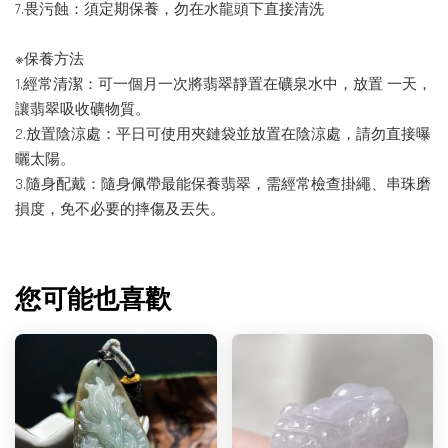
7.畏污蝕：須定期保養，勿在水龍頭下直接清洗
※保養方法
1.經常清潔：可一個月一次將翡翠靜置在礦泉水中，放置 一天，
讓翡翠吸收礦物質。
2.放置陰涼處：平日可使用夾鏈袋並放置在陰涼處，請勿直接曝
曬太陽。
3.隨身配戴：隨身佩帶最能保養翡翠，需經常檢查掛繩、串珠磨
損度，免不必要的摔傷及丟失。
您可能也喜歡