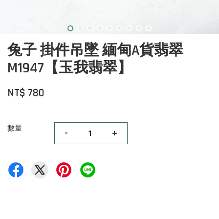
兔子 掛件吊墜 緬甸A貨翡翠
M1947【玉我翡翠】
NT$ 780
數量
-
+