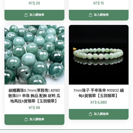
NT$ 20
NT$ 15
加入購物車
加入購物車
細糯圓珠8.7mm(單顆售) A0180
7mm珠子 手串珠串 M10832 緬
散珠DIY 串珠 飾品 配飾 材料 瓜
甸A貨翡翠【玉我翡翠】
地馬拉A貨翡翠【玉我翡翠】
NT$ 6,880
NT$ 88
加入購物車
加入購物車