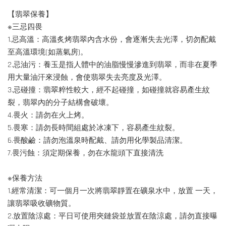
【翡翠保養】
※三忌四畏
1.忌高溫：高溫炙烤翡翠內含水份，會逐漸失去光澤，切勿配戴
至高溫環境(如蒸氣房)。
2.忌油污：養玉是指人體中的油脂慢慢滲進到翡翠，而非在夏季
用大量油汗來浸蝕，會使翡翠失去亮度及光澤。
3.忌碰撞：翡翠粹性較大，經不起碰撞，如碰撞就容易產生紋
裂，翡翠內的分子結構會破壞。
4.畏火：請勿在火上烤。
5.畏寒：請勿長時間組處於冰凍下，容易產生紋裂。
6.畏酸鹼：請勿泡溫泉時配戴、請勿用化學製品清潔。
7.畏污蝕：須定期保養，勿在水龍頭下直接清洗
※保養方法
1.經常清潔：可一個月一次將翡翠靜置在礦泉水中，放置 一天，
讓翡翠吸收礦物質。
2.放置陰涼處：平日可使用夾鏈袋並放置在陰涼處，請勿直接曝