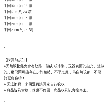
手圍16cm 約 23 顆
手圍17cm 約 24 顆
手圍18cm 約 25 顆
手圍19cm 約 26 顆
手圍20cm 約 29 顆
/
【購買前須知】
※天然礦物難免會有紋路、礦缺 或冰裂，玉器表面的拋光、邊緣
的打磨偶爾可能存在少許粗糙、不平之處，為自然現象，不屬
於瑕疵範疇！
※ 需退換貨，來回運費請買家自行吸收
※ 貨品皆為實物，保證不修圖，商品收到以實物為主。
/