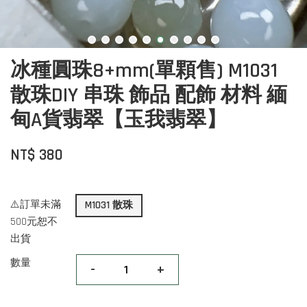
冰種圓珠8+mm(單顆售) M1031
散珠DIY 串珠 飾品 配飾 材料 緬
甸A貨翡翠【玉我翡翠】
NT$ 380
⚠️訂單未滿
M1031 散珠
500元恕不
出貨
數量
-
+