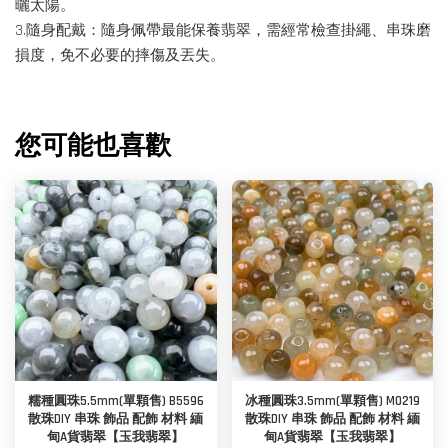
曬太陽。
3.隨身配戴：隨身佩帶最能保養翡翠，需經常檢查掛繩、串珠磨
損度，免不必要的摔傷及丟失。
您可能也喜歡
糯種圓珠5.5mm(單顆售) B5596
冰種圓珠3.5mm(單顆售) M0219
散珠DIY 串珠 飾品 配飾 材料 緬
散珠DIY 串珠 飾品 配飾 材料 緬
甸A貨翡翠【玉我翡翠】
甸A貨翡翠【玉我翡翠】