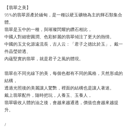
【翡翠之美】
95%的翡翠原產於緬甸，是一種以硬玉礦物為主的輝石類集合
體。
翡翠是玉中的一種，與璀璨閃耀的鑽石相比，
中國人對細密圓潤、色彩鮮麗的翡翠傾注了更大的熱情。
中國的玉文化源遠流長，古人云：「君子之德比於玉」。戴一
件晶瑩碧透、
內蘊堅實的翡翠，就是君子之風的體現。
翡翠在不同光線下的美，每個色都有不同的風格，天然形成的
結構，
透過光照後的美麗讓人驚艷，裡面的結構也是讓人著迷。
戴上翡翠配件，隨時把玩，人養玉、玉養人，
翡翠吸收人體的油之後，會越來越通透，價值也會越來越提
升。
/