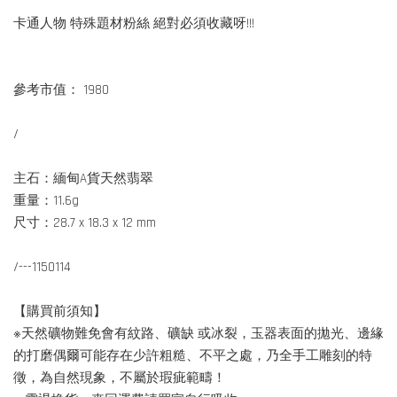
卡通人物 特殊題材粉絲 絕對必須收藏呀!!!
參考市值： 1980
/
主石：緬甸A貨天然翡翠
重量：11.6g
尺寸：28.7 x 18.3 x 12 mm
/---1150114
【購買前須知】
※天然礦物難免會有紋路、礦缺 或冰裂，玉器表面的拋光、邊緣
的打磨偶爾可能存在少許粗糙、不平之處，乃全手工雕刻的特
徵，為自然現象，不屬於瑕疵範疇！