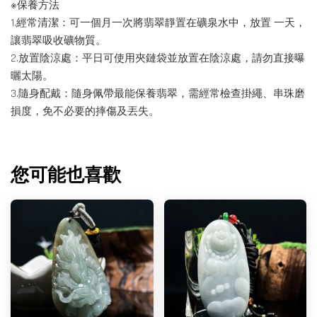
※保養方法
1.經常清潔：可一個月一次將翡翠靜置在礦泉水中，放置 一天，
讓翡翠吸收礦物質。
2.放置陰涼處：平日可使用夾鏈袋並放置在陰涼處，請勿直接曝
曬太陽。
3.隨身配戴：隨身佩帶最能保養翡翠，需經常檢查掛繩、串珠磨
損度，免不必要的摔傷及丟失。
您可能也喜歡