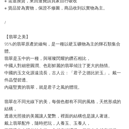
※ 需退換貨，來回運費請買家自行吸收
※ 貨品皆為實物，保證不修圖，商品收到以實物為主。
/
【翡翠之美】
95%的翡翠原產於緬甸，是一種以硬玉礦物為主的輝石類集合
體。
翡翠是玉中的一種，與璀璨閃耀的鑽石相比，
中國人對細密圓潤、色彩鮮麗的翡翠傾注了更大的熱情。
中國的玉文化源遠流長，古人云：「君子之德比於玉」。戴一
件晶瑩碧透、
內蘊堅實的翡翠，就是君子之風的體現。
翡翠在不同光線下的美，每個色都有不同的風格，天然形成的
結構，
透過光照後的美麗讓人驚艷，裡面的結構也是讓人著迷。
戴上翡翠配件，隨時把玩，人養玉、玉養人，