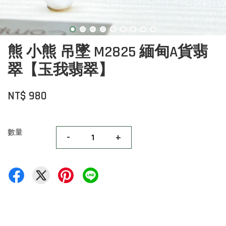
熊 小熊 吊墜 M2825 緬甸A貨翡
翠【玉我翡翠】
NT$ 980
數量
-
+