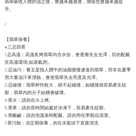
翡翠吸收人體的油之後，會越來越通透，價值也會越來越提
升。
/
【翡翠保養】
※三忌四畏
1.忌高溫：高溫炙烤翡翠內含水份，會逐漸失去光澤，切勿配戴
至高溫環境(如蒸氣房)。
2.忌油污：養玉是指人體中的油脂慢慢滲進到翡翠，而非在夏季
用大量油汗來浸蝕，會使翡翠失去亮度及光澤。
3.忌碰撞：翡翠粹性較大，經不起碰撞，如碰撞就容易產生紋
裂，翡翠內的分子結構會破壞。
4.畏火：請勿在火上烤。
5.畏寒：請勿長時間組處於冰凍下，容易產生紋裂。
6.畏酸鹼：請勿泡溫泉時配戴、請勿用化學製品清潔。
7.畏污蝕：須定期保養，勿在水龍頭下直接清洗