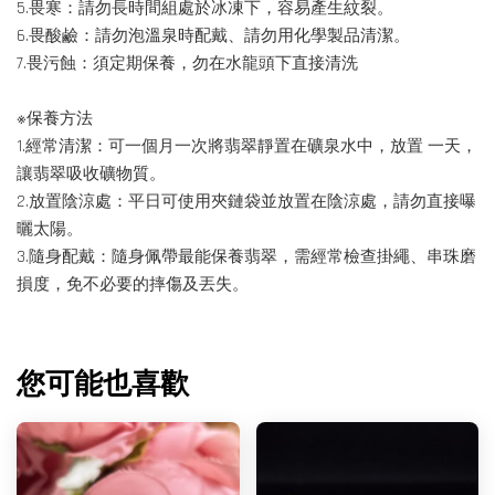
5.畏寒：請勿長時間組處於冰凍下，容易產生紋裂。
6.畏酸鹼：請勿泡溫泉時配戴、請勿用化學製品清潔。
7.畏污蝕：須定期保養，勿在水龍頭下直接清洗
※保養方法
1.經常清潔：可一個月一次將翡翠靜置在礦泉水中，放置 一天，
讓翡翠吸收礦物質。
2.放置陰涼處：平日可使用夾鏈袋並放置在陰涼處，請勿直接曝
曬太陽。
3.隨身配戴：隨身佩帶最能保養翡翠，需經常檢查掛繩、串珠磨
損度，免不必要的摔傷及丟失。
您可能也喜歡