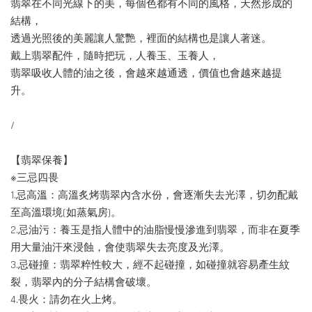
翡翠在不同光線下的美，每個色都有不同的風格，天然形成的
結構，
透過光照後的美麗讓人驚艷，裡面的結構也是讓人著迷。
戴上翡翠配件，隨時把玩，人養玉、玉養人，
翡翠吸收人體的油之後，會越來越通透，價值也會越來越提
升。
/
【翡翠保養】
※三忌四畏
1.忌高溫：高溫炙烤翡翠內含水份，會逐漸失去光澤，切勿配戴
至高溫環境(如蒸氣房)。
2.忌油污：養玉是指人體中的油脂慢慢滲進到翡翠，而非在夏季
用大量油汗來浸蝕，會使翡翠失去亮度及光澤。
3.忌碰撞：翡翠粹性較大，經不起碰撞，如碰撞就容易產生紋
裂，翡翠內的分子結構會破壞。
4.畏火：請勿在火上烤。