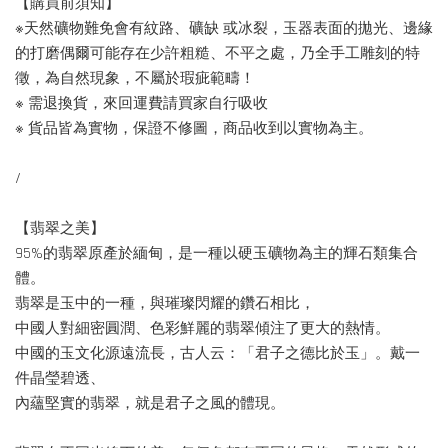
【購買前須知】
※天然礦物難免會有紋路、礦缺 或冰裂，玉器表面的拋光、邊緣
的打磨偶爾可能存在少許粗糙、不平之處，乃全手工雕刻的特
徵，為自然現象，不屬於瑕疵範疇！
※ 需退換貨，來回運費請買家自行吸收
※ 貨品皆為實物，保證不修圖，商品收到以實物為主。
/
【翡翠之美】
95%的翡翠原產於緬甸，是一種以硬玉礦物為主的輝石類集合
體。
翡翠是玉中的一種，與璀璨閃耀的鑽石相比，
中國人對細密圓潤、色彩鮮麗的翡翠傾注了更大的熱情。
中國的玉文化源遠流長，古人云：「君子之德比於玉」。戴一
件晶瑩碧透、
內蘊堅實的翡翠，就是君子之風的體現。