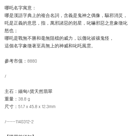
哪吒名字寓意：
哪是漢語字典上的複合名詞，含義是鬼神之偶像，驅邪消災，
吒是正義的意思，指，萬邪諸惡的剋星，叱嚇邪惡之意象徵叱
怒也；
哪吒是戰無不勝和毫無阻檔的威力，以儺叱祓禳鬼怪，
這個名字象徵著至高無上的神威和叱吒風雲。
參考市值：8880
/
主石：緬甸A貨天然翡翠
重量：38.8 g
尺寸：51.7 x 45.8 x 12.3mm
/------1140312-2