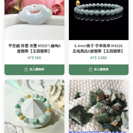
平安鎖 祥雲 吊墜 M1120*1 緬甸A
6.4mm珠子 手串珠串 M4526
貨翡翠【玉我翡翠】
瓜地馬拉A貨翡翠【玉我翡翠】
NT$ 580
NT$ 3,880
加入購物車
加入購物車