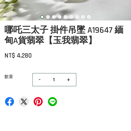
哪吒三太子 掛件吊墜 A19647 緬
甸A貨翡翠【玉我翡翠】
NT$ 4,280
數量
-
+