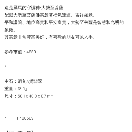
這是屬馬的守護神-大勢至菩薩
配戴大勢至菩薩佛寓意著福氣連連、吉祥如意、
平和謙讓、地位高貴和平安富貴，大勢至菩薩是智慧和光明的
象徵。
其寓意非常豐富美好，有喜歡的朋友可以入手。
參考市值：4680
/
主石：緬甸A貨翡翠
重量：18.9g
尺寸：50.1 x 40.9 x 6.7 mm
/-------11400509