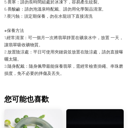
5.畏寒：請勿長時間組處於冰凍下，容易產生紋裂。
6.畏酸鹼：請勿泡溫泉時配戴、請勿用化學製品清潔。
7.畏污蝕：須定期保養，勿在水龍頭下直接清洗
※保養方法
1.經常清潔：可一個月一次將翡翠靜置在礦泉水中，放置 一天，
讓翡翠吸收礦物質。
2.放置陰涼處：平日可使用夾鏈袋並放置在陰涼處，請勿直接曝
曬太陽。
3.隨身配戴：隨身佩帶最能保養翡翠，需經常檢查掛繩、串珠磨
損度，免不必要的摔傷及丟失。
您可能也喜歡