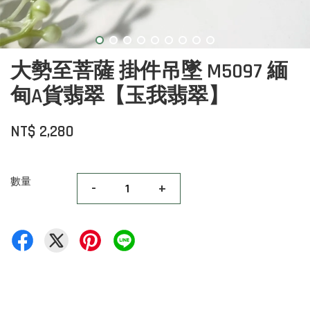
大勢至菩薩 掛件吊墜 M5097 緬
甸A貨翡翠【玉我翡翠】
NT$ 2,280
數量
-
+