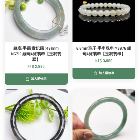
綠底 手鐲 貴妃鐲 (49)mm
6.6mm珠子 手串珠串 M8976 緬
M6712 緬甸A貨翡翠【玉我翡
甸A貨翡翠【玉我翡翠】
翠】
NT$ 3,880
NT$ 2,880
加入購物車
加入購物車