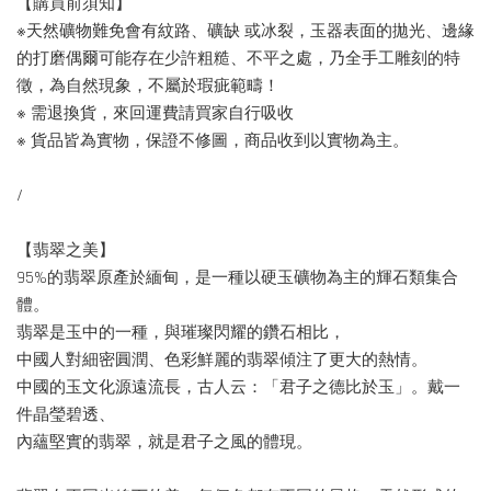
【購買前須知】
※天然礦物難免會有紋路、礦缺 或冰裂，玉器表面的拋光、邊緣
的打磨偶爾可能存在少許粗糙、不平之處，乃全手工雕刻的特
徵，為自然現象，不屬於瑕疵範疇！
※ 需退換貨，來回運費請買家自行吸收
※ 貨品皆為實物，保證不修圖，商品收到以實物為主。
/
【翡翠之美】
95%的翡翠原產於緬甸，是一種以硬玉礦物為主的輝石類集合
體。
翡翠是玉中的一種，與璀璨閃耀的鑽石相比，
中國人對細密圓潤、色彩鮮麗的翡翠傾注了更大的熱情。
中國的玉文化源遠流長，古人云：「君子之德比於玉」。戴一
件晶瑩碧透、
內蘊堅實的翡翠，就是君子之風的體現。