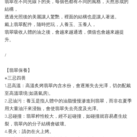
翡翠在不同光線下的美，每個色都有不同的風格，天然形成的
結構，
透過光照後的美麗讓人驚艷，裡面的結構也是讓人著迷。
戴上翡翠配件，隨時把玩，人養玉、玉養人，
翡翠吸收人體的油之後，會越來越通透，價值也會越來越提
升。
/
【翡翠保養】
※三忌四畏
1.忌高溫：高溫炙烤翡翠內含水份，會逐漸失去光澤，切勿配戴
至高溫環境(如蒸氣房)。
2.忌油污：養玉是指人體中的油脂慢慢滲進到翡翠，而非在夏季
用大量油汗來浸蝕，會使翡翠失去亮度及光澤。
3.忌碰撞：翡翠粹性較大，經不起碰撞，如碰撞就容易產生紋
裂，翡翠內的分子結構會破壞。
4.畏火：請勿在火上烤。