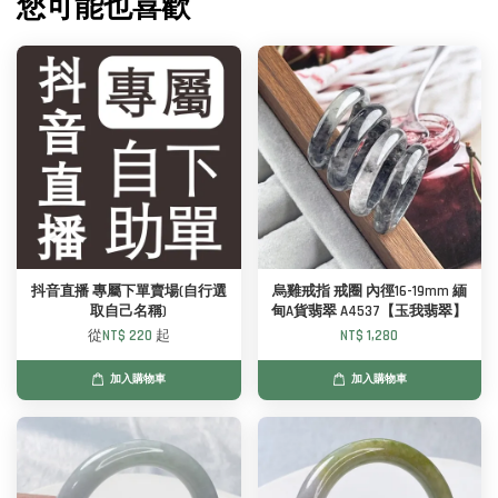
您可能也喜歡
抖音直播 專屬下單賣場(自行選
烏雞戒指 戒圈 內徑16-19mm 緬
取自己名稱)
甸A貨翡翠 A4537【玉我翡翠】
從
NT$ 220
起
NT$ 1,280
加入購物車
加入購物車