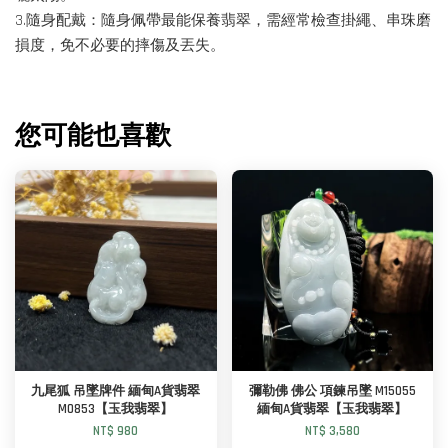
3.隨身配戴：隨身佩帶最能保養翡翠，需經常檢查掛繩、串珠磨
損度，免不必要的摔傷及丟失。
您可能也喜歡
九尾狐 吊墜牌件 緬甸A貨翡翠
彌勒佛 佛公 項鍊吊墜 M15055
M0853【玉我翡翠】
緬甸A貨翡翠【玉我翡翠】
NT$ 980
NT$ 3,580