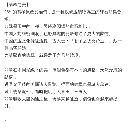
【翡翠之美】
95%的翡翠原產於緬甸，是一種以硬玉礦物為主的輝石類集合
體。
翡翠是玉中的一種，與璀璨閃耀的鑽石相比，
中國人對細密圓潤、色彩鮮麗的翡翠傾注了更大的熱情。
中國的玉文化源遠流長，古人云：「君子之德比於玉」。戴一
件晶瑩碧透、
內蘊堅實的翡翠，就是君子之風的體現。
翡翠在不同光線下的美，每個色都有不同的風格，天然形成的
結構，
透過光照後的美麗讓人驚艷，裡面的結構也是讓人著迷。
戴上翡翠配件，隨時把玩，人養玉、玉養人，
翡翠吸收人體的油之後，會越來越通透，價值也會越來越提
升。
/