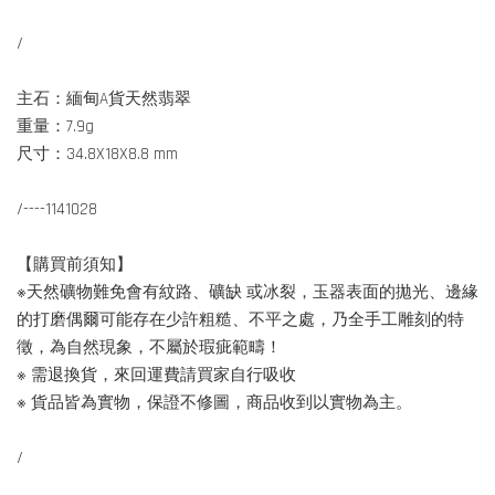
/
主石：緬甸A貨天然翡翠
重量：7.9g
尺寸：34.8X18X8.8 mm
/----1141028
【購買前須知】
※天然礦物難免會有紋路、礦缺 或冰裂，玉器表面的拋光、邊緣
的打磨偶爾可能存在少許粗糙、不平之處，乃全手工雕刻的特
徵，為自然現象，不屬於瑕疵範疇！
※ 需退換貨，來回運費請買家自行吸收
※ 貨品皆為實物，保證不修圖，商品收到以實物為主。
/