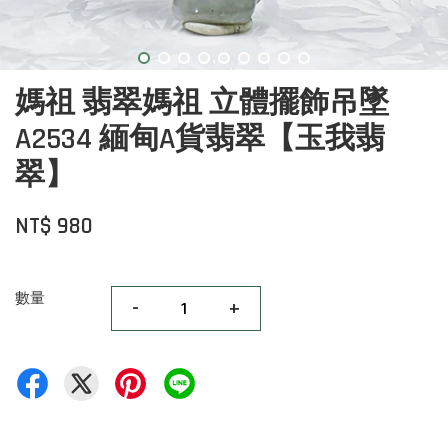
媽祖 翡翠媽祖 立體擺飾吊墜
A2534 緬甸A貨翡翠【玉我翡
翠】
NT$ 980
數量
-
+