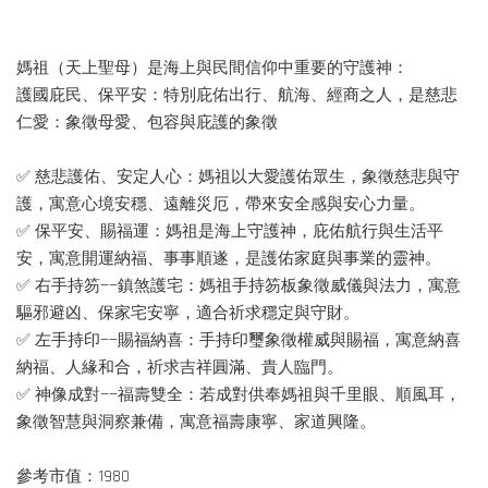
媽祖（天上聖母）是海上與民間信仰中重要的守護神：
護國庇民、保平安：特別庇佑出行、航海、經商之人，是慈悲
仁愛：象徵母愛、包容與庇護的象徵
✅ 慈悲護佑、安定人心：媽祖以大愛護佑眾生，象徵慈悲與守
護，寓意心境安穩、遠離災厄，帶來安全感與安心力量。
✅ 保平安、賜福運：媽祖是海上守護神，庇佑航行與生活平
安，寓意開運納福、事事順遂，是護佑家庭與事業的靈神。
✅ 右手持笏——鎮煞護宅：媽祖手持笏板象徵威儀與法力，寓意
驅邪避凶、保家宅安寧，適合祈求穩定與守財。
✅ 左手持印——賜福納喜：手持印璽象徵權威與賜福，寓意納喜
納福、人緣和合，祈求吉祥圓滿、貴人臨門。
✅ 神像成對——福壽雙全：若成對供奉媽祖與千里眼、順風耳，
象徵智慧與洞察兼備，寓意福壽康寧、家道興隆。
參考市值：1980