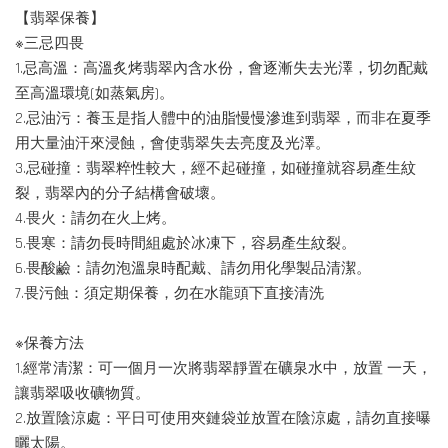
【翡翠保養】
※三忌四畏
1.忌高溫：高溫炙烤翡翠內含水份，會逐漸失去光澤，切勿配戴
至高溫環境(如蒸氣房)。
2.忌油污：養玉是指人體中的油脂慢慢滲進到翡翠，而非在夏季
用大量油汗來浸蝕，會使翡翠失去亮度及光澤。
3.忌碰撞：翡翠粹性較大，經不起碰撞，如碰撞就容易產生紋
裂，翡翠內的分子結構會破壞。
4.畏火：請勿在火上烤。
5.畏寒：請勿長時間組處於冰凍下，容易產生紋裂。
6.畏酸鹼：請勿泡溫泉時配戴、請勿用化學製品清潔。
7.畏污蝕：須定期保養，勿在水龍頭下直接清洗
※保養方法
1.經常清潔：可一個月一次將翡翠靜置在礦泉水中，放置 一天，
讓翡翠吸收礦物質。
2.放置陰涼處：平日可使用夾鏈袋並放置在陰涼處，請勿直接曝
曬太陽。