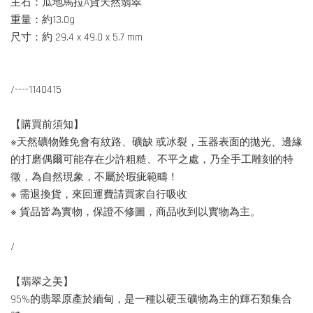
主石：瓜地馬拉A貨天然翡翠
重量：約13.0g
尺寸：約 29.4 x 49.0 x 5.7 mm
/----1140415
【購買前須知】
※天然礦物難免會有紋路、礦缺 或冰裂，玉器表面的拋光、邊緣
的打磨偶爾可能存在少許粗糙、不平之處，乃全手工雕刻的特
徵，為自然現象，不屬於瑕疵範疇！
※ 需退換貨，來回運費請買家自行吸收
※ 貨品皆為實物，保證不修圖，商品收到以實物為主。
/
【翡翠之美】
95%的翡翠原產於緬甸，是一種以硬玉礦物為主的輝石類集合