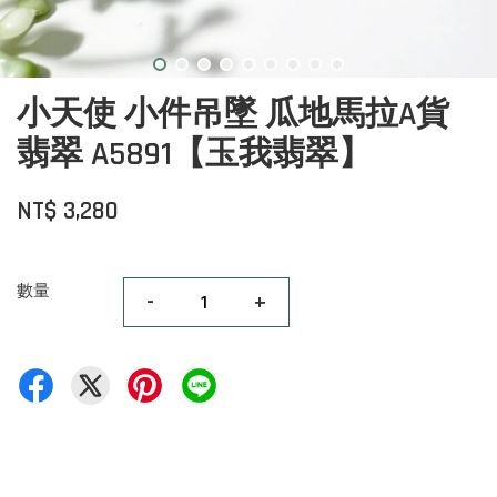
小天使 小件吊墜 瓜地馬拉A貨
翡翠 A5891【玉我翡翠】
NT$ 3,280
數量
-
+