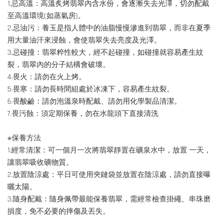
1.忌高溫：高溫炙烤翡翠內含水份，會逐漸失去光澤，切勿配戴
至高溫環境(如蒸氣房)。
2.忌油污：養玉是指人體中的油脂慢慢滲進到翡翠，而非在夏季
用大量油汗來浸蝕，會使翡翠失去亮度及光澤。
3.忌碰撞：翡翠粹性較大，經不起碰撞，如碰撞就容易產生紋
裂，翡翠內的分子結構會破壞。
4.畏火：請勿在火上烤。
5.畏寒：請勿長時間組處於冰凍下，容易產生紋裂。
6.畏酸鹼：請勿泡溫泉時配戴、請勿用化學製品清潔。
7.畏污蝕：須定期保養，勿在水龍頭下直接清洗
※保養方法
1.經常清潔：可一個月一次將翡翠靜置在礦泉水中，放置 一天，
讓翡翠吸收礦物質。
2.放置陰涼處：平日可使用夾鏈袋並放置在陰涼處，請勿直接曝
曬太陽。
3.隨身配戴：隨身佩帶最能保養翡翠，需經常檢查掛繩、串珠磨
損度，免不必要的摔傷及丟失。