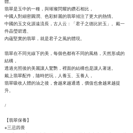
體。
翡翠是玉中的一種，與璀璨閃耀的鑽石相比，
中國人對細密圓潤、色彩鮮麗的翡翠傾注了更大的熱情。
中國的玉文化源遠流長，古人云：「君子之德比於玉」。戴一
件晶瑩碧透、
內蘊堅實的翡翠，就是君子之風的體現。
翡翠在不同光線下的美，每個色都有不同的風格，天然形成的
結構，
透過光照後的美麗讓人驚艷，裡面的結構也是讓人著迷。
戴上翡翠配件，隨時把玩，人養玉、玉養人，
翡翠吸收人體的油之後，會越來越通透，價值也會越來越提
升。
/
【翡翠保養】
※三忌四畏