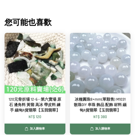
您可能也喜歡
120元骨折場 12-6--第六賣場 原
冰種圓珠8+mm(單顆售) M1031
石 邊角料 黃翡 高冰 帶皮料 練
散珠DIY 串珠 飾品 配飾 材料 緬
手 緬甸A貨翡翠【玉我翡翠】
甸A貨翡翠【玉我翡翠】
NT$ 120
NT$ 380
加入購物車
加入購物車