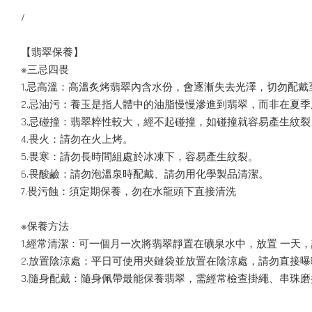
/
【翡翠保養】
※三忌四畏
1.忌高溫：高溫炙烤翡翠內含水份，會逐漸失去光澤，切勿配戴
2.忌油污：養玉是指人體中的油脂慢慢滲進到翡翠，而非在夏
3.忌碰撞：翡翠粹性較大，經不起碰撞，如碰撞就容易產生紋
4.畏火：請勿在火上烤。
5.畏寒：請勿長時間組處於冰凍下，容易產生紋裂。
6.畏酸鹼：請勿泡溫泉時配戴、請勿用化學製品清潔。
7.畏污蝕：須定期保養，勿在水龍頭下直接清洗
※保養方法
1.經常清潔：可一個月一次將翡翠靜置在礦泉水中，放置 一天
2.放置陰涼處：平日可使用夾鏈袋並放置在陰涼處，請勿直接
3.隨身配戴：隨身佩帶最能保養翡翠，需經常檢查掛繩、串珠