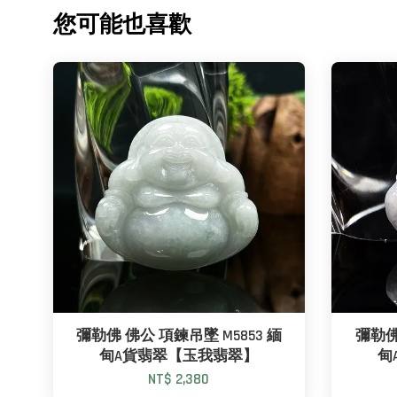
您可能也喜歡
彌勒佛 佛公 項鍊吊墜 M5853 緬
彌勒佛
甸A貨翡翠【玉我翡翠】
甸
NT$ 2,380