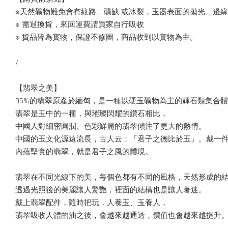
※天然礦物難免會有紋路、礦缺 或冰裂，玉器表面的拋光、邊
※ 需退換貨，來回運費請買家自行吸收
※ 貨品皆為實物，保證不修圖，商品收到以實物為主。
/
【翡翠之美】
95%的翡翠原產於緬甸，是一種以硬玉礦物為主的輝石類集合
翡翠是玉中的一種，與璀璨閃耀的鑽石相比，
中國人對細密圓潤、色彩鮮麗的翡翠傾注了更大的熱情。
中國的玉文化源遠流長，古人云：「君子之德比於玉」。戴一
內蘊堅實的翡翠，就是君子之風的體現。
翡翠在不同光線下的美，每個色都有不同的風格，天然形成的
透過光照後的美麗讓人驚艷，裡面的結構也是讓人著迷。
戴上翡翠配件，隨時把玩，人養玉、玉養人，
翡翠吸收人體的油之後，會越來越通透，價值也會越來越提升