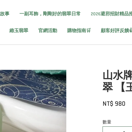
故事
一副耳飾，剛剛好的翡翠日常
2026避邪招財精品
緻玉翡翠
官網活動
購物指南🛒
顧客好評反饋
山水牌
翠 【
NT$ 980
數量