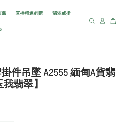
推薦
直播精選必購
翡翠戒指

掛件吊墜 A2555 緬甸A貨翡
玉我翡翠】