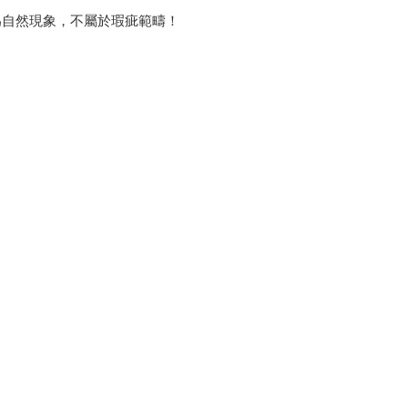
為自然現象，不屬於瑕疵範疇！