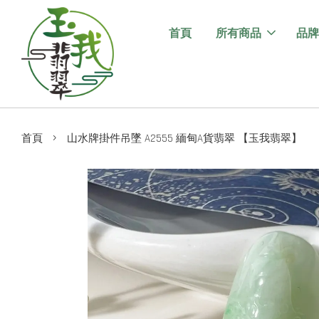
首頁
所有商品
品牌
›
首頁
山水牌掛件吊墜 A2555 緬甸A貨翡翠 【玉我翡翠】