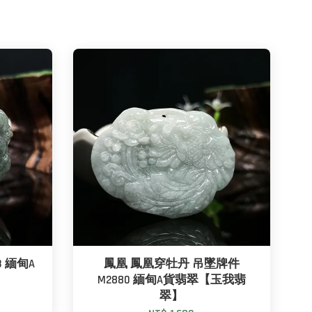
3 緬甸A
鳳凰 鳳凰穿牡丹 吊墜牌件
】
M2880 緬甸A貨翡翠【玉我翡
翠】