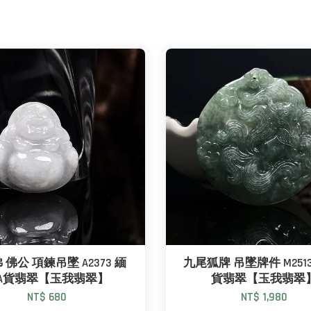
 佛公 項鍊吊墜 A2373 緬
九尾狐牌 吊墜牌件 M251
A貨翡翠【玉我翡翠】
貨翡翠【玉我翡翠
NT$ 680
NT$ 1,980