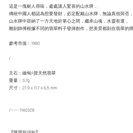
這是一塊耐人尋味，處處讓人驚喜的山水牌，
傳統中國人都認為想要發財，必定配戴山水牌，無論真假與否
山水牌中容納了一方天地於掌心之間，繼承山魂，水靈有運，
雕刻師傅根據不同的翡翠料子發揮創作，把美景都刻在翡翠的
參考市值：1980
/
主石：緬甸A貨天然翡翠
重量：3.7g
尺寸：27.9 x 11.7 x 6.5 mm
/------1140328
【購買前須知】