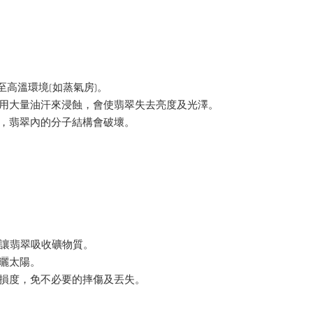
至高溫環境(如蒸氣房)。
季用大量油汗來浸蝕，會使翡翠失去亮度及光澤。
裂，翡翠內的分子結構會破壞。
，讓翡翠吸收礦物質。
曝曬太陽。
磨損度，免不必要的摔傷及丟失。