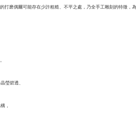
緣的打磨偶爾可能存在少許粗糙、不平之處，乃全手工雕刻的特徵，
體。
件晶瑩碧透、
結構，
。