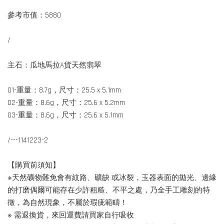
參考市值：5880
/
主石：瓜地馬拉A貨天然翡翠
01-重量：8.7g，尺寸：25.5 x 5.1mm
02-重量：8.6g，尺寸：25.6 x 5.2mm
03-重量：8.6g，尺寸：25.6 x 5.1mm
/---1141223-2
【購買前須知】
※天然礦物難免會有紋路、礦缺 或冰裂，玉器表面的拋光、邊緣
的打磨偶爾可能存在少許粗糙、不平之處，乃全手工雕刻的特
徵，為自然現象，不屬於瑕疵範疇！
※ 需退換貨，來回運費請買家自行吸收