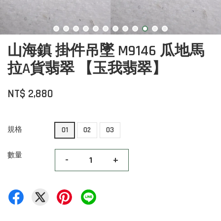
山海鎮 掛件吊墜 M9146 瓜地馬
拉A貨翡翠 【玉我翡翠】
NT$ 2,880
規格
01
02
03
數量
-
+