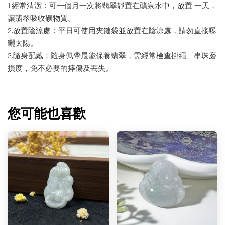
1.經常清潔：可一個月一次將翡翠靜置在礦泉水中，放置 一天，
讓翡翠吸收礦物質。
2.放置陰涼處：平日可使用夾鏈袋並放置在陰涼處，請勿直接曝
曬太陽。
3.隨身配戴：隨身佩帶最能保養翡翠，需經常檢查掛繩、串珠磨
損度，免不必要的摔傷及丟失。
您可能也喜歡