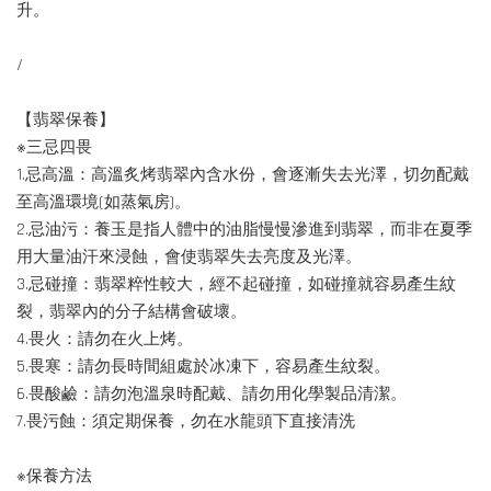
升。
/
【翡翠保養】
※三忌四畏
1.忌高溫：高溫炙烤翡翠內含水份，會逐漸失去光澤，切勿配戴
至高溫環境(如蒸氣房)。
2.忌油污：養玉是指人體中的油脂慢慢滲進到翡翠，而非在夏季
用大量油汗來浸蝕，會使翡翠失去亮度及光澤。
3.忌碰撞：翡翠粹性較大，經不起碰撞，如碰撞就容易產生紋
裂，翡翠內的分子結構會破壞。
4.畏火：請勿在火上烤。
5.畏寒：請勿長時間組處於冰凍下，容易產生紋裂。
6.畏酸鹼：請勿泡溫泉時配戴、請勿用化學製品清潔。
7.畏污蝕：須定期保養，勿在水龍頭下直接清洗
※保養方法