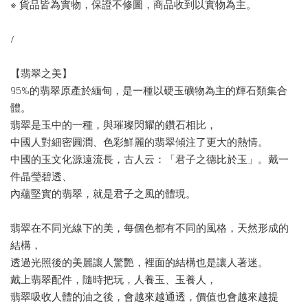
※ 貨品皆為實物，保證不修圖，商品收到以實物為主。
/
【翡翠之美】
95%的翡翠原產於緬甸，是一種以硬玉礦物為主的輝石類集合
體。
翡翠是玉中的一種，與璀璨閃耀的鑽石相比，
中國人對細密圓潤、色彩鮮麗的翡翠傾注了更大的熱情。
中國的玉文化源遠流長，古人云：「君子之德比於玉」。戴一
件晶瑩碧透、
內蘊堅實的翡翠，就是君子之風的體現。
翡翠在不同光線下的美，每個色都有不同的風格，天然形成的
結構，
透過光照後的美麗讓人驚艷，裡面的結構也是讓人著迷。
戴上翡翠配件，隨時把玩，人養玉、玉養人，
翡翠吸收人體的油之後，會越來越通透，價值也會越來越提