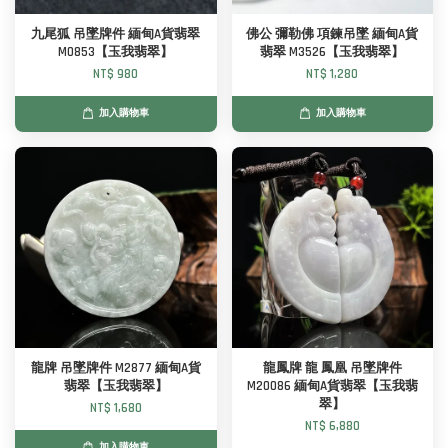
九尾狐 吊墜牌件 緬甸A貨翡翠
佛公 彌勒佛 項鍊吊墜 緬甸A貨
M0853【玉我翡翠】
翡翠 M3526【玉我翡翠】
NT$ 980
NT$ 1,280
加入購物車
加入購物車
龍牌 吊墜牌件 M2877 緬甸A貨
龍鳳牌 龍 鳳凰 吊墜牌件
翡翠【玉我翡翠】
M20086 緬甸A貨翡翠【玉我翡
翠】
NT$ 1,680
NT$ 6,880
加入購物車