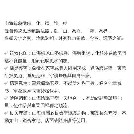
山海鎮象徵鎮、化、擋、護、穩
源自傳統風水鎮煞法器，以「山」為靠、「海」為界，
象徵天地之勢、陰陽調和，具有強力鎮煞、化煞、護宅之能。
✅ 鎮煞化凶：山海鎮以山勢鎮壓、海勢阻隔，化解外在煞氣阻
擋不良能量，用於化解風水問題。
✅ 擋災護宅：象徵在家宅或個人周圍形成一道防護屏障，寓意
阻擋災厄、避免是非，守護居所與自身平安。
✅ 穩定氣場：寓意氣場安定、不易受外界干擾，適合能量敏
感、常感疲累或運勢起伏者。
✅ 陰陽調和：山海陰陽平衡、天地合一，有助於調整環境能
量，使生活與事業回歸穩定順流。
✅ 長久守護：山海鎮屬於長效型鎮護之物，寓意長久守護、不
動如山，適合家宅、店面或隨身護符使用。