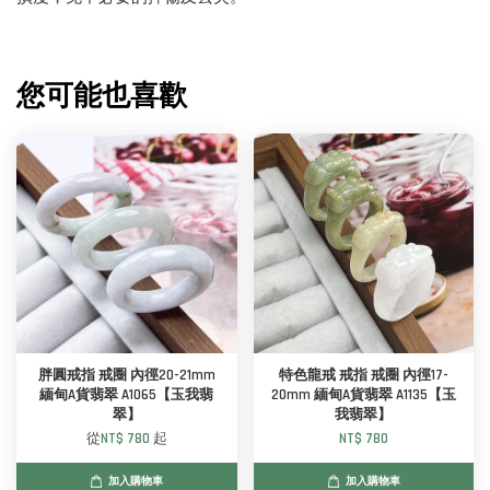
您可能也喜歡
胖圓戒指 戒圈 內徑20-21mm
特色龍戒 戒指 戒圈 內徑17-
緬甸A貨翡翠 A1065【玉我翡
20mm 緬甸A貨翡翠 A1135【玉
翠】
我翡翠】
從
NT$ 780
起
NT$ 780
加入購物車
加入購物車