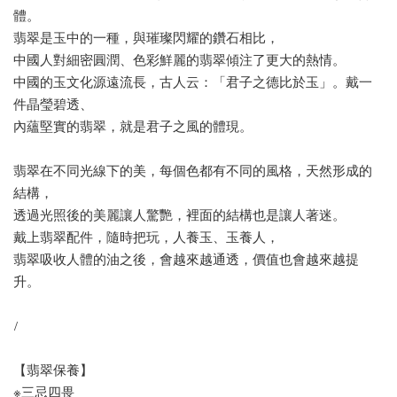
體。
翡翠是玉中的一種，與璀璨閃耀的鑽石相比，
中國人對細密圓潤、色彩鮮麗的翡翠傾注了更大的熱情。
中國的玉文化源遠流長，古人云：「君子之德比於玉」。戴一
件晶瑩碧透、
內蘊堅實的翡翠，就是君子之風的體現。
翡翠在不同光線下的美，每個色都有不同的風格，天然形成的
結構，
透過光照後的美麗讓人驚艷，裡面的結構也是讓人著迷。
戴上翡翠配件，隨時把玩，人養玉、玉養人，
翡翠吸收人體的油之後，會越來越通透，價值也會越來越提
升。
/
【翡翠保養】
※三忌四畏