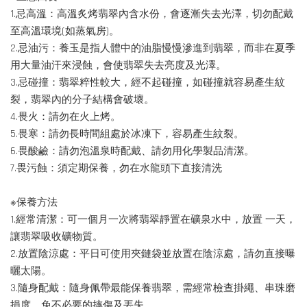
1.忌高溫：高溫炙烤翡翠內含水份，會逐漸失去光澤，切勿配戴
至高溫環境(如蒸氣房)。
2.忌油污：養玉是指人體中的油脂慢慢滲進到翡翠，而非在夏季
用大量油汗來浸蝕，會使翡翠失去亮度及光澤。
3.忌碰撞：翡翠粹性較大，經不起碰撞，如碰撞就容易產生紋
裂，翡翠內的分子結構會破壞。
4.畏火：請勿在火上烤。
5.畏寒：請勿長時間組處於冰凍下，容易產生紋裂。
6.畏酸鹼：請勿泡溫泉時配戴、請勿用化學製品清潔。
7.畏污蝕：須定期保養，勿在水龍頭下直接清洗
※保養方法
1.經常清潔：可一個月一次將翡翠靜置在礦泉水中，放置 一天，
讓翡翠吸收礦物質。
2.放置陰涼處：平日可使用夾鏈袋並放置在陰涼處，請勿直接曝
曬太陽。
3.隨身配戴：隨身佩帶最能保養翡翠，需經常檢查掛繩、串珠磨
損度，免不必要的摔傷及丟失。