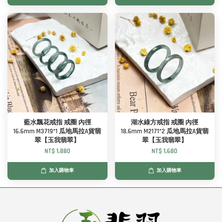
藍水飄花戒指 戒圈 內徑
湖水綠方戒指 戒圈 內徑
16.6mm M3719*1 瓜地馬拉A貨翡
18.6mm M2171*2 瓜地馬拉A貨翡
翠【玉我翡翠】
翠【玉我翡翠】
NT$ 1,880
NT$ 1,680
加入購物車
加入購物車