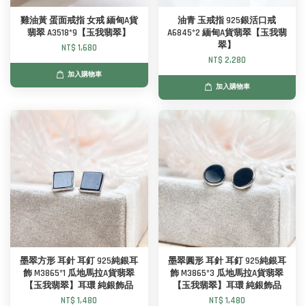
雞油黃 蛋面戒指 女戒 緬甸A貨
油青 玉戒指 925銀活口戒
翡翠 A3518*9【玉我翡翠】
A6845*2 緬甸A貨翡翠【玉我翡
翠】
NT$ 1,680
NT$ 2,280
加入購物車
加入購物車
墨翠方形 耳針 耳釘 925純銀耳
墨翠圓形 耳針 耳釘 925純銀耳
飾 M3865*1 瓜地馬拉A貨翡翠
飾 M3865*3 瓜地馬拉A貨翡翠
【玉我翡翠】耳環 純銀飾品
【玉我翡翠】耳環 純銀飾品
NT$ 1,480
NT$ 1,480