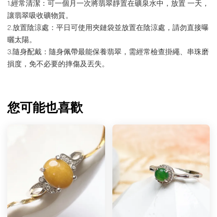
1.經常清潔：可一個月一次將翡翠靜置在礦泉水中，放置 一天，
讓翡翠吸收礦物質。
2.放置陰涼處：平日可使用夾鏈袋並放置在陰涼處，請勿直接曝
曬太陽。
3.隨身配戴：隨身佩帶最能保養翡翠，需經常檢查掛繩、串珠磨
損度，免不必要的摔傷及丟失。
您可能也喜歡