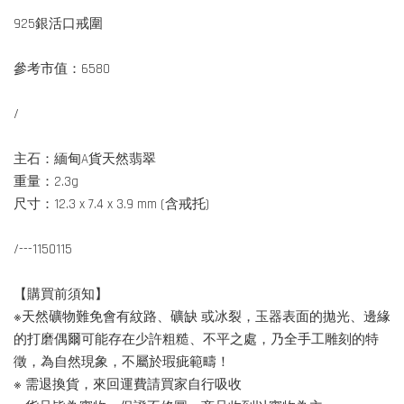
925銀活口戒圍
參考市值：6580
/
主石：緬甸A貨天然翡翠
重量：2.3g
尺寸：12.3 x 7.4 x 3.9 mm (含戒托)
/---1150115
【購買前須知】
※天然礦物難免會有紋路、礦缺 或冰裂，玉器表面的拋光、邊緣
的打磨偶爾可能存在少許粗糙、不平之處，乃全手工雕刻的特
徵，為自然現象，不屬於瑕疵範疇！
※ 需退換貨，來回運費請買家自行吸收