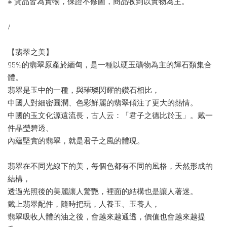
※ 貨品皆為實物，保證不修圖，商品收到以實物為主。
/
【翡翠之美】
95%的翡翠原產於緬甸，是一種以硬玉礦物為主的輝石類集合
體。
翡翠是玉中的一種，與璀璨閃耀的鑽石相比，
中國人對細密圓潤、色彩鮮麗的翡翠傾注了更大的熱情。
中國的玉文化源遠流長，古人云：「君子之德比於玉」。戴一
件晶瑩碧透、
內蘊堅實的翡翠，就是君子之風的體現。
翡翠在不同光線下的美，每個色都有不同的風格，天然形成的
結構，
透過光照後的美麗讓人驚艷，裡面的結構也是讓人著迷。
戴上翡翠配件，隨時把玩，人養玉、玉養人，
翡翠吸收人體的油之後，會越來越通透，價值也會越來越提