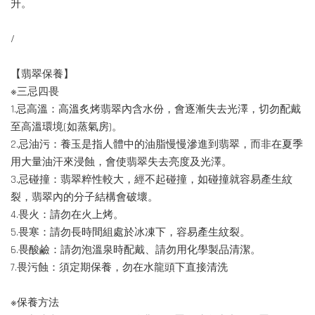
升。
/
【翡翠保養】
※三忌四畏
1.忌高溫：高溫炙烤翡翠內含水份，會逐漸失去光澤，切勿配戴
至高溫環境(如蒸氣房)。
2.忌油污：養玉是指人體中的油脂慢慢滲進到翡翠，而非在夏季
用大量油汗來浸蝕，會使翡翠失去亮度及光澤。
3.忌碰撞：翡翠粹性較大，經不起碰撞，如碰撞就容易產生紋
裂，翡翠內的分子結構會破壞。
4.畏火：請勿在火上烤。
5.畏寒：請勿長時間組處於冰凍下，容易產生紋裂。
6.畏酸鹼：請勿泡溫泉時配戴、請勿用化學製品清潔。
7.畏污蝕：須定期保養，勿在水龍頭下直接清洗
※保養方法