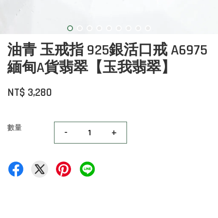
油青 玉戒指 925銀活口戒 A6975
緬甸A貨翡翠【玉我翡翠】
NT$ 3,280
數量
-
+