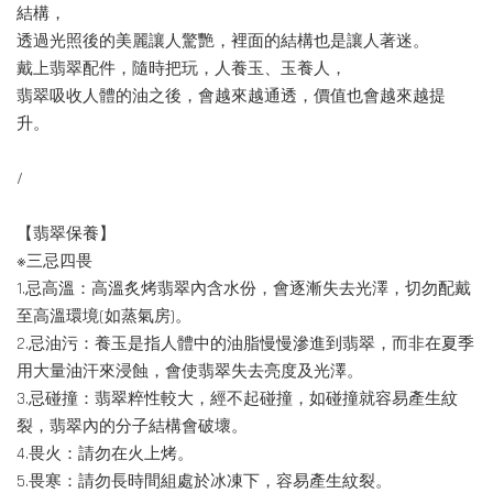
結構，
透過光照後的美麗讓人驚艷，裡面的結構也是讓人著迷。
戴上翡翠配件，隨時把玩，人養玉、玉養人，
翡翠吸收人體的油之後，會越來越通透，價值也會越來越提
升。
/
【翡翠保養】
※三忌四畏
1.忌高溫：高溫炙烤翡翠內含水份，會逐漸失去光澤，切勿配戴
至高溫環境(如蒸氣房)。
2.忌油污：養玉是指人體中的油脂慢慢滲進到翡翠，而非在夏季
用大量油汗來浸蝕，會使翡翠失去亮度及光澤。
3.忌碰撞：翡翠粹性較大，經不起碰撞，如碰撞就容易產生紋
裂，翡翠內的分子結構會破壞。
4.畏火：請勿在火上烤。
5.畏寒：請勿長時間組處於冰凍下，容易產生紋裂。