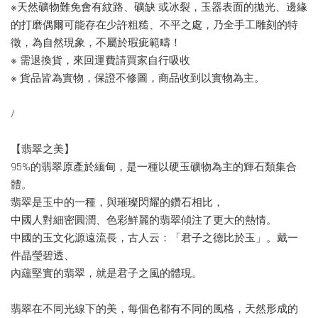
※天然礦物難免會有紋路、礦缺 或冰裂，玉器表面的拋光、邊緣
的打磨偶爾可能存在少許粗糙、不平之處，乃全手工雕刻的特
徵，為自然現象，不屬於瑕疵範疇！
※ 需退換貨，來回運費請買家自行吸收
※ 貨品皆為實物，保證不修圖，商品收到以實物為主。
/
【翡翠之美】
95%的翡翠原產於緬甸，是一種以硬玉礦物為主的輝石類集合
體。
翡翠是玉中的一種，與璀璨閃耀的鑽石相比，
中國人對細密圓潤、色彩鮮麗的翡翠傾注了更大的熱情。
中國的玉文化源遠流長，古人云：「君子之德比於玉」。戴一
件晶瑩碧透、
內蘊堅實的翡翠，就是君子之風的體現。
翡翠在不同光線下的美，每個色都有不同的風格，天然形成的