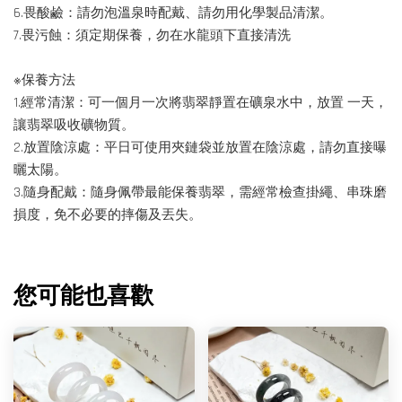
6.畏酸鹼：請勿泡溫泉時配戴、請勿用化學製品清潔。
7.畏污蝕：須定期保養，勿在水龍頭下直接清洗
※保養方法
1.經常清潔：可一個月一次將翡翠靜置在礦泉水中，放置 一天，
讓翡翠吸收礦物質。
2.放置陰涼處：平日可使用夾鏈袋並放置在陰涼處，請勿直接曝
曬太陽。
3.隨身配戴：隨身佩帶最能保養翡翠，需經常檢查掛繩、串珠磨
損度，免不必要的摔傷及丟失。
您可能也喜歡