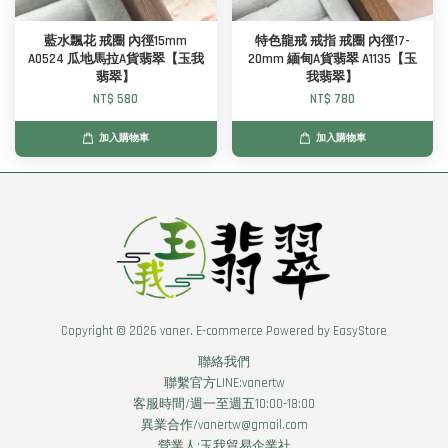
藍水飄花 戒圈 內徑15mm
特色龍戒 戒指 戒圈 內徑17-
A0524 瓜地馬拉A貨翡翠【玉我
20mm 緬甸A貨翡翠 A1135【玉
翡翠】
我翡翠】
NT$ 580
NT$ 780
加入購物車
加入購物車
Copyright © 2026 vaner. E-commerce Powered by
EasyStore
聯絡我們
聯繫官方LINE:vanertw
客服時間/週一至週五10:00-18:00
異業合作/vanertw@gmail.com
營業人:玉我貿易企業社