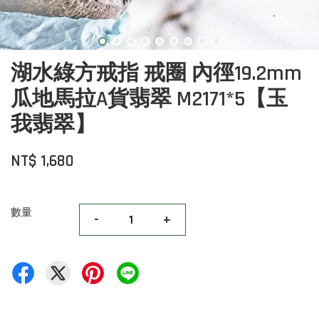
湖水綠方戒指 戒圈 內徑19.2mm
瓜地馬拉A貨翡翠 M2171*5【玉
我翡翠】
NT$ 1,680
數量
-
+