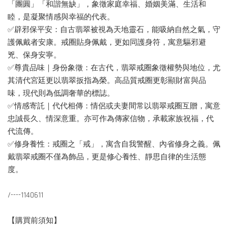
「團圓」「和諧無缺」，象徵家庭幸福、婚姻美滿、生活和
睦，是凝聚情感與幸福的代表。
✅辟邪保平安：自古翡翠被視為天地靈石，能吸納自然之氣，守
護佩戴者安康。戒圈貼身佩戴，更如同護身符，寓意驅邪避
兇、保身安寧。
✅尊貴品味｜身份象徵：在古代，翡翠戒圈象徵權勢與地位，尤
其清代宮廷更以翡翠扳指為榮。高品質戒圈更彰顯財富與品
味，現代則為低調奢華的標誌。
✅情感寄託｜代代相傳：情侶或夫妻間常以翡翠戒圈互贈，寓意
忠誠長久、情深意重。亦可作為傳家信物，承載家族祝福，代
代流傳。
✅修身養性：戒圈之「戒」，寓含自我警醒、內省修身之義。佩
戴翡翠戒圈不僅為飾品，更是修心養性、靜思自律的生活態
度。
/----1140611
【購買前須知】