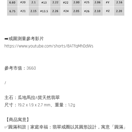
➡️戒圍測量參考影片
https://www.youtube.com/shorts/8ATfqMhDdWs
參考市值：3660
/
主石：瓜地馬拉A貨天然翡翠
尺寸：19.2 x 1.9 x 2.7 mm、重量：1.2g
【商品寓意】
✅圓滿和諧｜家庭幸福：翡翠戒圈以其圓形設計，寓意「圓滿」