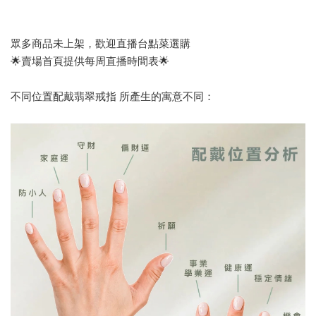
眾多商品未上架，歡迎直播台點菜選購
🌟賣場首頁提供每周直播時間表🌟
不同位置配戴翡翠戒指 所產生的寓意不同：