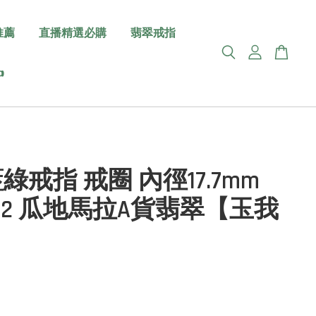
推薦
直播精選必購
翡翠戒指

綠戒指 戒圈 內徑17.7mm
19*2 瓜地馬拉A貨翡翠【玉我
】