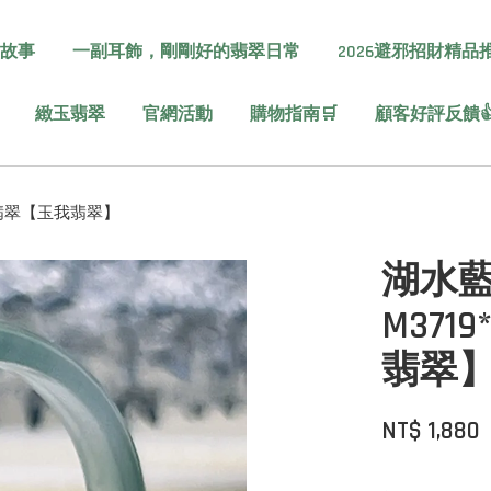
故事
一副耳飾，剛剛好的翡翠日常
2026避邪招財精品
緻玉翡翠
官網活動
購物指南🛒
顧客好評反饋
A貨翡翠【玉我翡翠】
湖水藍
M37
翡翠
NT$ 1,880