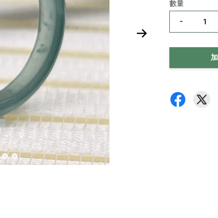
數量
-
加