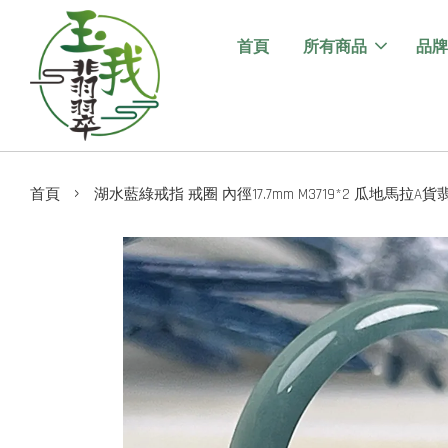
首頁
所有商品
品牌
›
首頁
湖水藍綠戒指 戒圈 內徑17.7mm M3719*2 瓜地馬拉