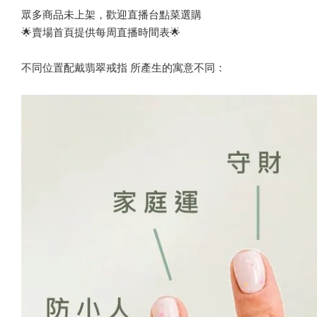
眾多商品未上架，歡迎直播台點菜選購
🌟賣場首頁提供每周直播時間表🌟
不同位置配戴翡翠戒指 所產生的寓意不同：