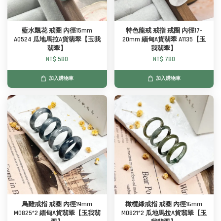
藍水飄花 戒圈 內徑15mm
特色龍戒 戒指 戒圈 內徑17-
A0524 瓜地馬拉A貨翡翠【玉我
20mm 緬甸A貨翡翠 A1135【玉
翡翠】
我翡翠】
NT$ 580
NT$ 780
加入購物車
加入購物車
烏雞戒指 戒圈 內徑19mm
橄欖綠戒指 戒圈 內徑16mm
M0825*2 緬甸A貨翡翠【玉我翡
M0821*2 瓜地馬拉A貨翡翠【玉