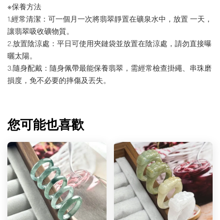
※保養方法
1.經常清潔：可一個月一次將翡翠靜置在礦泉水中，放置 一天，
讓翡翠吸收礦物質。
2.放置陰涼處：平日可使用夾鏈袋並放置在陰涼處，請勿直接曝
曬太陽。
3.隨身配戴：隨身佩帶最能保養翡翠，需經常檢查掛繩、串珠磨
損度，免不必要的摔傷及丟失。
您可能也喜歡