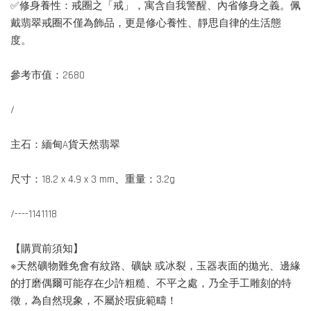
✅修身養性：戒圈之「戒」，寓含自我警醒、內省修身之義。佩
戴翡翠戒圈不僅為飾品，更是修心養性、靜思自律的生活態
度。
參考市值：2680
/
主石：緬甸A貨天然翡翠
尺寸：18.2 x 4.9 x 3 mm、重量：3.2g
/----1141118
【購買前須知】
※天然礦物難免會有紋路、礦缺 或冰裂，玉器表面的拋光、邊緣
的打磨偶爾可能存在少許粗糙、不平之處，乃全手工雕刻的特
徵，為自然現象，不屬於瑕疵範疇！