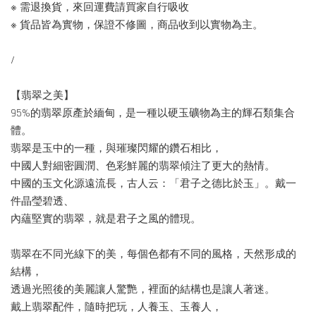
※ 需退換貨，來回運費請買家自行吸收
※ 貨品皆為實物，保證不修圖，商品收到以實物為主。
/
【翡翠之美】
95%的翡翠原產於緬甸，是一種以硬玉礦物為主的輝石類集合
體。
翡翠是玉中的一種，與璀璨閃耀的鑽石相比，
中國人對細密圓潤、色彩鮮麗的翡翠傾注了更大的熱情。
中國的玉文化源遠流長，古人云：「君子之德比於玉」。戴一
件晶瑩碧透、
內蘊堅實的翡翠，就是君子之風的體現。
翡翠在不同光線下的美，每個色都有不同的風格，天然形成的
結構，
透過光照後的美麗讓人驚艷，裡面的結構也是讓人著迷。
戴上翡翠配件，隨時把玩，人養玉、玉養人，