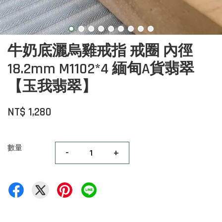
牛奶底灑烏雞戒指 戒圈 內徑
18.2mm M1102*4 緬甸A貨翡翠
【玉我翡翠】
NT$ 1,280
數量
-
+