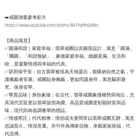
➡️戒圍測量參考影片
https://www.youtube.com/shorts/8ATfqMhDdWs
【商品寓意】
✅圓滿和諧｜家庭幸福：翡翠戒圈以其圓形設計，寓意「圓滿」
「團圓」「和諧無缺」，象徵家庭幸福、婚姻美滿、生活和
睦，是凝聚情感與幸福的代表。
✅辟邪保平安：自古翡翠被視為天地靈石，能吸納自然之氣，守
護佩戴者安康。戒圈貼身佩戴，更如同護身符，寓意驅邪避
兇、保身安寧。
✅尊貴品味｜身份象徵：在古代，翡翠戒圈象徵權勢與地位，尤
其清代宮廷更以翡翠扳指為榮。高品質戒圈更彰顯財富與品
味，現代則為低調奢華的標誌。
✅情感寄託｜代代相傳：情侶或夫妻間常以翡翠戒圈互贈，寓意
忠誠長久、情深意重。亦可作為傳家信物，承載家族祝福，代
代流傳。