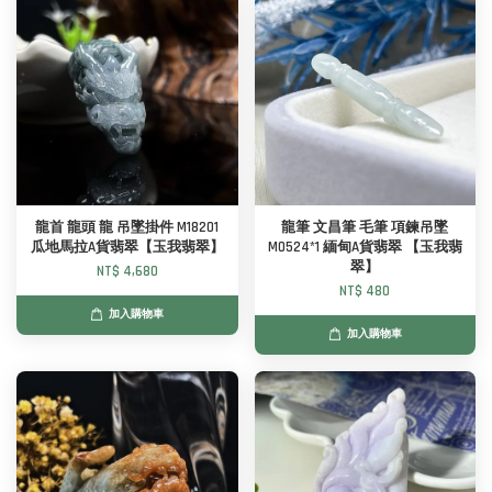
龍首 龍頭 龍 吊墜掛件 M18201
龍筆 文昌筆 毛筆 項鍊吊墜
瓜地馬拉A貨翡翠【玉我翡翠】
M0524*1 緬甸A貨翡翠 【玉我翡
翠】
NT$ 4,680
NT$ 480
加入購物車
加入購物車