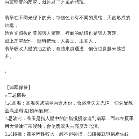
內蘊堅實的翡翠，就是君子之風的體現。
翡翠在不同光線下的美，每個色都有不同的風格，天然形成的
結構，
透過光照後的美麗讓人驚艷，裡面的結構也是讓人著迷。
戴上翡翠配件，隨時把玩，人養玉、玉養人，
翡翠吸收人體的油之後，會越來越通透，價值也會越來越提
升。
/
【翡翠保養】
※三忌四畏
1.忌高溫：高溫炙烤翡翠內含水份，會逐漸失去光澤，切勿配戴
至高溫環境(如蒸氣房)。
2.忌油污：養玉是指人體中的油脂慢慢滲進到翡翠，而非在夏季
用大量油汗來浸蝕，會使翡翠失去亮度及光澤。
3.忌碰撞：翡翠粹性較大，經不起碰撞，如碰撞就容易產生紋