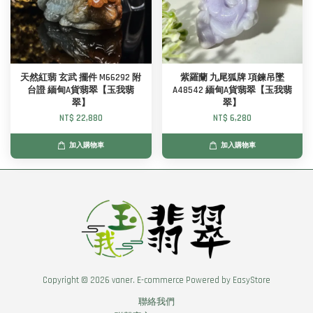
天然紅翡 玄武 擺件 M66292 附
紫羅蘭 九尾狐牌 項鍊吊墜
台證 緬甸A貨翡翠【玉我翡
A48542 緬甸A貨翡翠【玉我翡
翠】
翠】
NT$ 22,880
NT$ 6,280
加入購物車
加入購物車
Copyright © 2026 vaner. E-commerce Powered by
EasyStore
聯絡我們