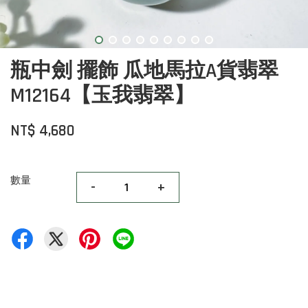
瓶中劍 擺飾 瓜地馬拉A貨翡翠
M12164【玉我翡翠】
NT$ 4,680
數量
-
+