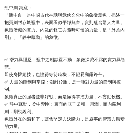
瓶中劍 寓意：
「瓶中劍」是中國古代神話與武俠文化中的象徵意象，描述一
把寶劍封存於瓶中，表面看似平靜無害，實則蘊含驚人力量。
象徵潛藏的實力、內斂的鋒芒與隨時可發的力量，是「外柔內
剛」、「靜中藏動」的象徵。
✅ 潛力與隱忍：瓶中之劍靜置不動，象徵深藏不露的實力與智
慧。
即使身懷絕技，也懂得等待時機，不輕易顯露鋒芒。
✅ 力量的節制與掌控：劍封於瓶，是一種對力量的節制與控
制。
象徵真正的強者並非好戰，而是懂得掌控力量，不妄動殺機。
✅ 靜中藏動，柔中帶剛：表面的瓶子柔和、圓潤，而內藏利
劍，剛勁銳利。
象徵外在的溫和下，蘊含堅定與決斷力，是處事的智慧與應變
的力量。