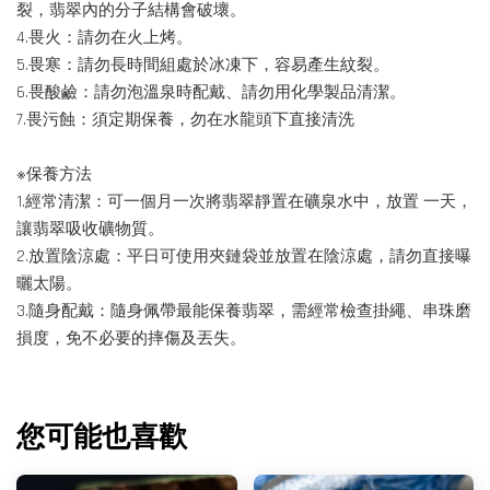
裂，翡翠內的分子結構會破壞。
4.畏火：請勿在火上烤。
5.畏寒：請勿長時間組處於冰凍下，容易產生紋裂。
6.畏酸鹼：請勿泡溫泉時配戴、請勿用化學製品清潔。
7.畏污蝕：須定期保養，勿在水龍頭下直接清洗
※保養方法
1.經常清潔：可一個月一次將翡翠靜置在礦泉水中，放置 一天，
讓翡翠吸收礦物質。
2.放置陰涼處：平日可使用夾鏈袋並放置在陰涼處，請勿直接曝
曬太陽。
3.隨身配戴：隨身佩帶最能保養翡翠，需經常檢查掛繩、串珠磨
損度，免不必要的摔傷及丟失。
您可能也喜歡