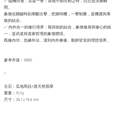
✅ 臨機而發，雷霆一擊：當瓶中劍出鞘之時，往往是決勝瞬
間。
象徵在關鍵時刻果斷出擊，把握時機，一擊制勝，是機運與果
敢的結合。
✅ 內外合一的修行境界：瓶與劍的結合，象徵修身與修心的統
一，是武道與道家哲理的象徵體現。
既修內功，也練外法，達到內外兼修、動靜皆宜的理想境界。
參考市值：9880
/
主石：瓜地馬拉A貨天然翡翠
重量：15.7g
尺寸：36.1 x 19.4 mm