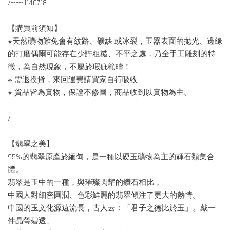
/-----1140718
【購買前須知】
※天然礦物難免會有紋路、礦缺 或冰裂，玉器表面的拋光、邊緣
的打磨偶爾可能存在少許粗糙、不平之處，乃全手工雕刻的特
徵，為自然現象，不屬於瑕疵範疇！
※ 需退換貨，來回運費請買家自行吸收
※ 貨品皆為實物，保證不修圖，商品收到以實物為主。
/
【翡翠之美】
95%的翡翠原產於緬甸，是一種以硬玉礦物為主的輝石類集合
體。
翡翠是玉中的一種，與璀璨閃耀的鑽石相比，
中國人對細密圓潤、色彩鮮麗的翡翠傾注了更大的熱情。
中國的玉文化源遠流長，古人云：「君子之德比於玉」。戴一
件晶瑩碧透、