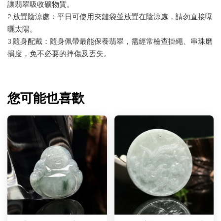
讓翡翠吸收礦物質。
2.放置陰涼處：平日可使用夾鏈袋並放置在陰涼處，請勿直接曝
曬太陽。
3.隨身配戴：隨身佩帶最能保養翡翠，需經常檢查掛繩、串珠磨
損度，免不必要的摔傷及丟失。
您可能也喜歡