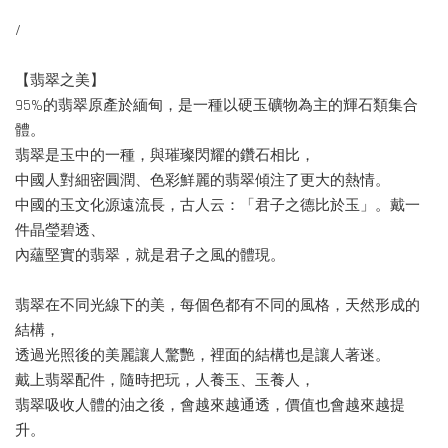
/
【翡翠之美】
95%的翡翠原產於緬甸，是一種以硬玉礦物為主的輝石類集合
體。
翡翠是玉中的一種，與璀璨閃耀的鑽石相比，
中國人對細密圓潤、色彩鮮麗的翡翠傾注了更大的熱情。
中國的玉文化源遠流長，古人云：「君子之德比於玉」。戴一
件晶瑩碧透、
內蘊堅實的翡翠，就是君子之風的體現。
翡翠在不同光線下的美，每個色都有不同的風格，天然形成的
結構，
透過光照後的美麗讓人驚艷，裡面的結構也是讓人著迷。
戴上翡翠配件，隨時把玩，人養玉、玉養人，
翡翠吸收人體的油之後，會越來越通透，價值也會越來越提
升。