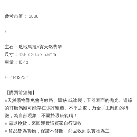
參考市值： 5680
/
主石：瓜地馬拉A貨天然翡翠
尺寸：32.6 x 20.5 x 5.6mm
重量：10.4g
/---1141223-1
【購買前須知】
※天然礦物難免會有紋路、礦缺 或冰裂，玉器表面的拋光、邊緣
的打磨偶爾可能存在少許粗糙、不平之處，乃全手工雕刻的特
徵，為自然現象，不屬於瑕疵範疇！
※ 需退換貨，來回運費請買家自行吸收
※ 貨品皆為實物，保證不修圖，商品收到以實物為主。