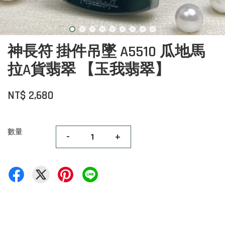
神長符 掛件吊墜 A5510 瓜地馬
拉A貨翡翠 【玉我翡翠】
NT$ 2,680
數量
-
+