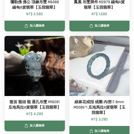
彌勒佛 佛公 項鍊吊墜 M6088
鳳凰 吊墜牌件 M2879 緬甸A貨
緬甸A貨翡翠【玉我翡翠】
翡翠【玉我翡翠】
NT$ 2,580
NT$ 1,680
加入購物車
加入購物車
龍首 龍頭 龍 通孔吊墜 M18281
綠麻花戒指 戒圈 內徑17.9mm
瓜地馬拉A貨翡翠【玉我翡翠】
M5086*1 瓜地馬拉A貨翡翠【玉
我翡翠】
NT$ 4,280
NT$ 3,280
加入購物車
加入購物車