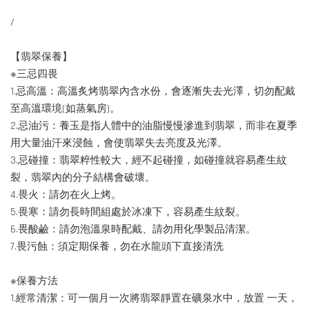
/
【翡翠保養】
※三忌四畏
1.忌高溫：高溫炙烤翡翠內含水份，會逐漸失去光澤，切勿配戴
至高溫環境(如蒸氣房)。
2.忌油污：養玉是指人體中的油脂慢慢滲進到翡翠，而非在夏季
用大量油汗來浸蝕，會使翡翠失去亮度及光澤。
3.忌碰撞：翡翠粹性較大，經不起碰撞，如碰撞就容易產生紋
裂，翡翠內的分子結構會破壞。
4.畏火：請勿在火上烤。
5.畏寒：請勿長時間組處於冰凍下，容易產生紋裂。
6.畏酸鹼：請勿泡溫泉時配戴、請勿用化學製品清潔。
7.畏污蝕：須定期保養，勿在水龍頭下直接清洗
※保養方法
1.經常清潔：可一個月一次將翡翠靜置在礦泉水中，放置 一天，