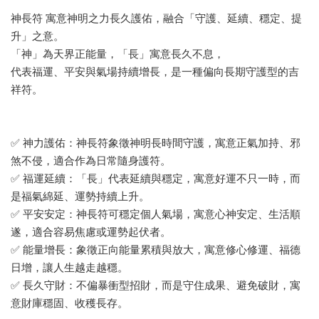
神長符 寓意神明之力長久護佑，融合「守護、延續、穩定、提
升」之意。
「神」為天界正能量，「長」寓意長久不息，
代表福運、平安與氣場持續增長，是一種偏向長期守護型的吉
祥符。
✅ 神力護佑：神長符象徵神明長時間守護，寓意正氣加持、邪
煞不侵，適合作為日常隨身護符。
✅ 福運延續：「長」代表延續與穩定，寓意好運不只一時，而
是福氣綿延、運勢持續上升。
✅ 平安安定：神長符可穩定個人氣場，寓意心神安定、生活順
遂，適合容易焦慮或運勢起伏者。
✅ 能量增長：象徵正向能量累積與放大，寓意修心修運、福德
日增，讓人生越走越穩。
✅ 長久守財：不偏暴衝型招財，而是守住成果、避免破財，寓
意財庫穩固、收穫長存。