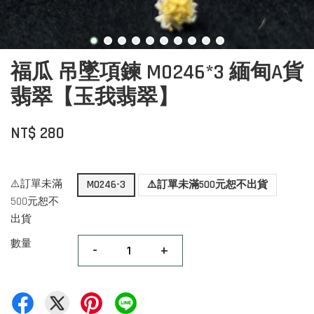
福瓜 吊墜項鍊 M0246*3 緬甸A貨
翡翠【玉我翡翠】
NT$ 280
⚠️訂單未滿
M0246-3
⚠️訂單未滿500元恕不出貨
500元恕不
出貨
數量
-
+