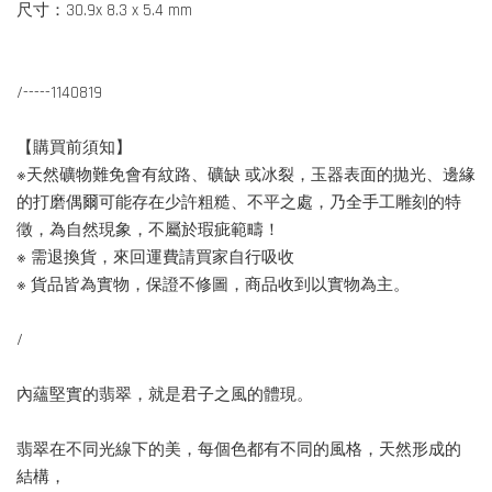
尺寸：30.9x 8.3 x 5.4 mm
/-----1140819
【購買前須知】
※天然礦物難免會有紋路、礦缺 或冰裂，玉器表面的拋光、邊緣
的打磨偶爾可能存在少許粗糙、不平之處，乃全手工雕刻的特
徵，為自然現象，不屬於瑕疵範疇！
※ 需退換貨，來回運費請買家自行吸收
※ 貨品皆為實物，保證不修圖，商品收到以實物為主。
/
內蘊堅實的翡翠，就是君子之風的體現。
翡翠在不同光線下的美，每個色都有不同的風格，天然形成的
結構，