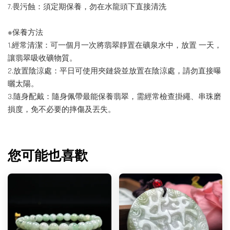
7.畏污蝕：須定期保養，勿在水龍頭下直接清洗
※保養方法
1.經常清潔：可一個月一次將翡翠靜置在礦泉水中，放置 一天，
讓翡翠吸收礦物質。
2.放置陰涼處：平日可使用夾鏈袋並放置在陰涼處，請勿直接曝
曬太陽。
3.隨身配戴：隨身佩帶最能保養翡翠，需經常檢查掛繩、串珠磨
損度，免不必要的摔傷及丟失。
您可能也喜歡