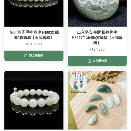
7mm珠子 手串珠串 M10832 緬
出入平安 字牌 掛件牌件
甸A貨翡翠【玉我翡翠】
M3557*1 緬甸A貨翡翠【玉我翡
翠】
NT$ 6,880
NT$ 1,680
加入購物車
加入購物車