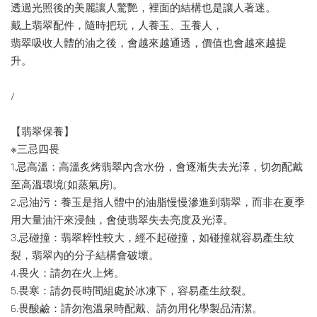
透過光照後的美麗讓人驚艷，裡面的結構也是讓人著迷。
戴上翡翠配件，隨時把玩，人養玉、玉養人，
翡翠吸收人體的油之後，會越來越通透，價值也會越來越提
升。
/
【翡翠保養】
※三忌四畏
1.忌高溫：高溫炙烤翡翠內含水份，會逐漸失去光澤，切勿配戴
至高溫環境(如蒸氣房)。
2.忌油污：養玉是指人體中的油脂慢慢滲進到翡翠，而非在夏季
用大量油汗來浸蝕，會使翡翠失去亮度及光澤。
3.忌碰撞：翡翠粹性較大，經不起碰撞，如碰撞就容易產生紋
裂，翡翠內的分子結構會破壞。
4.畏火：請勿在火上烤。
5.畏寒：請勿長時間組處於冰凍下，容易產生紋裂。
6.畏酸鹼：請勿泡溫泉時配戴、請勿用化學製品清潔。