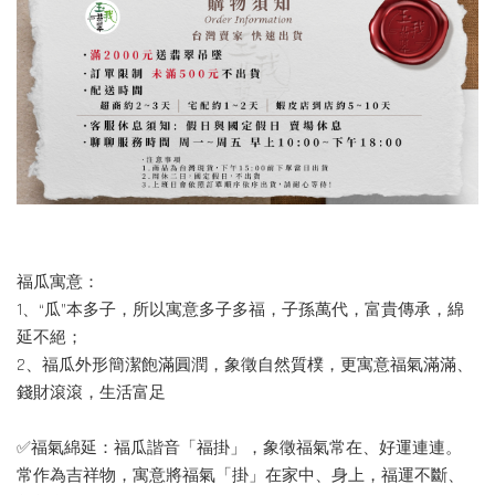
福瓜寓意：
1、“瓜”本多子，所以寓意多子多福，子孫萬代，富貴傳承，綿
延不絕；
2、福瓜外形簡潔飽滿圓潤，象徵自然質樸，更寓意福氣滿滿、
錢財滾滾，生活富足
✅福氣綿延：福瓜諧音「福掛」，象徵福氣常在、好運連連。
常作為吉祥物，寓意將福氣「掛」在家中、身上，福運不斷、