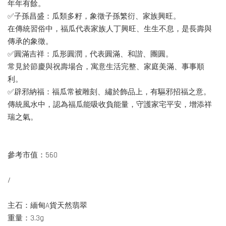
年年有餘。
✅子孫昌盛：瓜類多籽，象徵子孫繁衍、家族興旺。
在傳統習俗中，福瓜代表家族人丁興旺、生生不息，是長壽與
傳承的象徵。
✅圓滿吉祥：瓜形圓潤，代表圓滿、和諧、團圓。
常見於節慶與祝壽場合，寓意生活完整、家庭美滿、事事順
利。
✅辟邪納福：福瓜常被雕刻、繡於飾品上，有驅邪招福之意。
傳統風水中，認為福瓜能吸收負能量，守護家宅平安，增添祥
瑞之氣。
參考市值：560
/
主石：緬甸A貨天然翡翠
重量：3.3g