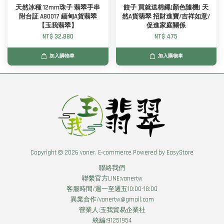
天然冰種 12mm珠子 翡翠手串
餃子 買就送棉繩(顏色隨機) 天
附台証 A80017 緬甸A貨翡翠
然A貨翡翠 招財進寶/吉祥如意/
【玉我翡翠】
促進家庭關係
NT$ 32,880
NT$ 475
加入購物車
加入購物車
Copyright © 2026 vaner. E-commerce Powered by
EasyStore
聯絡我們
聯繫官方LINE:vanertw
客服時間/週一至週五10:00-18:00
異業合作/vanertw@gmail.com
營業人:玉我貿易企業社
統編:91251954