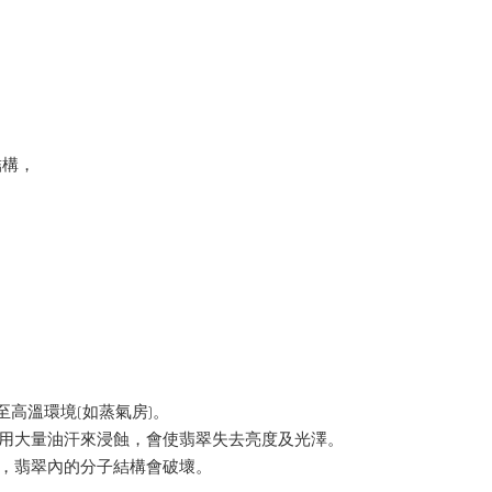
結構，
。
至高溫環境(如蒸氣房)。
季用大量油汗來浸蝕，會使翡翠失去亮度及光澤。
裂，翡翠內的分子結構會破壞。