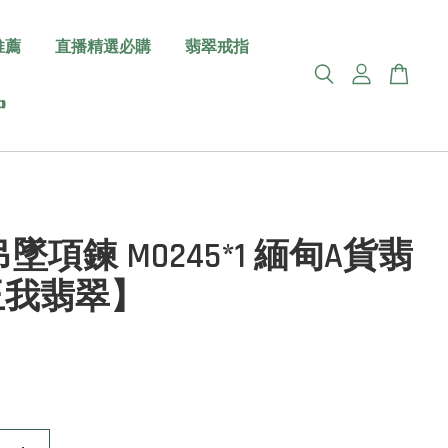
推薦
直播精選必購
翡翠戒指

墜項鍊 M0245*1 緬甸A貨翡
玉我翡翠】