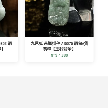
53 緬
九尾狐 吊墜掛件 A15075 緬甸A貨
翠】
翡翠【玉我翡翠】
NT$ 4,880