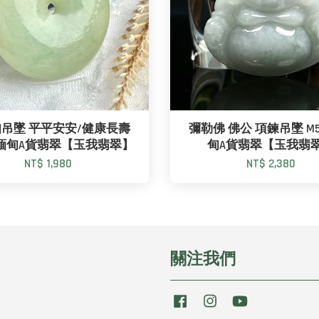
吊墜 平平安安/健康長壽
彌勒佛 佛公 項鍊吊墜 M58
22 緬甸A貨翡翠【玉我翡翠】
甸A貨翡翠【玉我翡
NT$ 1,980
NT$ 2,380
關注我們
Facebook
Instagram
YouTube