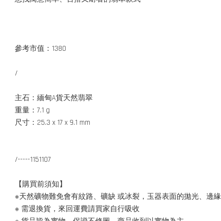
參考市值：1380
/
主石：緬甸A貨天然翡翠
重量：7.1 g
尺寸：25.3 x 17 x 9.1 mm
/-----1151107
【購買前須知】
※天然礦物難免會有紋路、礦缺 或冰裂，玉器表面的拋光、邊
※ 需退換貨，來回運費請買家自行吸收