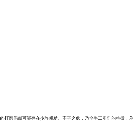
緣的打磨偶爾可能存在少許粗糙、不平之處，乃全手工雕刻的特徵，