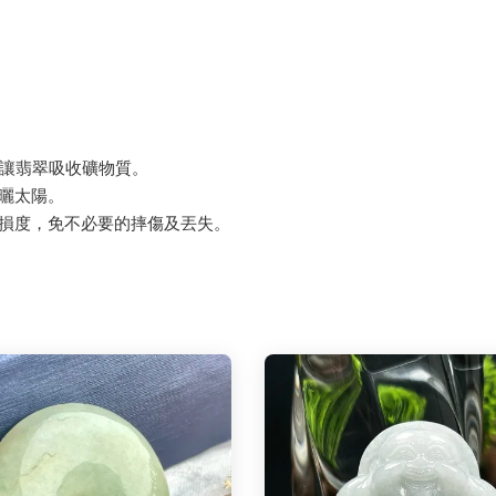
，讓翡翠吸收礦物質。
曝曬太陽。
磨損度，免不必要的摔傷及丟失。