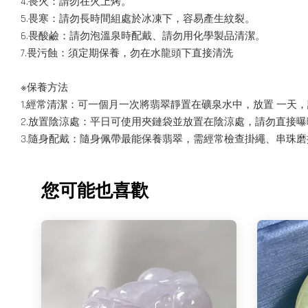
4.畏火：請勿在火上烤。
5.畏寒：請勿長時間組處於冰凍下，容易產生紋裂。
6.畏酸鹼：請勿泡溫泉時配戴、請勿用化學製品清潔。
7.畏污蝕：須定期保養，勿在水龍頭下直接清洗
※保養方法
1.經常清潔：可一個月一次將翡翠靜置在礦泉水中，放置 一天
2.放置陰涼處：平日可使用夾鏈袋並放置在陰涼處，請勿直接
3.隨身配戴：隨身佩帶最能保養翡翠，需經常檢查掛繩、串珠
您可能也喜歡