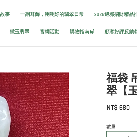
故事
一副耳飾，剛剛好的翡翠日常
2026避邪招財精品
緻玉翡翠
官網活動
購物指南🛒
顧客好評反饋
福袋 吊
翠【
NT$ 680
數量