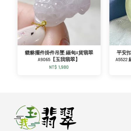
貔貅擺件掛件吊墜 緬甸A貨翡翠
平安扣
A9065【玉我翡翠】
A55
NT$ 1,980