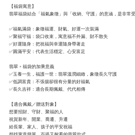
【福袋寓意】
翡翠福袋結合「福氣象徵」與「收納、守護」的意涵，是非常
✅福氣滿袋：象徵福運、財氣、好運一次裝滿
✅聚福守福：袋口收束，寓意福不外漏、財不散失
✅好運隨身：把祝福與幸運隨身帶著走
✅圓滿平安：代表生活穩定、心安富足
翡翠 × 福袋的加乘意義
✅玉養一生，福護一世：翡翠溫潤細緻，象徵長久守護
✅低調富貴：不張揚卻很有分量的好福氣
✅長久吉祥：適合長期佩戴、代代相傳
【適合佩戴／贈送對象】
想要招財、守財、聚福的人
祝賀新年、開業、喬遷、升遷
給長輩、家人、孩子的平安祝福
想找寓意簡單、百搭又耐看的翡翠款式