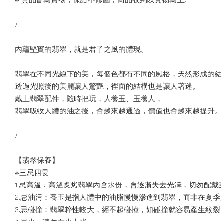
※ 貨品皆為實物，保證不修圖，商品收到以實物為主。
/
內蘊堅實的翡翠，就是君子之風的體現。
翡翠在不同光線下的美，每個色都有不同的風格，天然形成的
透過光照後的美麗讓人驚艷，裡面的結構也是讓人著迷。
戴上翡翠配件，隨時把玩，人養玉、玉養人，
翡翠吸收人體的油之後，會越來越通透，價值也會越來越提升
/
【翡翠保養】
※三忌四畏
1.忌高溫：高溫炙烤翡翠內含水份，會逐漸失去光澤，切勿配戴
2.忌油污：養玉是指人體中的油脂慢慢滲進到翡翠，而非在夏
3.忌碰撞：翡翠粹性較大，經不起碰撞，如碰撞就容易產生紋