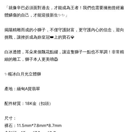
「就像辛巴必須面對過去，才能成為王者！我們也需要擁抱曾經遍
體鱗傷的自己，才能迎接新生✨✨」
揭陽精雕而成的小獅子，不僅守護財富，更守護內心的信念，迎向
挑戰，讓挫折成為妳皇冠👑上的寶石💎
白冰透體，耳朵來個飄花點綴，讓這隻獅子一點也不單調！非常精
細的雕工，獅子本人更美唷🦁
✨糯冰白月光立體獅
產地：緬甸A貨翡翠
配件材質：18K金（扣頭）
尺寸：
裸石：11.5mm*7.8mm*8.7mm