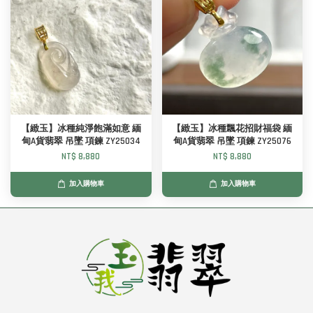
【緻玉】冰種純淨飽滿如意 緬
【緻玉】冰種飄花招財福袋 緬
甸A貨翡翠 吊墜 項鍊 ZY25034
甸A貨翡翠 吊墜 項鍊 ZY25076
NT$ 8,880
NT$ 8,880
加入購物車
加入購物車