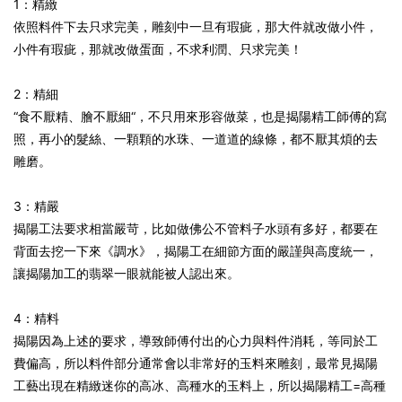
1：精緻
依照料件下去只求完美，雕刻中一旦有瑕疵，那大件就改做小件，
小件有瑕疵，那就改做蛋面，不求利潤、只求完美！
2：精細
“食不厭精、膾不厭細“，不只用來形容做菜，也是揭陽精工師傅的寫
照，再小的髮絲、一顆顆的水珠、一道道的線條，都不厭其煩的去
雕磨。
3：精嚴
揭陽工法要求相當嚴苛，比如做佛公不管料子水頭有多好，都要在
背面去挖一下來《調水》，揭陽工在細節方面的嚴謹與高度統一，
讓揭陽加工的翡翠一眼就能被人認出來。
4：精料
揭陽因為上述的要求，導致師傅付出的心力與料件消耗，等同於工
費偏高，所以料件部分通常會以非常好的玉料來雕刻，最常見揭陽
工藝出現在精緻迷你的高冰、高種水的玉料上，所以揭陽精工=高種