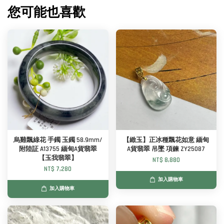
您可能也喜歡
烏雞飄綠花 手鐲 玉鐲 58.9mm/
【緻玉】正冰種飄花如意 緬甸
附陸証 A13755 緬甸A貨翡翠
A貨翡翠 吊墜 項鍊 ZY25087
【玉我翡翠】
NT$ 8,880
NT$ 7,280
加入購物車
加入購物車