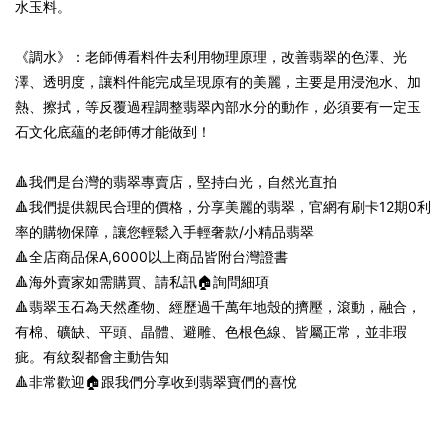
水玉料。
《調水》：老師傅看料件去利用物理原理，改善翡翠的色澤、光
澤、透明度，讓料件能完成呈現原有的美麗，主要是用浸泡水、加
熱、擦拭，等反覆過程調整翡翠內部水分的動作，必須要有一定玉
石文化底蘊的老師傅才能做到！
🔺我們是台灣的翡翠專賣店，堅持白光，自然光直拍
🔺我們提供親民合理的價格，分享美麗的翡翠，官網有刷卡12期0利
率的購物保障，讓您輕鬆入手輕奢款/小精品翡翠
🔺全店商品保A,6000以上商品皆附台灣證書
🔺海外賣家如需購買、請私訊🏠詢問細項
🔺翡翠玉石為天然產物、經歷過千萬年地殼的擠壓，滾動，融合，
有棉、礦缺、平頭、晶體、避雕、色根色線、皆屬正常，並非瑕
疵。有紋裂都會主動告知
🔺非常歡迎🏠跟我們分享收到翡翠寶們的喜悅