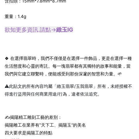
含扣頭：15mm*7.8mm*8.7mm
重量：1.4g
欲知更多資訊.請點→
緻玉IG
🍀 在選擇翡翠時，我們不僅僅是在選擇一件飾品，更是在選擇一種
生活態度和心靈的寄託。每一塊翡翠都有其獨特的故事和能量，當
我們與它建立聯繫時，便能感受到那份深邃的智慧和力量。🌱
⚠️此貼文的所有內容均屬「緻玉翡翠/玉我翡翠」所有，未經授權不
得進行盜用與任何商業用途/行為，違者依法追究。
✍️揭陽精工雕刻工藝的差別：
揭陽雕工在業界有”天下工、揭陽玉“的美名
四大要求是揭陽工的特點