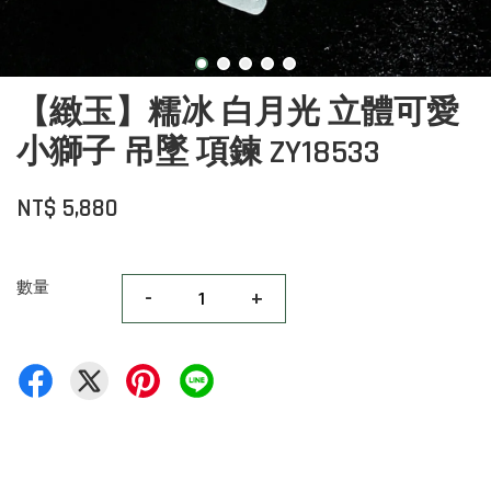
【緻玉】糯冰 白月光 立體可愛
小獅子 吊墜 項鍊 ZY18533
NT$ 5,880
數量
-
+