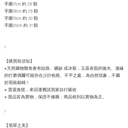
手圍17cm 約 28 顆
手圍18cm 約 29 顆
手圍19cm 約 30 顆
手圍20cm 約 31 顆
/
【購買前須知】
※天然礦物難免會有紋路、礦缺 或冰裂，玉器表面的拋光、邊緣
的打磨偶爾可能存在少許粗糙、不平之處，為自然現象，不屬
於瑕疵範疇！
※ 需退換貨，來回運費請買家自行吸收
※ 貨品皆為實物，保證不修圖，商品收到以實物為主。
/
【翡翠之美】