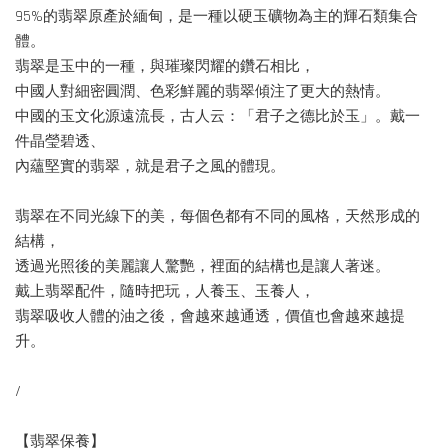
95%的翡翠原產於緬甸，是一種以硬玉礦物為主的輝石類集合
體。
翡翠是玉中的一種，與璀璨閃耀的鑽石相比，
中國人對細密圓潤、色彩鮮麗的翡翠傾注了更大的熱情。
中國的玉文化源遠流長，古人云：「君子之德比於玉」。戴一
件晶瑩碧透、
內蘊堅實的翡翠，就是君子之風的體現。
翡翠在不同光線下的美，每個色都有不同的風格，天然形成的
結構，
透過光照後的美麗讓人驚艷，裡面的結構也是讓人著迷。
戴上翡翠配件，隨時把玩，人養玉、玉養人，
翡翠吸收人體的油之後，會越來越通透，價值也會越來越提
升。
/
【翡翠保養】