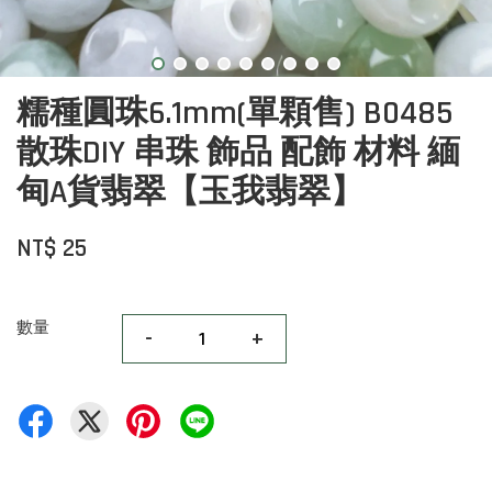
糯種圓珠6.1mm(單顆售) B0485
散珠DIY 串珠 飾品 配飾 材料 緬
甸A貨翡翠【玉我翡翠】
NT$ 25
數量
-
+