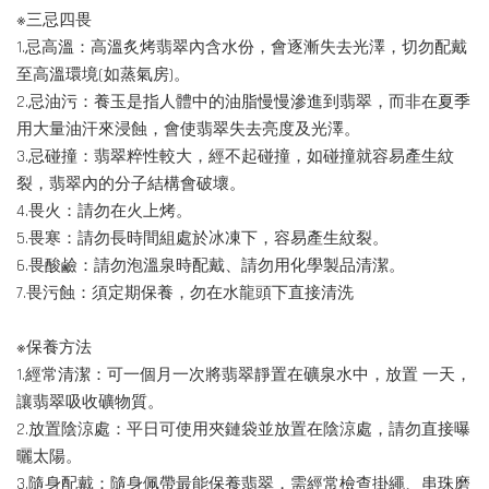
※三忌四畏
1.忌高溫：高溫炙烤翡翠內含水份，會逐漸失去光澤，切勿配戴
至高溫環境(如蒸氣房)。
2.忌油污：養玉是指人體中的油脂慢慢滲進到翡翠，而非在夏季
用大量油汗來浸蝕，會使翡翠失去亮度及光澤。
3.忌碰撞：翡翠粹性較大，經不起碰撞，如碰撞就容易產生紋
裂，翡翠內的分子結構會破壞。
4.畏火：請勿在火上烤。
5.畏寒：請勿長時間組處於冰凍下，容易產生紋裂。
6.畏酸鹼：請勿泡溫泉時配戴、請勿用化學製品清潔。
7.畏污蝕：須定期保養，勿在水龍頭下直接清洗
※保養方法
1.經常清潔：可一個月一次將翡翠靜置在礦泉水中，放置 一天，
讓翡翠吸收礦物質。
2.放置陰涼處：平日可使用夾鏈袋並放置在陰涼處，請勿直接曝
曬太陽。
3.隨身配戴：隨身佩帶最能保養翡翠，需經常檢查掛繩、串珠磨