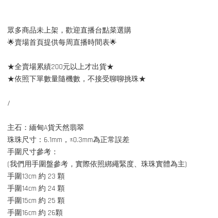
眾多商品未上架，歡迎直播台點菜選購
🌟賣場首頁提供每周直播時間表🌟
★全賣場累績200元以上才出貨★
★依照下單數量隨機數，不接受聊聊挑珠★
/
主石：緬甸A貨天然翡翠
珠珠尺寸：6.1mm，±0.3mm為正常誤差
手圍尺寸參考：
(我們用手圍盤參考，實際依照綁繩緊度、珠珠實體為主)
手圍13cm 約 23 顆
手圍14cm 約 24 顆
手圍15cm 約 25 顆
手圍16cm 約 26顆