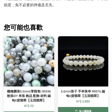
損度，免不必要的摔傷及丟失。
您可能也喜歡
糯種圓珠5.5mm(單顆售) B5596
6.6mm珠子 手串珠串 M8976 緬
散珠DIY 串珠 飾品 配飾 材料 緬
甸A貨翡翠【玉我翡翠】
甸A貨翡翠【玉我翡翠】
NT$ 3,880
NT$ 20
加入購物車