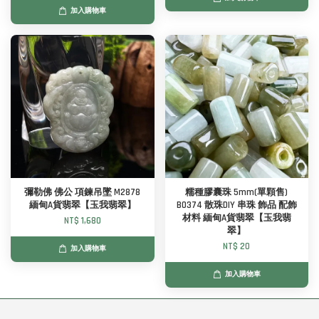
加入購物車
彌勒佛 佛公 項鍊吊墜 M2878
糯種膠囊珠 5mm(單顆售)
緬甸A貨翡翠【玉我翡翠】
B0374 散珠DIY 串珠 飾品 配飾
材料 緬甸A貨翡翠【玉我翡
NT$ 1,680
翠】
NT$ 20
加入購物車
加入購物車