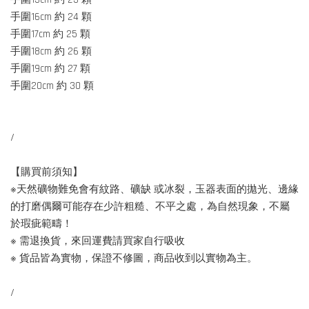
手圍16cm 約 24 顆
手圍17cm 約 25 顆
手圍18cm 約 26 顆
手圍19cm 約 27 顆
手圍20cm 約 30 顆
/
【購買前須知】
※天然礦物難免會有紋路、礦缺 或冰裂，玉器表面的拋光、邊緣
的打磨偶爾可能存在少許粗糙、不平之處，為自然現象，不屬
於瑕疵範疇！
※ 需退換貨，來回運費請買家自行吸收
※ 貨品皆為實物，保證不修圖，商品收到以實物為主。
/