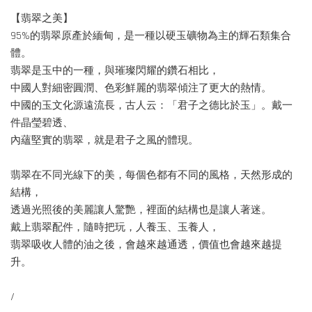
【翡翠之美】
95%的翡翠原產於緬甸，是一種以硬玉礦物為主的輝石類集合
體。
翡翠是玉中的一種，與璀璨閃耀的鑽石相比，
中國人對細密圓潤、色彩鮮麗的翡翠傾注了更大的熱情。
中國的玉文化源遠流長，古人云：「君子之德比於玉」。戴一
件晶瑩碧透、
內蘊堅實的翡翠，就是君子之風的體現。
翡翠在不同光線下的美，每個色都有不同的風格，天然形成的
結構，
透過光照後的美麗讓人驚艷，裡面的結構也是讓人著迷。
戴上翡翠配件，隨時把玩，人養玉、玉養人，
翡翠吸收人體的油之後，會越來越通透，價值也會越來越提
升。
/