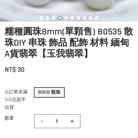
糯種圓珠8mm(單顆售) B0535 散
珠DIY 串珠 飾品 配飾 材料 緬甸
A貨翡翠【玉我翡翠】
NT$ 30
⚠️訂單未滿
B0535 散珠
500元恕不
出貨
數量
-
+