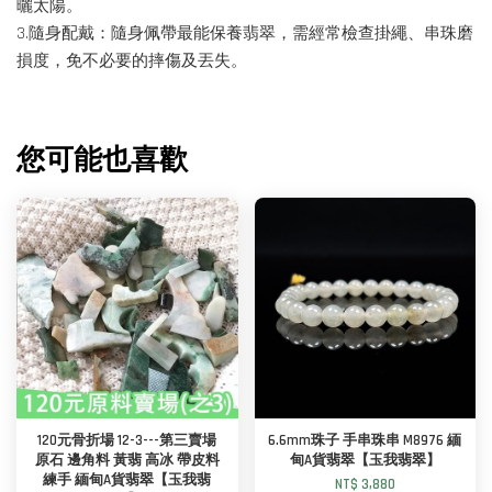
曬太陽。
3.隨身配戴：隨身佩帶最能保養翡翠，需經常檢查掛繩、串珠磨
損度，免不必要的摔傷及丟失。
您可能也喜歡
120元骨折場 12-3---第三賣場
6.6mm珠子 手串珠串 M8976 緬
原石 邊角料 黃翡 高冰 帶皮料
甸A貨翡翠【玉我翡翠】
練手 緬甸A貨翡翠【玉我翡
NT$ 3,880