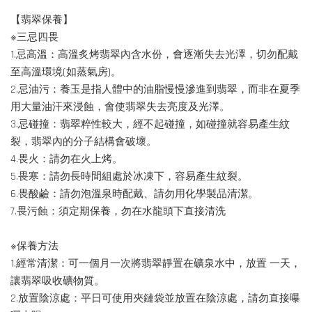
【翡翠保養】
※三忌四畏
1.忌高溫：高溫炙烤翡翠內含水份，會逐漸失去光澤，切勿配戴
至高溫環境(如蒸氣房)。
2.忌油污：養玉是指人體中的油脂慢慢滲進到翡翠，而非在夏季
用大量油汗來浸蝕，會使翡翠失去亮度及光澤。
3.忌碰撞：翡翠粹性較大，經不起碰撞，如碰撞就容易產生紋
裂，翡翠內的分子結構會破壞。
4.畏火：請勿在火上烤。
5.畏寒：請勿長時間組處於冰凍下，容易產生紋裂。
6.畏酸鹼：請勿泡溫泉時配戴、請勿用化學製品清潔。
7.畏污蝕：須定期保養，勿在水龍頭下直接清洗
※保養方法
1.經常清潔：可一個月一次將翡翠靜置在礦泉水中，放置 一天，
讓翡翠吸收礦物質。
2.放置陰涼處：平日可使用夾鏈袋並放置在陰涼處，請勿直接曝