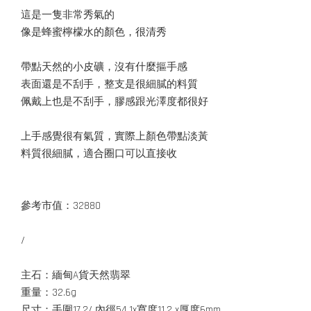
這是一隻非常秀氣的
像是蜂蜜檸檬水的顏色，很清秀
帶點天然的小皮礦，沒有什麼摳手感
表面還是不刮手，整支是很細膩的料質
佩戴上也是不刮手，膠感跟光澤度都很好
上手感覺很有氣質，實際上顏色帶點淡黃
料質很細膩，適合圈口可以直接收
參考市值：32880
/
主石：緬甸A貨天然翡翠
重量：32.6g
尺寸：手圍17.2/ 內徑54.1x寬度11.2 x厚度6mm