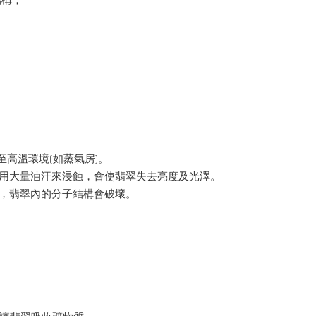
結構，
。
至高溫環境(如蒸氣房)。
季用大量油汗來浸蝕，會使翡翠失去亮度及光澤。
裂，翡翠內的分子結構會破壞。