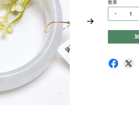
數量
-
加