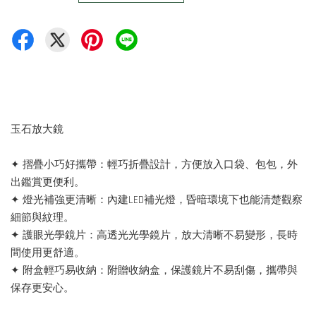
玉石放大鏡
✦ 摺疊小巧好攜帶：輕巧折疊設計，方便放入口袋、包包，外
出鑑賞更便利。
✦ 燈光補強更清晰：內建LED補光燈，昏暗環境下也能清楚觀察
細節與紋理。
✦ 護眼光學鏡片：高透光光學鏡片，放大清晰不易變形，長時
間使用更舒適。
✦ 附盒輕巧易收納：附贈收納盒，保護鏡片不易刮傷，攜帶與
保存更安心。