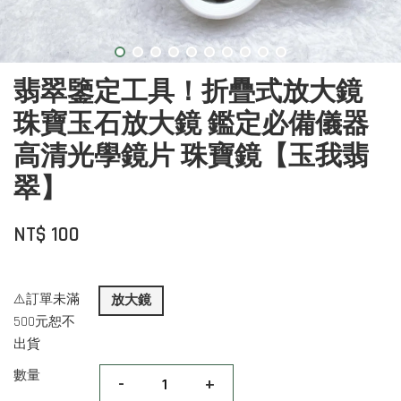
翡翠鑒定工具！折疊式放大鏡
珠寶玉石放大鏡 鑑定必備儀器
高清光學鏡片 珠寶鏡【玉我翡
翠】
NT$ 100
⚠️訂單未滿
放大鏡
500元恕不
出貨
數量
-
+