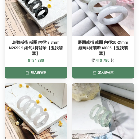
烏雞戒指 戒圈 內徑16.3mm
胖圓戒指 戒圈 內徑20-21mm
M2699*1 緬甸A貨翡翠【玉我翡
緬甸A貨翡翠 A1065【玉我翡
翠】
翠】
NT$ 1,280
從
NT$ 780
起
加入購物車
加入購物車