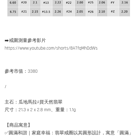
➡️戒圍測量參考影片
https://www.youtube.com/shorts/8ATfqMhDdWs
參考市值：3380
/
主石：瓜地馬拉A貨天然翡翠
尺寸：21.3 x 2 x 2.8 mm、重量：1.1g
【商品寓意】
✅圓滿和諧｜家庭幸福：翡翠戒圈以其圓形設計，寓意「圓滿」