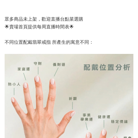
眾多商品未上架，歡迎直播台點菜選購
🌟賣場首頁提供每周直播時間表🌟
不同位置配戴翡翠戒指 所產生的寓意不同：