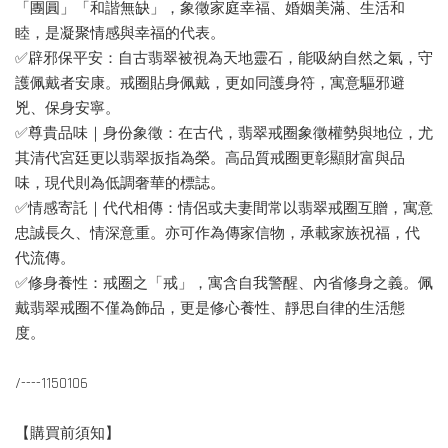
「團圓」「和諧無缺」，象徵家庭幸福、婚姻美滿、生活和
睦，是凝聚情感與幸福的代表。
✅辟邪保平安：自古翡翠被視為天地靈石，能吸納自然之氣，守
護佩戴者安康。戒圈貼身佩戴，更如同護身符，寓意驅邪避
兇、保身安寧。
✅尊貴品味｜身份象徵：在古代，翡翠戒圈象徵權勢與地位，尤
其清代宮廷更以翡翠扳指為榮。高品質戒圈更彰顯財富與品
味，現代則為低調奢華的標誌。
✅情感寄託｜代代相傳：情侶或夫妻間常以翡翠戒圈互贈，寓意
忠誠長久、情深意重。亦可作為傳家信物，承載家族祝福，代
代流傳。
✅修身養性：戒圈之「戒」，寓含自我警醒、內省修身之義。佩
戴翡翠戒圈不僅為飾品，更是修心養性、靜思自律的生活態
度。
/----1150106
【購買前須知】