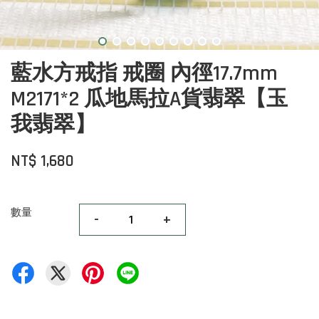
藍水方戒指 戒圈 內徑17.7mm
M2171*2 瓜地馬拉A貨翡翠【玉
我翡翠】
NT$ 1,680
數量
-
+