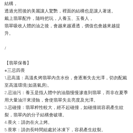
結構，
透過光照後的美麗讓人驚艷，裡面的結構也是讓人著迷。
戴上翡翠配件，隨時把玩，人養玉、玉養人，
翡翠吸收人體的油之後，會越來越通透，價值也會越來越提
升。
/
【翡翠保養】
※三忌四畏
1.忌高溫：高溫炙烤翡翠內含水份，會逐漸失去光澤，切勿配戴
至高溫環境(如蒸氣房)。
2.忌油污：養玉是指人體中的油脂慢慢滲進到翡翠，而非在夏季
用大量油汗來浸蝕，會使翡翠失去亮度及光澤。
3.忌碰撞：翡翠粹性較大，經不起碰撞，如碰撞就容易產生紋
裂，翡翠內的分子結構會破壞。
4.畏火：請勿在火上烤。
5.畏寒：請勿長時間組處於冰凍下，容易產生紋裂。