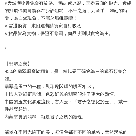
※天然礦物難免會有紋路、礦缺 或冰裂，玉器表面的拋光、邊緣
的打磨偶爾可能存在少許粗糙、不平之處，乃全手工雕刻的特
徵，為自然現象，不屬於瑕疵範疇！
※ 需退換貨，來回運費請買家自行吸收
※ 貨品皆為實物，保證不修圖，商品收到以實物為主。
/
【翡翠之美】
95%的翡翠原產於緬甸，是一種以硬玉礦物為主的輝石類集合
體。
翡翠是玉中的一種，與璀璨閃耀的鑽石相比，
中國人對細密圓潤、色彩鮮麗的翡翠傾注了更大的熱情。
中國的玉文化源遠流長，古人云：「君子之德比於玉」。戴一
件晶瑩碧透、
內蘊堅實的翡翠，就是君子之風的體現。
翡翠在不同光線下的美，每個色都有不同的風格，天然形成的