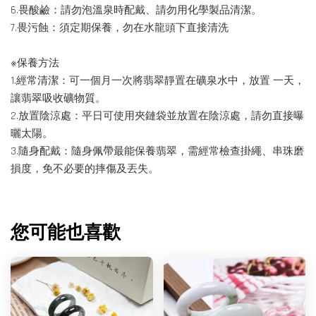
6.畏酸鹼：請勿泡溫泉時配戴、請勿用化學製品清潔。
7.畏污蝕：須定期保養，勿在水龍頭下直接清洗
※保養方法
1.經常清潔：可一個月一次將翡翠靜置在礦泉水中，放置 一天，
讓翡翠吸收礦物質。
2.放置陰涼處：平日可使用夾鏈袋並放置在陰涼處，請勿直接曝
曬太陽。
3.隨身配戴：隨身佩帶最能保養翡翠，需經常檢查掛繩、串珠磨
損度，免不必要的摔傷及丟失。
您可能也喜歡