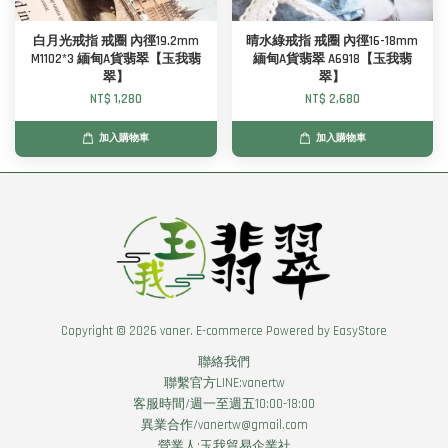
白月光戒指 戒圈 內徑19.2mm
晴水綠戒指 戒圈 內徑16-18mm
M1102*3 緬甸A貨翡翠【玉我翡
緬甸A貨翡翠 A6918【玉我翡
翠】
翠】
NT$ 1,280
NT$ 2,680
加入購物車
加入購物車
Copyright © 2026 vaner. E-commerce Powered by
EasyStore
聯絡我們
聯繫官方LINE:vanertw
客服時間/週一至週五10:00-18:00
異業合作/vanertw@gmail.com
營業人:玉我貿易企業社