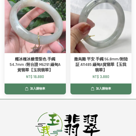
糯冰種冰糖雪梨色 手鐲
撒烏雞 平安 手鐲 56.8mm/附陸
54.7mm /附台證 M6291 緬甸A
証 A11485 緬甸A貨翡翠【玉我
貨翡翠【玉我翡翠】
翡翠】
NT$ 18,880
NT$ 3,880
加入購物車
加入購物車