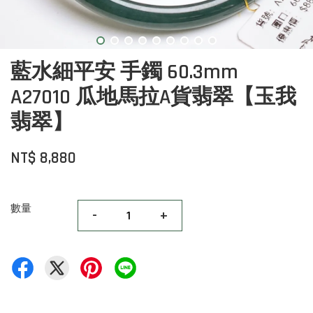
藍水細平安 手鐲 60.3mm
A27010 瓜地馬拉A貨翡翠【玉我
翡翠】
NT$ 8,880
數量
-
+