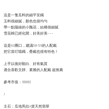
這是一隻瓜料的細平安鐲
玉料很細膩，顏色也很均勻
帶一點陽綠的小飄花，結構很細膩
雪花棉已經化開，好美好美~~~
這是60圈口，建議58-59的人配戴
把它當叮噹鐲，疊戴也很有特色！
上手以後好顯白、好有氣質
適合喜歡文靜、素雅的人配戴 超推薦
參考市值：18880
/
主石：瓜地馬拉A貨天然翡翠