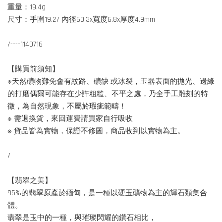
重量：19.4g
尺寸：手圍19.2/ 內徑60.3x寬度6.8x厚度4.9mm
/----1140716
【購買前須知】
※天然礦物難免會有紋路、礦缺 或冰裂，玉器表面的拋光、邊緣
的打磨偶爾可能存在少許粗糙、不平之處，乃全手工雕刻的特
徵，為自然現象，不屬於瑕疵範疇！
※ 需退換貨，來回運費請買家自行吸收
※ 貨品皆為實物，保證不修圖，商品收到以實物為主。
/
【翡翠之美】
95%的翡翠原產於緬甸，是一種以硬玉礦物為主的輝石類集合
體。
翡翠是玉中的一種，與璀璨閃耀的鑽石相比，