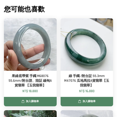
您可能也喜歡
果綠底帶紫 手鐲 M68076
綠 手鐲 /附台証 55.3mm
55.6mm/附台證、陸証 緬甸A
M47076 瓜地馬拉A貨翡翠【玉
貨翡翠 【玉我翡翠】
我翡翠】
NT$ 18,880
NT$ 16,880
加入購物車
加入購物車