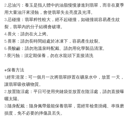
2.忌油污：養玉是指人體中的油脂慢慢滲進到翡翠，而非在夏季
用大量油汗來浸蝕，會使翡翠失去亮度及光澤。
3.忌碰撞：翡翠粹性較大，經不起碰撞，如碰撞就容易產生紋
裂，翡翠內的分子結構會破壞。
4.畏火：請勿在火上烤。
5.畏寒：請勿長時間組處於冰凍下，容易產生紋裂。
6.畏酸鹼：請勿泡溫泉時配戴、請勿用化學製品清潔。
7.畏污蝕：須定期保養，勿在水龍頭下直接清洗
※保養方法
1.經常清潔：可一個月一次將翡翠靜置在礦泉水中，放置 一天，
讓翡翠吸收礦物質。
2.放置陰涼處：平日可使用夾鏈袋並放置在陰涼處，請勿直接曝
曬太陽。
3.隨身配戴：隨身佩帶最能保養翡翠，需經常檢查掛繩、串珠磨
損度，免不必要的摔傷及丟失。