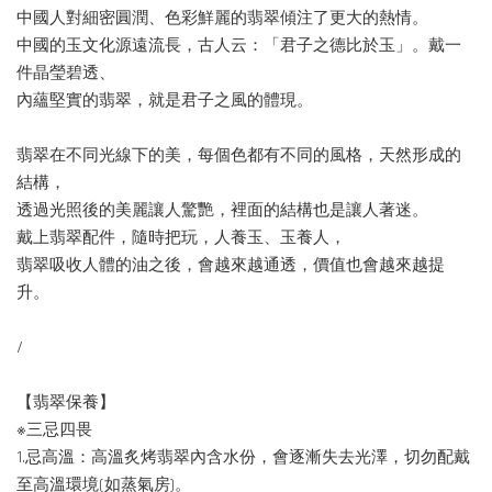
中國人對細密圓潤、色彩鮮麗的翡翠傾注了更大的熱情。
中國的玉文化源遠流長，古人云：「君子之德比於玉」。戴一
件晶瑩碧透、
內蘊堅實的翡翠，就是君子之風的體現。
翡翠在不同光線下的美，每個色都有不同的風格，天然形成的
結構，
透過光照後的美麗讓人驚艷，裡面的結構也是讓人著迷。
戴上翡翠配件，隨時把玩，人養玉、玉養人，
翡翠吸收人體的油之後，會越來越通透，價值也會越來越提
升。
/
【翡翠保養】
※三忌四畏
1.忌高溫：高溫炙烤翡翠內含水份，會逐漸失去光澤，切勿配戴
至高溫環境(如蒸氣房)。