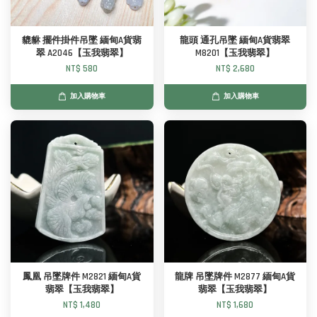
貔貅 擺件掛件吊墜 緬甸A貨翡
龍頭 通孔吊墜 緬甸A貨翡翠
翠 A2046【玉我翡翠】
M8201【玉我翡翠】
NT$ 580
NT$ 2,680
加入購物車
加入購物車
鳳凰 吊墜牌件 M2821 緬甸A貨
龍牌 吊墜牌件 M2877 緬甸A貨
翡翠【玉我翡翠】
翡翠【玉我翡翠】
NT$ 1,480
NT$ 1,680