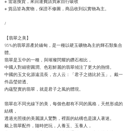
※ 需退換貨，來回運費請買家自行吸收
※ 貨品皆為實物，保證不修圖，商品收到以實物為主。
/
【翡翠之美】
95%的翡翠原產於緬甸，是一種以硬玉礦物為主的輝石類集合
體。
翡翠是玉中的一種，與璀璨閃耀的鑽石相比，
中國人對細密圓潤、色彩鮮麗的翡翠傾注了更大的熱情。
中國的玉文化源遠流長，古人云：「君子之德比於玉」。戴一
件晶瑩碧透、
內蘊堅實的翡翠，就是君子之風的體現。
翡翠在不同光線下的美，每個色都有不同的風格，天然形成的
結構，
透過光照後的美麗讓人驚艷，裡面的結構也是讓人著迷。
戴上翡翠配件，隨時把玩，人養玉、玉養人，