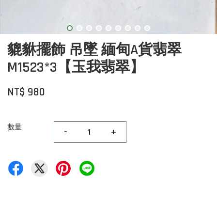
貔貅擺飾 吊墜 緬甸A貨翡翠
M1523*3【玉我翡翠】
NT$ 980
數量
-
+