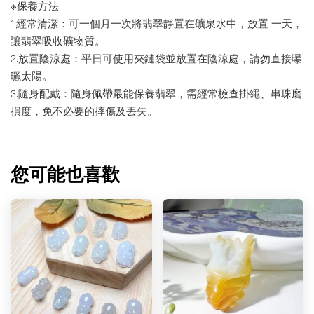
※保養方法
1.經常清潔：可一個月一次將翡翠靜置在礦泉水中，放置 一天，
讓翡翠吸收礦物質。
2.放置陰涼處：平日可使用夾鏈袋並放置在陰涼處，請勿直接曝
曬太陽。
3.隨身配戴：隨身佩帶最能保養翡翠，需經常檢查掛繩、串珠磨
損度，免不必要的摔傷及丟失。
您可能也喜歡