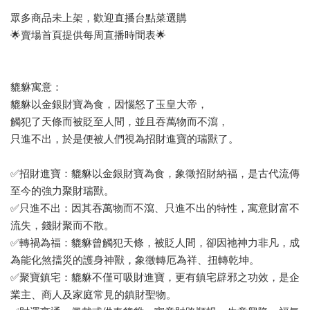
眾多商品未上架，歡迎直播台點菜選購
🌟賣場首頁提供每周直播時間表🌟
貔貅寓意：
貔貅以金銀財寶為食，因惱怒了玉皇大帝，
觸犯了天條而被貶至人間，並且吞萬物而不瀉，
只進不出，於是便被人們視為招財進寶的瑞獸了。
✅招財進寶：貔貅以金銀財寶為食，象徵招財納福，是古代流傳
至今的強力聚財瑞獸。
✅只進不出：因其吞萬物而不瀉、只進不出的特性，寓意財富不
流失，錢財聚而不散。
✅轉禍為福：貔貅曾觸犯天條，被貶人間，卻因祂神力非凡，成
為能化煞擋災的護身神獸，象徵轉厄為祥、扭轉乾坤。
✅聚寶鎮宅：貔貅不僅可吸財進寶，更有鎮宅辟邪之功效，是企
業主、商人及家庭常見的鎮財聖物。