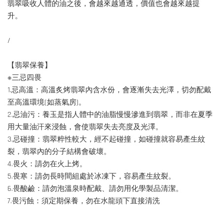
翡翠吸收人體的油之後，會越來越通透，價值也會越來越提
升。
/
【翡翠保養】
※三忌四畏
1.忌高溫：高溫炙烤翡翠內含水份，會逐漸失去光澤，切勿配戴
至高溫環境(如蒸氣房)。
2.忌油污：養玉是指人體中的油脂慢慢滲進到翡翠，而非在夏季
用大量油汗來浸蝕，會使翡翠失去亮度及光澤。
3.忌碰撞：翡翠粹性較大，經不起碰撞，如碰撞就容易產生紋
裂，翡翠內的分子結構會破壞。
4.畏火：請勿在火上烤。
5.畏寒：請勿長時間組處於冰凍下，容易產生紋裂。
6.畏酸鹼：請勿泡溫泉時配戴、請勿用化學製品清潔。
7.畏污蝕：須定期保養，勿在水龍頭下直接清洗