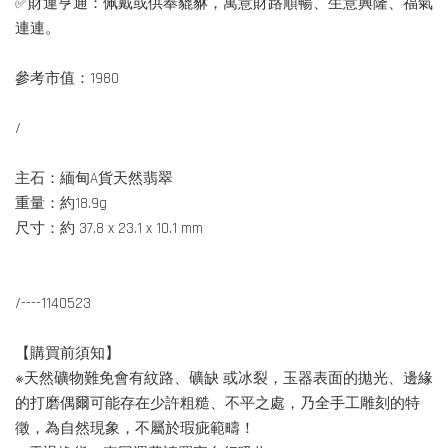
✅財運亨通：佩戴或供奉貔貅，寓意財路順暢、生意興隆、福氣
連連。
參考市值：1980
/
主石：緬甸A貨天然翡翠
重量：約18.9g
尺寸：約 37.8 x 23.1 x 10.1 mm
/----1140523
【購買前須知】
※天然礦物難免會有紋路、礦缺 或冰裂，玉器表面的拋光、邊緣
的打磨偶爾可能存在少許粗糙、不平之處，乃全手工雕刻的特
徵，為自然現象，不屬於瑕疵範疇！