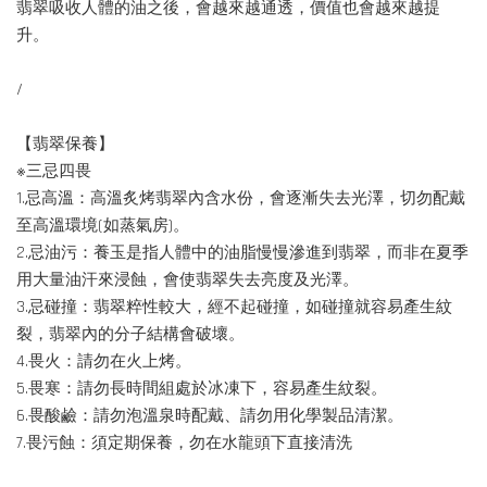
翡翠吸收人體的油之後，會越來越通透，價值也會越來越提
升。
/
【翡翠保養】
※三忌四畏
1.忌高溫：高溫炙烤翡翠內含水份，會逐漸失去光澤，切勿配戴
至高溫環境(如蒸氣房)。
2.忌油污：養玉是指人體中的油脂慢慢滲進到翡翠，而非在夏季
用大量油汗來浸蝕，會使翡翠失去亮度及光澤。
3.忌碰撞：翡翠粹性較大，經不起碰撞，如碰撞就容易產生紋
裂，翡翠內的分子結構會破壞。
4.畏火：請勿在火上烤。
5.畏寒：請勿長時間組處於冰凍下，容易產生紋裂。
6.畏酸鹼：請勿泡溫泉時配戴、請勿用化學製品清潔。
7.畏污蝕：須定期保養，勿在水龍頭下直接清洗