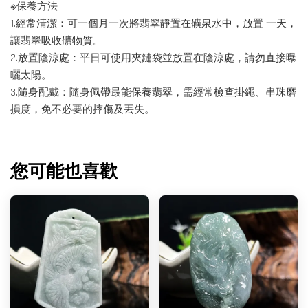
※保養方法
1.經常清潔：可一個月一次將翡翠靜置在礦泉水中，放置 一天，
讓翡翠吸收礦物質。
2.放置陰涼處：平日可使用夾鏈袋並放置在陰涼處，請勿直接曝
曬太陽。
3.隨身配戴：隨身佩帶最能保養翡翠，需經常檢查掛繩、串珠磨
損度，免不必要的摔傷及丟失。
您可能也喜歡