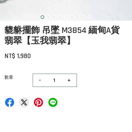
貔貅擺飾 吊墜 M3854 緬甸A貨
翡翠【玉我翡翠】
NT$ 1,980
數量
-
+