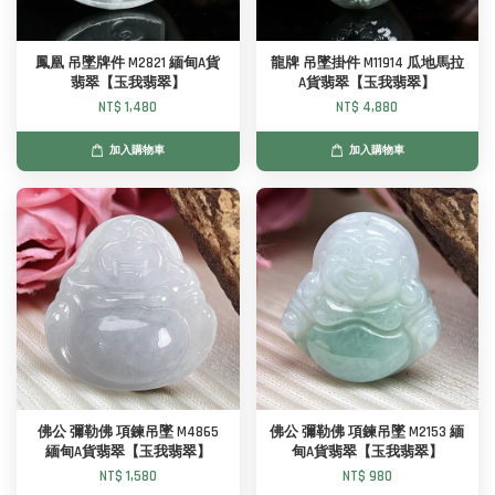
鳳凰 吊墜牌件 M2821 緬甸A貨
龍牌 吊墜掛件 M11914 瓜地馬拉
翡翠【玉我翡翠】
A貨翡翠【玉我翡翠】
NT$ 1,480
NT$ 4,880
加入購物車
加入購物車
佛公 彌勒佛 項鍊吊墜 M4865
佛公 彌勒佛 項鍊吊墜 M2153 緬
緬甸A貨翡翠【玉我翡翠】
甸A貨翡翠【玉我翡翠】
NT$ 1,580
NT$ 980