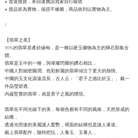
※ 需退換貨，來回運費請買家自行吸收
※ 貨品皆為實物，保證不修圖，商品收到以實物為主。
/
【翡翠之美】
95%的翡翠原產於緬甸，是一種以硬玉礦物為主的輝石類集合
體。
翡翠是玉中的一種，與璀璨閃耀的鑽石相比，
中國人對細密圓潤、色彩鮮麗的翡翠傾注了更大的熱情。
中國的玉文化源遠流長，古人云：「君子之德比於玉」。戴一
件晶瑩碧透、
內蘊堅實的翡翠，就是君子之風的體現。
翡翠在不同光線下的美，每個色都有不同的風格，天然形成的
結構，
透過光照後的美麗讓人驚艷，裡面的結構也是讓人著迷。
戴上翡翠配件，隨時把玩，人養玉、玉養人，