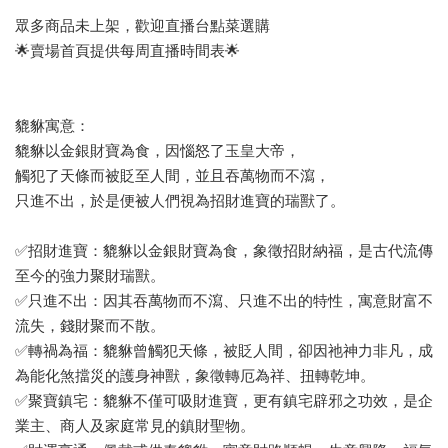
眾多商品未上架，歡迎直播台點菜選購
🌟賣場首頁提供每周直播時間表🌟
貔貅寓意：
貔貅以金銀財寶為食，因惱怒了玉皇大帝，
觸犯了天條而被貶至人間，並且吞萬物而不瀉，
只進不出，於是便被人們視為招財進寶的瑞獸了。
✅招財進寶：貔貅以金銀財寶為食，象徵招財納福，是古代流傳
至今的強力聚財瑞獸。
✅只進不出：因其吞萬物而不瀉、只進不出的特性，寓意財富不
流失，錢財聚而不散。
✅轉禍為福：貔貅曾觸犯天條，被貶人間，卻因祂神力非凡，成
為能化煞擋災的護身神獸，象徵轉厄為祥、扭轉乾坤。
✅聚寶鎮宅：貔貅不僅可吸財進寶，更有鎮宅辟邪之功效，是企
業主、商人及家庭常見的鎮財聖物。