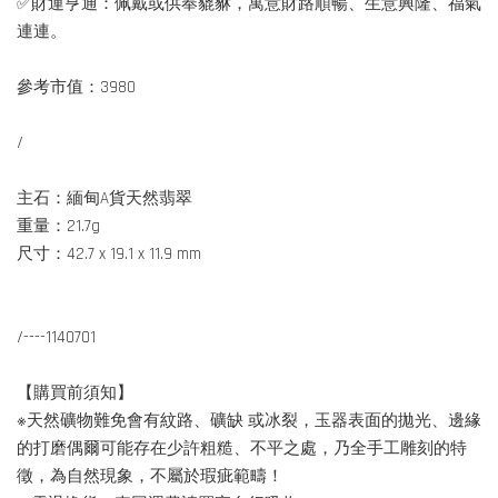
✅財運亨通：佩戴或供奉貔貅，寓意財路順暢、生意興隆、福氣
連連。
參考市值：3980
/
主石：緬甸A貨天然翡翠
重量：21.7g
尺寸：42.7 x 19.1 x 11.9 mm
/----1140701
【購買前須知】
※天然礦物難免會有紋路、礦缺 或冰裂，玉器表面的拋光、邊緣
的打磨偶爾可能存在少許粗糙、不平之處，乃全手工雕刻的特
徵，為自然現象，不屬於瑕疵範疇！