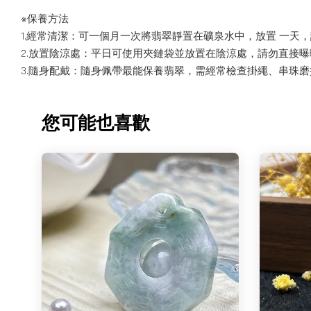
※保養方法
1.經常清潔：可一個月一次將翡翠靜置在礦泉水中，放置 一天
2.放置陰涼處：平日可使用夾鏈袋並放置在陰涼處，請勿直接
3.隨身配戴：隨身佩帶最能保養翡翠，需經常檢查掛繩、串珠
您可能也喜歡