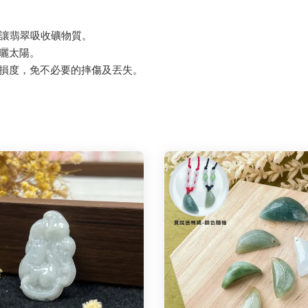
，讓翡翠吸收礦物質。
曝曬太陽。
磨損度，免不必要的摔傷及丟失。