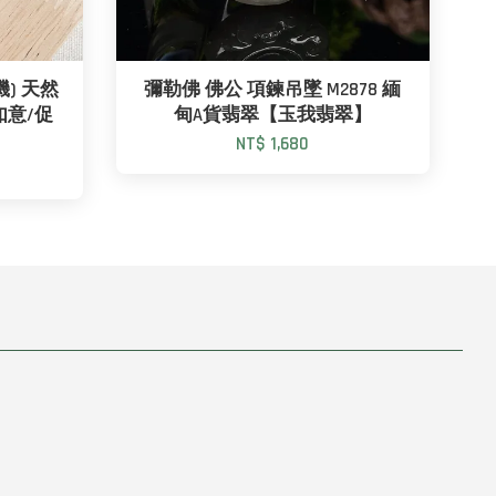
) 天然
彌勒佛 佛公 項鍊吊墜 M2878 緬
如意/促
甸A貨翡翠【玉我翡翠】
NT$ 1,680