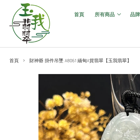
首頁
所有商品
品牌
›
首頁
財神爺 掛件吊墜 A8061 緬甸A貨翡翠【玉我翡翠】