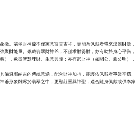
。
的象徵。翡翠財神爺不僅寓意富貴吉祥，更能為佩戴者帶來滾滾財源
加強聚財能量。佩戴翡翠財神爺，不僅求財得財，亦有助於身心平衡
范蠡），象徵智慧理財、生意興隆；亦有武財神（如關公、趙公明）
身具備避邪納吉的傳統意涵，配合財神加持，能護佑佩戴者事業平穩
財神爺形象雕琢於翡翠之中，更顯莊重與神聖，適合隨身佩戴或供奉