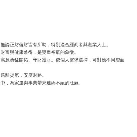
，無論正財偏財皆有所助，特別適合經商者與創業人士。
，財富與健康兼得，是雙重福氣的象徵。
，寓意勇猛開拓、守財護財。依個人需求選擇，可對應不同層面
、遠離災厄，安度財路。
家中，為家運與事業帶來連綿不絕的旺氣。