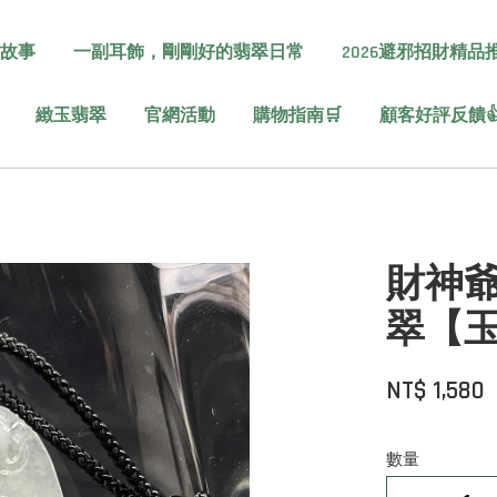
故事
一副耳飾，剛剛好的翡翠日常
2026避邪招財精品
緻玉翡翠
官網活動
購物指南🛒
顧客好評反饋
財神爺
翠【
NT$ 1,580
數量