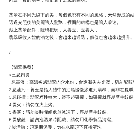
內蘊堅實的翡翠，就是君子之風的體現。
翡翠在不同光線下的美，每個色都有不同的風格，天然形成的
透過光照後的美麗讓人驚艷，裡面的結構也是讓人著迷。
戴上翡翠配件，隨時把玩，人養玉、玉養人，
翡翠吸收人體的油之後，會越來越通透，價值也會越來越提升
/
【翡翠保養】
※三忌四畏
1.忌高溫：高溫炙烤翡翠內含水份，會逐漸失去光澤，切勿配戴
2.忌油污：養玉是指人體中的油脂慢慢滲進到翡翠，而非在夏
3.忌碰撞：翡翠粹性較大，經不起碰撞，如碰撞就容易產生紋
4.畏火：請勿在火上烤。
5.畏寒：請勿長時間組處於冰凍下，容易產生紋裂。
6.畏酸鹼：請勿泡溫泉時配戴、請勿用化學製品清潔。
7.畏污蝕：須定期保養，勿在水龍頭下直接清洗