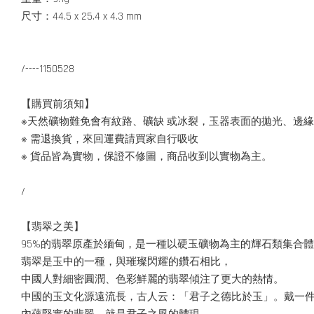
尺寸：44.5 x 25.4 x 4.3 mm
/----1150528
【購買前須知】
※天然礦物難免會有紋路、礦缺 或冰裂，玉器表面的拋光、邊
※ 需退換貨，來回運費請買家自行吸收
※ 貨品皆為實物，保證不修圖，商品收到以實物為主。
/
【翡翠之美】
95%的翡翠原產於緬甸，是一種以硬玉礦物為主的輝石類集合
翡翠是玉中的一種，與璀璨閃耀的鑽石相比，
中國人對細密圓潤、色彩鮮麗的翡翠傾注了更大的熱情。
中國的玉文化源遠流長，古人云：「君子之德比於玉」。戴一