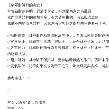
【翡翠財神爺的寓意】
掌管錢財的神明，對於求財者，特别是商家尤為重要。
然而翡翠財神的種類繁多，有文質彬彬的、有威風凛凛的
佩戴不同的翡翠財神，其寓意有著相似之處的同時也各有千秋
✅招財進寶：財神爺作為掌管財富的神明，自古以來便是財運
✅富貴安康：翡翠質地溫潤、靈氣十足，結合財神形象，更能
✅各有神力：翡翠財神爺分為多種形象，有文財神（如比干、
的財運祝福。
✅趨吉避凶：財神爺不僅招財，更有驅邪鎮煞的作用。翡翠本
✅貴氣常伴：翡翠向來被視為帝王之玉，象徵尊貴與吉祥。將
參考市值：3180
/
主石：緬甸A貨天然翡翠
重量：9.1g