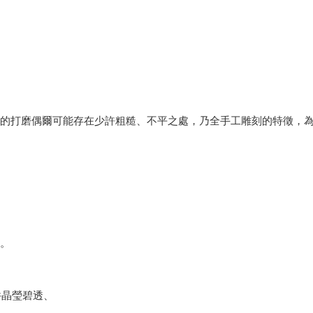
緣的打磨偶爾可能存在少許粗糙、不平之處，乃全手工雕刻的特徵，
體。
件晶瑩碧透、