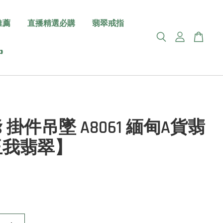
推薦
直播精選必購
翡翠戒指

 掛件吊墜 A8061 緬甸A貨翡
玉我翡翠】