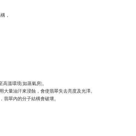
結構，
。
至高溫環境(如蒸氣房)。
季用大量油汗來浸蝕，會使翡翠失去亮度及光澤。
裂，翡翠內的分子結構會破壞。