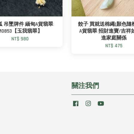
狐 吊墜牌件 緬甸A貨翡翠
餃子 買就送棉繩(顏色隨機
M0853【玉我翡翠】
A貨翡翠 招財進寶/吉祥
進家庭關係
NT$ 980
NT$ 475
關注我們
Facebook
Instagram
YouTube