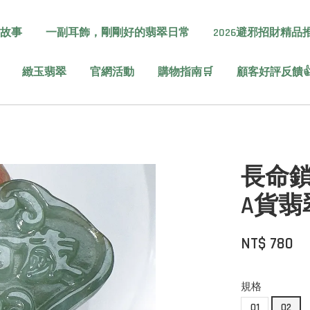
故事
一副耳飾，剛剛好的翡翠日常
2026避邪招財精品
緻玉翡翠
官網活動
購物指南🛒
顧客好評反饋
】
長命鎖
A貨
NT$ 780
規格
01
02