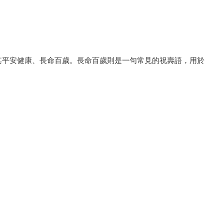
其平安健康、長命百歲。長命百歲則是一句常見的祝壽語，用於