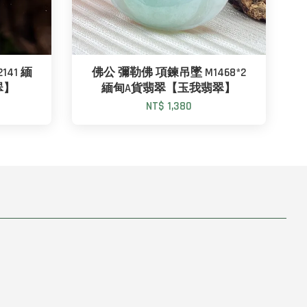
41 緬
佛公 彌勒佛 項鍊吊墜 M1468*2
翠】
緬甸A貨翡翠【玉我翡翠】
NT$ 1,380