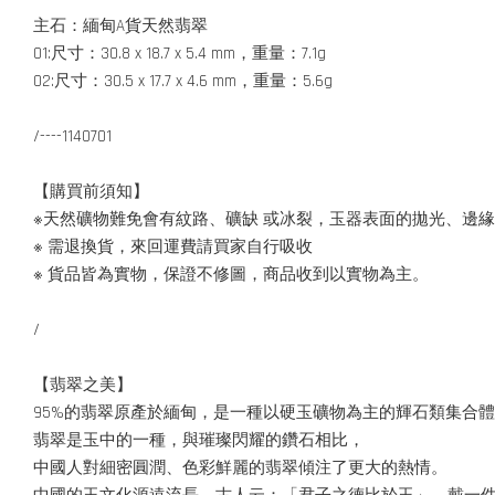
主石：緬甸A貨天然翡翠
01:尺寸：30.8 x 18.7 x 5.4 mm，重量：7.1g
02:尺寸：30.5 x 17.7 x 4.6 mm，重量：5.6g
/----1140701
【購買前須知】
※天然礦物難免會有紋路、礦缺 或冰裂，玉器表面的拋光、邊
※ 需退換貨，來回運費請買家自行吸收
※ 貨品皆為實物，保證不修圖，商品收到以實物為主。
/
【翡翠之美】
95%的翡翠原產於緬甸，是一種以硬玉礦物為主的輝石類集合
翡翠是玉中的一種，與璀璨閃耀的鑽石相比，
中國人對細密圓潤、色彩鮮麗的翡翠傾注了更大的熱情。