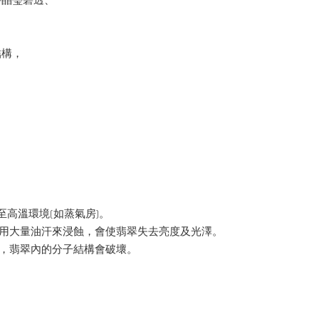
件晶瑩碧透、
結構，
。
至高溫環境(如蒸氣房)。
季用大量油汗來浸蝕，會使翡翠失去亮度及光澤。
裂，翡翠內的分子結構會破壞。