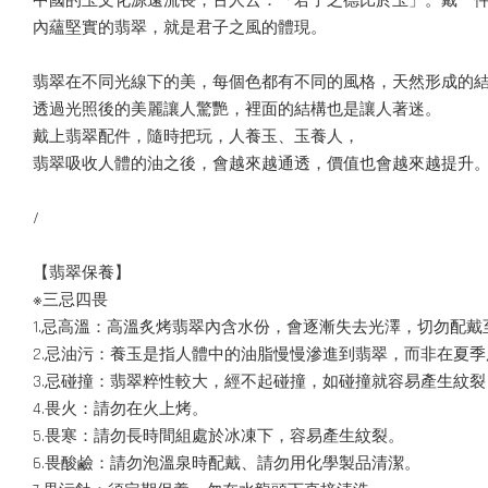
中國的玉文化源遠流長，古人云：「君子之德比於玉」。戴一
內蘊堅實的翡翠，就是君子之風的體現。
翡翠在不同光線下的美，每個色都有不同的風格，天然形成的
透過光照後的美麗讓人驚艷，裡面的結構也是讓人著迷。
戴上翡翠配件，隨時把玩，人養玉、玉養人，
翡翠吸收人體的油之後，會越來越通透，價值也會越來越提升
/
【翡翠保養】
※三忌四畏
1.忌高溫：高溫炙烤翡翠內含水份，會逐漸失去光澤，切勿配戴
2.忌油污：養玉是指人體中的油脂慢慢滲進到翡翠，而非在夏
3.忌碰撞：翡翠粹性較大，經不起碰撞，如碰撞就容易產生紋
4.畏火：請勿在火上烤。
5.畏寒：請勿長時間組處於冰凍下，容易產生紋裂。
6.畏酸鹼：請勿泡溫泉時配戴、請勿用化學製品清潔。