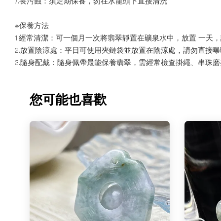
7.畏污蝕：須定期保養，勿在水龍頭下直接清洗
※保養方法
1.經常清潔：可一個月一次將翡翠靜置在礦泉水中，放置 一天
2.放置陰涼處：平日可使用夾鏈袋並放置在陰涼處，請勿直接
3.隨身配戴：隨身佩帶最能保養翡翠，需經常檢查掛繩、串珠
您可能也喜歡