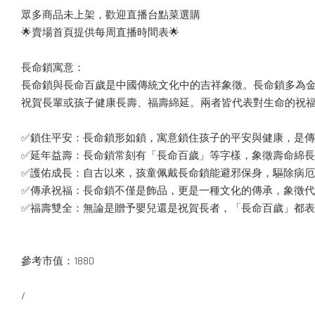
眾多商品未上架，歡迎直播台點菜選購
🌟賣場首頁提供每周直播時間表🌟
長命鎖寓意：
長命鎖與長命百歲是中國傳統文化中的吉祥象徵。長命鎖多為
祝賀長輩或孩子健康長壽、福壽綿延。兩者皆代表對生命的祝
✅鎖住平安：長命鎖形如鎖，寓意鎖住孩子的平安與健康，是
✅延年益壽：長命鎖常刻有「長命百歲」等字樣，象徵壽命綿
✅護佑成長：自古以來，孩童佩戴長命鎖能避邪保身，驅除病
✅傳承祝福：長命鎖不僅是飾品，更是一種文化的傳承，象徵
✅福壽雙全：無論是贈予嬰兒還是祝賀長者，「長命百歲」都
參考市值：1880
/