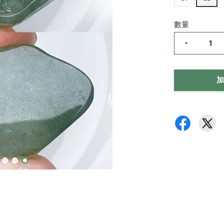
數量
-
加