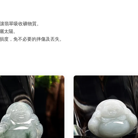
，讓翡翠吸收礦物質。
曝曬太陽。
磨損度，免不必要的摔傷及丟失。