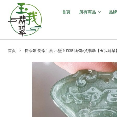
首頁
所有商品
品牌
›
首頁
長命鎖 長命百歲 吊墜 M1038 緬甸A貨翡翠【玉我翡翠