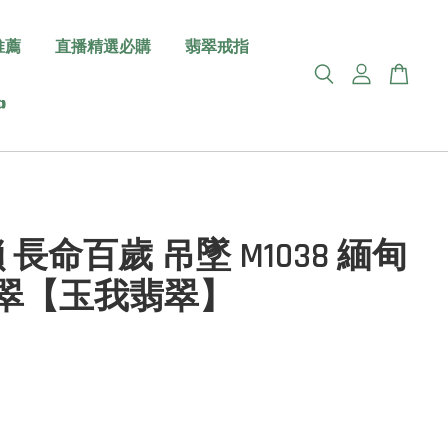
推薦
直播精選必購
翡翠戒指

 長命百歲 吊墜 M1038 緬甸
翡翠【玉我翡翠】