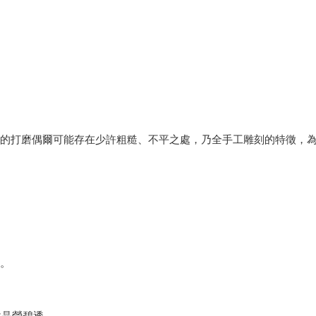
緣的打磨偶爾可能存在少許粗糙、不平之處，乃全手工雕刻的特徵，
體。