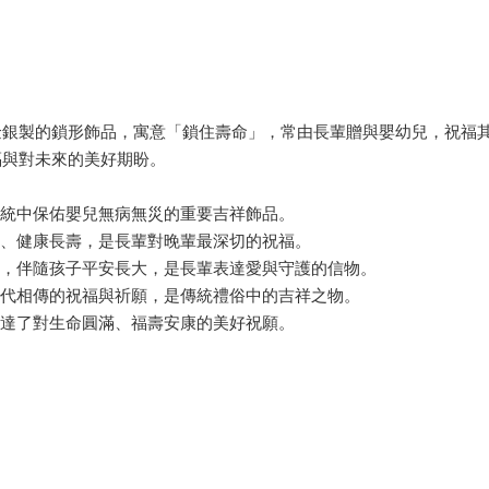
金銀製的鎖形飾品，寓意「鎖住壽命」，常由長輩贈與嬰幼兒，祝福
福與對未來的美好期盼。
傳統中保佑嬰兒無病無災的重要吉祥飾品。
長、健康長壽，是長輩對晚輩最深切的祝福。
厄，伴隨孩子平安長大，是長輩表達愛與守護的信物。
代代相傳的祝福與祈願，是傳統禮俗中的吉祥之物。
表達了對生命圓滿、福壽安康的美好祝願。