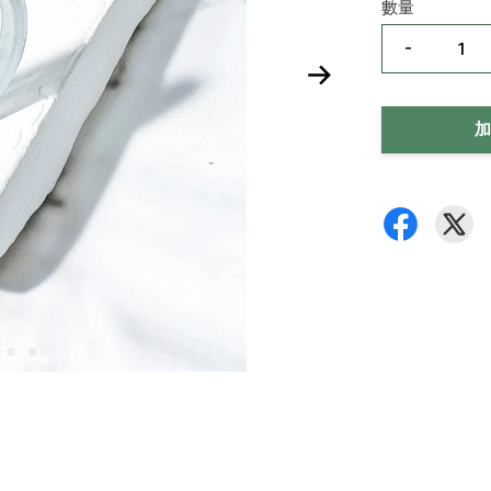
數量
-
加