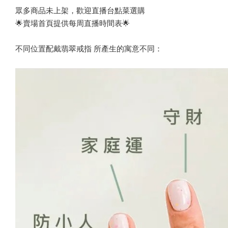
眾多商品未上架，歡迎直播台點菜選購
🌟賣場首頁提供每周直播時間表🌟
不同位置配戴翡翠戒指 所產生的寓意不同：