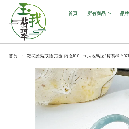
首頁
所有商品
品牌
›
首頁
飄花藍紫戒指 戒圈 內徑16.6mm 瓜地馬拉A貨翡翠 M37