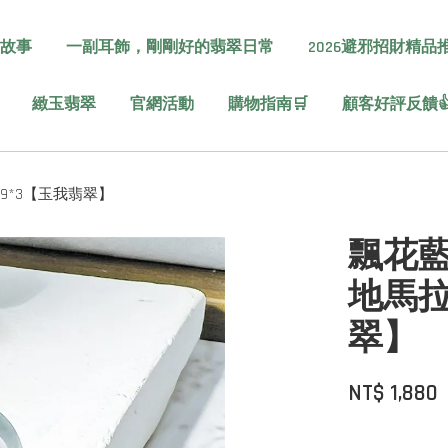
故事
一副耳飾，剛剛好的翡翠日常
2026避邪招財精品
緻玉翡翠
官網活動
購物指南🛒
顧客好評反饋
19*3【玉我翡翠】
飄花藍
地馬拉
翠】
NT$ 1,880