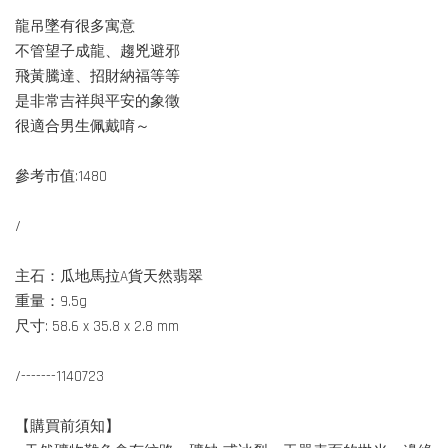
龍吊墜有很多寓意
不管望子成龍、趨兇避邪
飛黃騰達、招財納福等等
是非常吉祥與平安的象徵
很適合男生佩戴唷～
參考市值:1480
/
主石：瓜地馬拉A貨天然翡翠
重量：9.5g
尺寸: 58.6 x 35.8 x 2.8 mm
/-------1140723
【購買前須知】