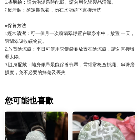
6.畏酸鹼：請勿泡溫泉時配戴、請勿用化學製品清潔。
7.畏污蝕：須定期保養，勿在水龍頭下直接清洗
※保養方法
1.經常清潔：可一個月一次將翡翠靜置在礦泉水中，放置 一天，
讓翡翠吸收礦物質。
2.放置陰涼處：平日可使用夾鏈袋並放置在陰涼處，請勿直接曝
曬太陽。
3.隨身配戴：隨身佩帶最能保養翡翠，需經常檢查掛繩、串珠磨
損度，免不必要的摔傷及丟失
您可能也喜歡