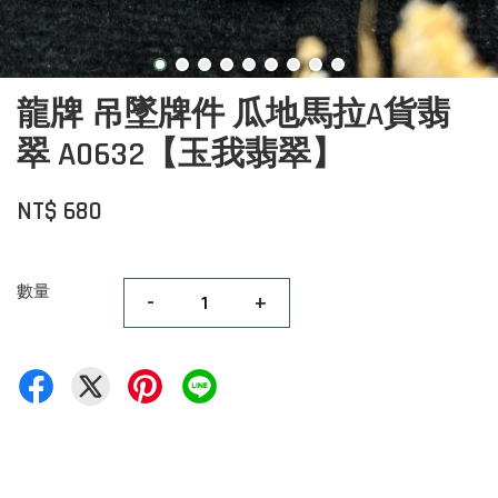
龍牌 吊墜牌件 瓜地馬拉A貨翡
翠 A0632【玉我翡翠】
NT$ 680
數量
-
+