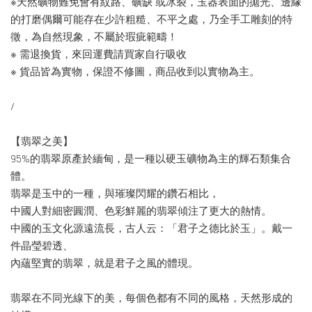
※天然礦物難免會有紋路、礦缺 或冰裂，玉器表面的拋光、邊緣
的打磨偶爾可能存在少許粗糙、不平之處，乃全手工雕刻的特
徵，為自然現象，不屬於瑕疵範疇！
※ 需退換貨，來回運費請買家自行吸收
※ 貨品皆為實物，保證不修圖，商品收到以實物為主。
/
【翡翠之美】
95%的翡翠原產於緬甸，是一種以硬玉礦物為主的輝石類集合
體。
翡翠是玉中的一種，與璀璨閃耀的鑽石相比，
中國人對細密圓潤、色彩鮮麗的翡翠傾注了更大的熱情。
中國的玉文化源遠流長，古人云：「君子之德比於玉」。戴一
件晶瑩碧透、
內蘊堅實的翡翠，就是君子之風的體現。
翡翠在不同光線下的美，每個色都有不同的風格，天然形成的