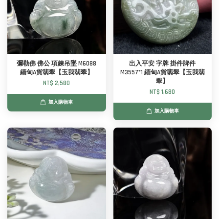
彌勒佛 佛公 項鍊吊墜 M6088
出入平安 字牌 掛件牌件
緬甸A貨翡翠【玉我翡翠】
M3557*1 緬甸A貨翡翠【玉我翡
翠】
NT$ 2,580
NT$ 1,680
加入購物車
加入購物車