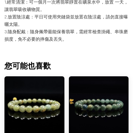
1.經常清潔：可一個月一次將翡翠靜置在礦泉水中，放置 一天，
讓翡翠吸收礦物質。
2.放置陰涼處：平日可使用夾鏈袋並放置在陰涼處，請勿直接曝
曬太陽。
3.隨身配戴：隨身佩帶最能保養翡翠，需經常檢查掛繩、串珠磨
損度，免不必要的摔傷及丟失。
您可能也喜歡