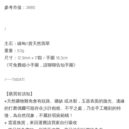
參考市值：3880
/
主石：緬甸A貨天然翡翠
重量：63g
尺寸：12.9mm x 17顆 / 手圍 18.3cm
《可免費縮小手圍，請聊聊告知手圍》
/----1140411
【購買前須知】
※天然礦物難免會有紋路、礦缺 或冰裂，玉器表面的拋光、邊緣
的打磨偶爾可能存在少許粗糙、不平之處，乃全手工雕刻的特
徵，為自然現象，不屬於瑕疵範疇！
※ 需退換貨，來回運費請買家自行吸收