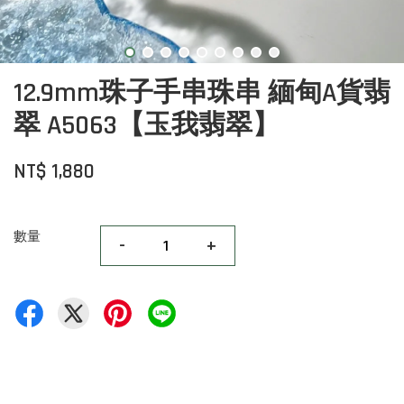
12.9mm珠子手串珠串 緬甸A貨翡
翠 A5063【玉我翡翠】
NT$ 1,880
數量
-
+