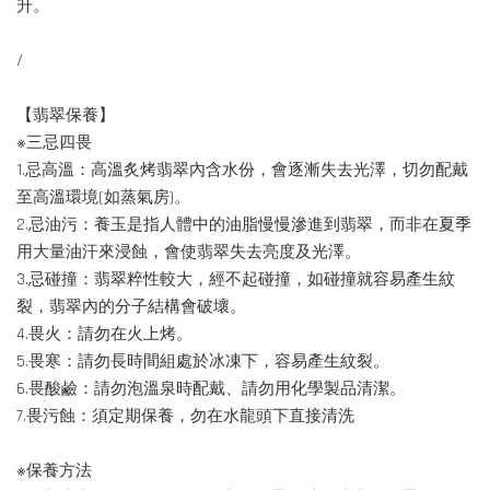
升。
/
【翡翠保養】
※三忌四畏
1.忌高溫：高溫炙烤翡翠內含水份，會逐漸失去光澤，切勿配戴
至高溫環境(如蒸氣房)。
2.忌油污：養玉是指人體中的油脂慢慢滲進到翡翠，而非在夏季
用大量油汗來浸蝕，會使翡翠失去亮度及光澤。
3.忌碰撞：翡翠粹性較大，經不起碰撞，如碰撞就容易產生紋
裂，翡翠內的分子結構會破壞。
4.畏火：請勿在火上烤。
5.畏寒：請勿長時間組處於冰凍下，容易產生紋裂。
6.畏酸鹼：請勿泡溫泉時配戴、請勿用化學製品清潔。
7.畏污蝕：須定期保養，勿在水龍頭下直接清洗
※保養方法