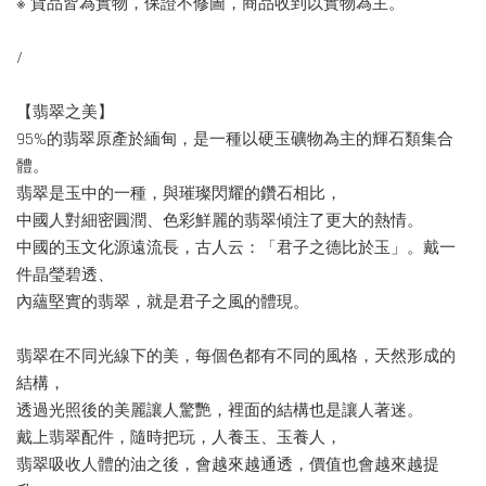
※ 貨品皆為實物，保證不修圖，商品收到以實物為主。
/
【翡翠之美】
95%的翡翠原產於緬甸，是一種以硬玉礦物為主的輝石類集合
體。
翡翠是玉中的一種，與璀璨閃耀的鑽石相比，
中國人對細密圓潤、色彩鮮麗的翡翠傾注了更大的熱情。
中國的玉文化源遠流長，古人云：「君子之德比於玉」。戴一
件晶瑩碧透、
內蘊堅實的翡翠，就是君子之風的體現。
翡翠在不同光線下的美，每個色都有不同的風格，天然形成的
結構，
透過光照後的美麗讓人驚艷，裡面的結構也是讓人著迷。
戴上翡翠配件，隨時把玩，人養玉、玉養人，
翡翠吸收人體的油之後，會越來越通透，價值也會越來越提