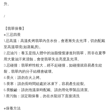
升。
/
【翡翠保養】
※三忌四畏
1.忌高溫：高溫炙烤翡翠內含水份，會逐漸失去光澤，切勿配戴
至高溫環境(如蒸氣房)。
2.忌油污：養玉是指人體中的油脂慢慢滲進到翡翠，而非在夏季
用大量油汗來浸蝕，會使翡翠失去亮度及光澤。
3.忌碰撞：翡翠粹性較大，經不起碰撞，如碰撞就容易產生紋
裂，翡翠內的分子結構會破壞。
4.畏火：請勿在火上烤。
5.畏寒：請勿長時間組處於冰凍下，容易產生紋裂。
6.畏酸鹼：請勿泡溫泉時配戴、請勿用化學製品清潔。
7.畏污蝕：須定期保養，勿在水龍頭下直接清洗
※保養方法