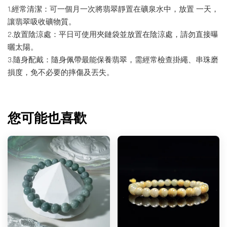
1.經常清潔：可一個月一次將翡翠靜置在礦泉水中，放置 一天，
讓翡翠吸收礦物質。
2.放置陰涼處：平日可使用夾鏈袋並放置在陰涼處，請勿直接曝
曬太陽。
3.隨身配戴：隨身佩帶最能保養翡翠，需經常檢查掛繩、串珠磨
損度，免不必要的摔傷及丟失。
您可能也喜歡