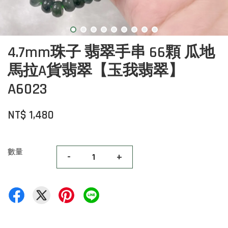
4.7mm珠子 翡翠手串 66顆 瓜地
馬拉A貨翡翠【玉我翡翠】
A6023
NT$ 1,480
數量
-
+