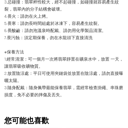
3.忌碰撞：翡翠粹性較大，經不起碰撞，如碰撞就容易產生紋
裂，翡翠內的分子結構會破壞。
4.畏火：請勿在火上烤。
5.畏寒：請勿長時間組處於冰凍下，容易產生紋裂。
6.畏酸鹼：請勿泡溫泉時配戴、請勿用化學製品清潔。
7.畏污蝕：須定期保養，勿在水龍頭下直接清洗
※保養方法
1.經常清潔：可一個月一次將翡翠靜置在礦泉水中，放置 一天，
讓翡翠吸收礦物質。
2.放置陰涼處：平日可使用夾鏈袋並放置在陰涼處，請勿直接曝
曬太陽。
3.隨身配戴：隨身佩帶最能保養翡翠，需經常檢查掛繩、串珠磨
損度，免不必要的摔傷及丟失。
您可能也喜歡