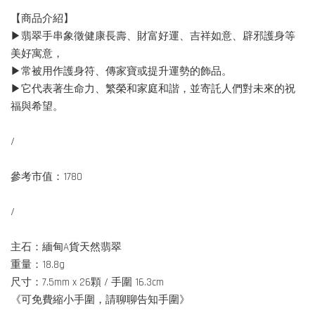
【商品介紹】
▶翡翠手串象徵健康長壽、財富好運、吉祥如意、辟邪護身等
美好寓意，
▶常被用作護身符、傳家寶或提升運勢的飾品。
▶它代表著生命力、繁榮和家庭和諧，並寄託人們對未來的祝
福與希望。
/
參考市值：1780
/
主石：緬甸A貨天然翡翠
重量：18.8g
尺寸：7.5mm x 26顆 / 手圍 16.3cm
《可免費縮小手圍，請聊聊告知手圍》