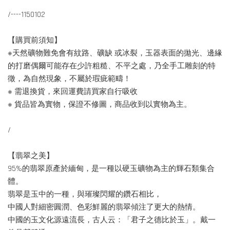
/----1150102
【購買前須知】
※天然礦物難免會有紋路、礦缺 或冰裂，玉器表面的拋光、邊緣
的打磨偶爾可能存在少許粗糙、不平之處，乃全手工雕刻的特
徵，為自然現象，不屬於瑕疵範疇！
※ 需退換貨，來回運費請買家自行吸收
※ 貨品皆為實物，保證不修圖，商品收到以實物為主。
/
【翡翠之美】
95%的翡翠原產於緬甸，是一種以硬玉礦物為主的輝石類集合
體。
翡翠是玉中的一種，與璀璨閃耀的鑽石相比，
中國人對細密圓潤、色彩鮮麗的翡翠傾注了更大的熱情。
中國的玉文化源遠流長，古人云：「君子之德比於玉」。戴一