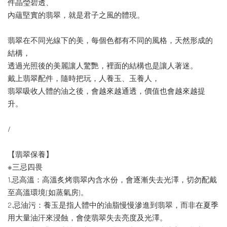
件晶瑩碧透、
內蘊堅實的翡翠，就是君子之風的體現。
翡翠在不同光線下的美，每個色都有不同的風格，天然形成的
結構，
透過光照後的美麗讓人驚艷，裡面的結構也是讓人著迷。
戴上翡翠配件，隨時把玩，人養玉、玉養人，
翡翠吸收人體的油之後，會越來越通透，價值也會越來越提
升。
/
【翡翠保養】
※三忌四畏
1.忌高溫：高溫炙烤翡翠內含水份，會逐漸失去光澤，切勿配戴
至高溫環境(如蒸氣房)。
2.忌油污：養玉是指人體中的油脂慢慢滲進到翡翠，而非在夏季
用大量油汗來浸蝕，會使翡翠失去亮度及光澤。