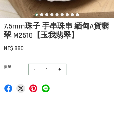
7.5mm珠子 手串珠串 緬甸A貨翡
翠 M2510【玉我翡翠】
NT$ 880
數量
-
+