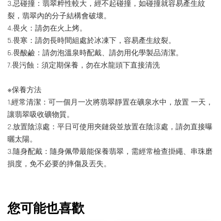
3.忌碰撞：翡翠粹性較大，經不起碰撞，如碰撞就容易產生紋
裂，翡翠內的分子結構會破壞。
4.畏火：請勿在火上烤。
5.畏寒：請勿長時間組處於冰凍下，容易產生紋裂。
6.畏酸鹼：請勿泡溫泉時配戴、請勿用化學製品清潔。
7.畏污蝕：須定期保養，勿在水龍頭下直接清洗
※保養方法
1.經常清潔：可一個月一次將翡翠靜置在礦泉水中，放置 一天，
讓翡翠吸收礦物質。
2.放置陰涼處：平日可使用夾鏈袋並放置在陰涼處，請勿直接曝
曬太陽。
3.隨身配戴：隨身佩帶最能保養翡翠，需經常檢查掛繩、串珠磨
損度，免不必要的摔傷及丟失。
您可能也喜歡