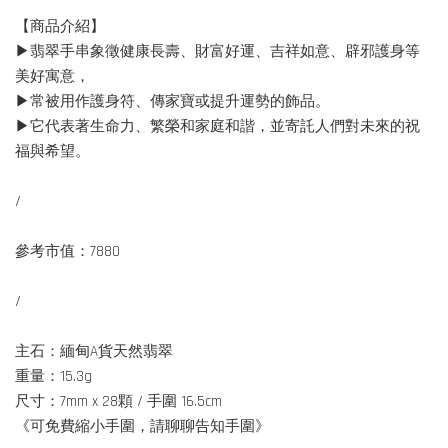
【商品介紹】
▶翡翠手串象徵健康長壽、財富好運、吉祥如意、辟邪護身等
美好寓意，
▶常被用作護身符、傳家寶或提升運勢的飾品。
▶它代表著生命力、繁榮和家庭和諧，並寄託人們對未來的祝
福與希望。
/
參考市值：7880
/
主石：緬甸A貨天然翡翠
重量：15.3g
尺寸：7mm x 28顆 / 手圍 16.5cm
《可免費縮小手圍，請聊聊告知手圍》