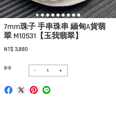
7mm珠子 手串珠串 緬甸A貨翡
翠 M10531【玉我翡翠】
NT$ 3,880
數量
-
+