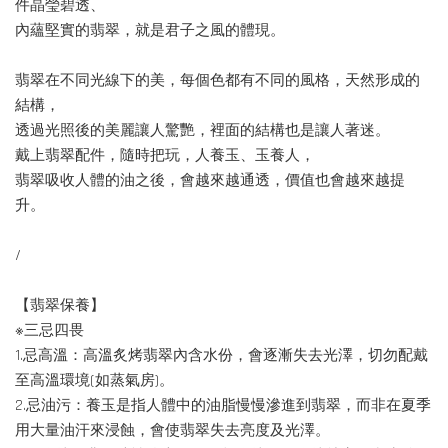
件晶瑩碧透、
內蘊堅實的翡翠，就是君子之風的體現。
翡翠在不同光線下的美，每個色都有不同的風格，天然形成的
結構，
透過光照後的美麗讓人驚艷，裡面的結構也是讓人著迷。
戴上翡翠配件，隨時把玩，人養玉、玉養人，
翡翠吸收人體的油之後，會越來越通透，價值也會越來越提
升。
/
【翡翠保養】
※三忌四畏
1.忌高溫：高溫炙烤翡翠內含水份，會逐漸失去光澤，切勿配戴
至高溫環境(如蒸氣房)。
2.忌油污：養玉是指人體中的油脂慢慢滲進到翡翠，而非在夏季
用大量油汗來浸蝕，會使翡翠失去亮度及光澤。