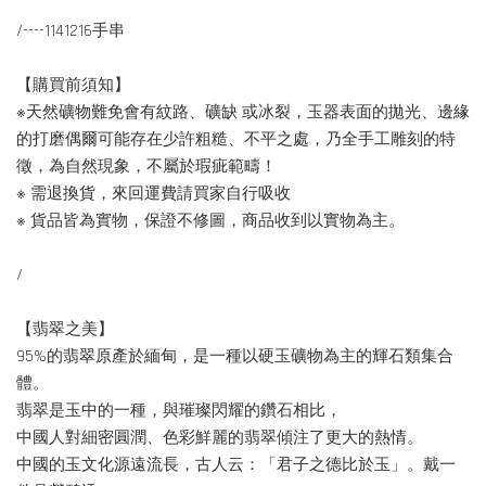
/----1141216手串
【購買前須知】
※天然礦物難免會有紋路、礦缺 或冰裂，玉器表面的拋光、邊緣
的打磨偶爾可能存在少許粗糙、不平之處，乃全手工雕刻的特
徵，為自然現象，不屬於瑕疵範疇！
※ 需退換貨，來回運費請買家自行吸收
※ 貨品皆為實物，保證不修圖，商品收到以實物為主。
/
【翡翠之美】
95%的翡翠原產於緬甸，是一種以硬玉礦物為主的輝石類集合
體。
翡翠是玉中的一種，與璀璨閃耀的鑽石相比，
中國人對細密圓潤、色彩鮮麗的翡翠傾注了更大的熱情。
中國的玉文化源遠流長，古人云：「君子之德比於玉」。戴一