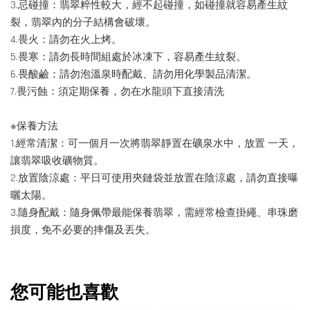
3.忌碰撞：翡翠粹性較大，經不起碰撞，如碰撞就容易產生紋
裂，翡翠內的分子結構會破壞。
4.畏火：請勿在火上烤。
5.畏寒：請勿長時間組處於冰凍下，容易產生紋裂。
6.畏酸鹼：請勿泡溫泉時配戴、請勿用化學製品清潔。
7.畏污蝕：須定期保養，勿在水龍頭下直接清洗
※保養方法
1.經常清潔：可一個月一次將翡翠靜置在礦泉水中，放置 一天，
讓翡翠吸收礦物質。
2.放置陰涼處：平日可使用夾鏈袋並放置在陰涼處，請勿直接曝
曬太陽。
3.隨身配戴：隨身佩帶最能保養翡翠，需經常檢查掛繩、串珠磨
損度，免不必要的摔傷及丟失。
您可能也喜歡