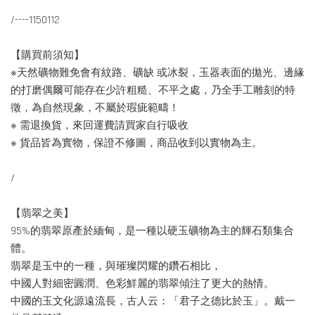
/----1150112
【購買前須知】
※天然礦物難免會有紋路、礦缺 或冰裂，玉器表面的拋光、邊緣
的打磨偶爾可能存在少許粗糙、不平之處，乃全手工雕刻的特
徵，為自然現象，不屬於瑕疵範疇！
※ 需退換貨，來回運費請買家自行吸收
※ 貨品皆為實物，保證不修圖，商品收到以實物為主。
/
【翡翠之美】
95%的翡翠原產於緬甸，是一種以硬玉礦物為主的輝石類集合
體。
翡翠是玉中的一種，與璀璨閃耀的鑽石相比，
中國人對細密圓潤、色彩鮮麗的翡翠傾注了更大的熱情。
中國的玉文化源遠流長，古人云：「君子之德比於玉」。戴一