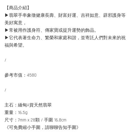
【商品介紹】
▶翡翠手串象徵健康長壽、財富好運、吉祥如意、辟邪護身等
美好寓意，
▶常被用作護身符、傳家寶或提升運勢的飾品。
▶它代表著生命力、繁榮和家庭和諧，並寄託人們對未來的祝
福與希望。
/
參考市值：4580
/
主石：緬甸A貨天然翡翠
重量：16.5g
尺寸：7mm x 28顆 / 手圍 16.8cm
《可免費縮小手圍，請聊聊告知手圍》