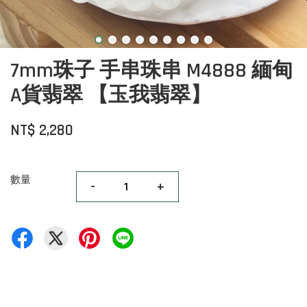
7mm珠子 手串珠串 M4888 緬甸
A貨翡翠 【玉我翡翠】
NT$ 2,280
數量
-
+