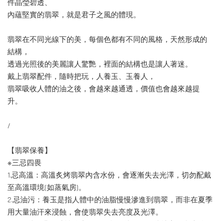
件晶瑩碧透、
內蘊堅實的翡翠，就是君子之風的體現。
翡翠在不同光線下的美，每個色都有不同的風格，天然形成的
結構，
透過光照後的美麗讓人驚艷，裡面的結構也是讓人著迷。
戴上翡翠配件，隨時把玩，人養玉、玉養人，
翡翠吸收人體的油之後，會越來越通透，價值也會越來越提
升。
/
【翡翠保養】
※三忌四畏
1.忌高溫：高溫炙烤翡翠內含水份，會逐漸失去光澤，切勿配戴
至高溫環境(如蒸氣房)。
2.忌油污：養玉是指人體中的油脂慢慢滲進到翡翠，而非在夏季
用大量油汗來浸蝕，會使翡翠失去亮度及光澤。