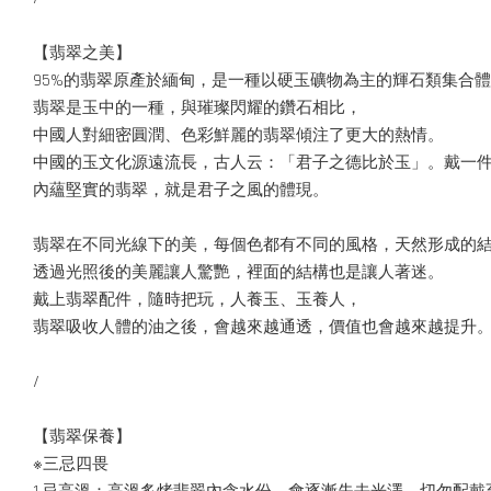
【翡翠之美】
95%的翡翠原產於緬甸，是一種以硬玉礦物為主的輝石類集合
翡翠是玉中的一種，與璀璨閃耀的鑽石相比，
中國人對細密圓潤、色彩鮮麗的翡翠傾注了更大的熱情。
中國的玉文化源遠流長，古人云：「君子之德比於玉」。戴一
內蘊堅實的翡翠，就是君子之風的體現。
翡翠在不同光線下的美，每個色都有不同的風格，天然形成的
透過光照後的美麗讓人驚艷，裡面的結構也是讓人著迷。
戴上翡翠配件，隨時把玩，人養玉、玉養人，
翡翠吸收人體的油之後，會越來越通透，價值也會越來越提升
/
【翡翠保養】
※三忌四畏