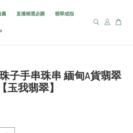
推薦
直播精選必購
翡翠戒指

mm珠子手串珠串 緬甸A貨翡翠
23【玉我翡翠】