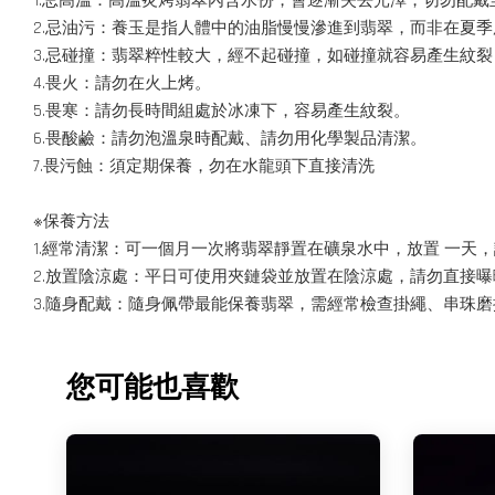
1.忌高溫：高溫炙烤翡翠內含水份，會逐漸失去光澤，切勿配戴
2.忌油污：養玉是指人體中的油脂慢慢滲進到翡翠，而非在夏
3.忌碰撞：翡翠粹性較大，經不起碰撞，如碰撞就容易產生紋
4.畏火：請勿在火上烤。
5.畏寒：請勿長時間組處於冰凍下，容易產生紋裂。
6.畏酸鹼：請勿泡溫泉時配戴、請勿用化學製品清潔。
7.畏污蝕：須定期保養，勿在水龍頭下直接清洗
※保養方法
1.經常清潔：可一個月一次將翡翠靜置在礦泉水中，放置 一天
2.放置陰涼處：平日可使用夾鏈袋並放置在陰涼處，請勿直接
3.隨身配戴：隨身佩帶最能保養翡翠，需經常檢查掛繩、串珠
您可能也喜歡