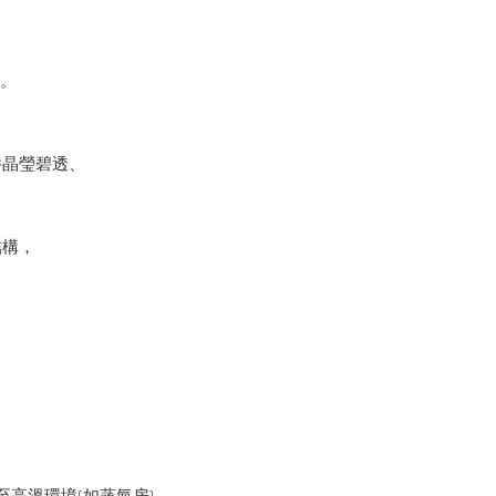
體。
件晶瑩碧透、
結構，
。