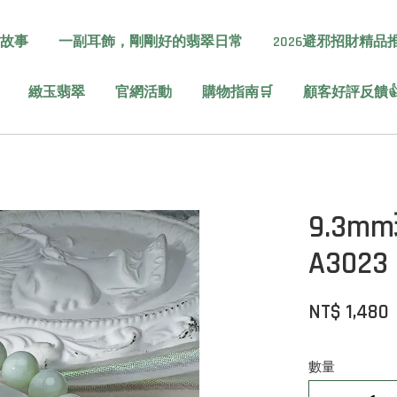
故事
一副耳飾，剛剛好的翡翠日常
2026避邪招財精品
緻玉翡翠
官網活動
購物指南🛒
顧客好評反饋
9.3
A30
NT$ 1,480
數量