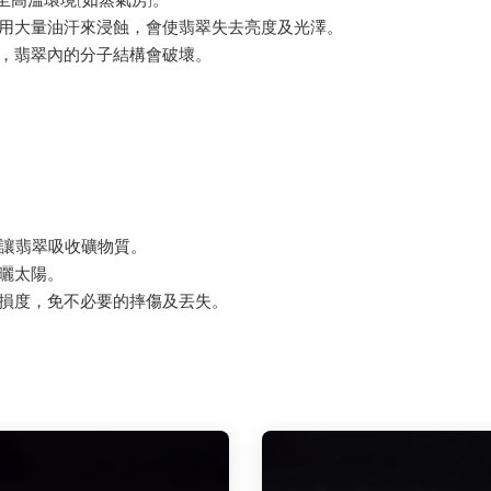
至高溫環境(如蒸氣房)。
季用大量油汗來浸蝕，會使翡翠失去亮度及光澤。
裂，翡翠內的分子結構會破壞。
，讓翡翠吸收礦物質。
曝曬太陽。
磨損度，免不必要的摔傷及丟失。