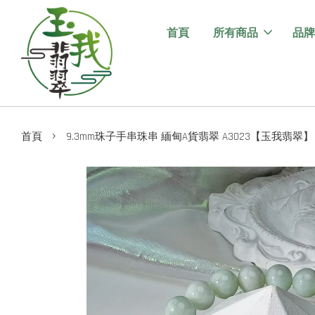
首頁
所有商品
品牌
›
首頁
9.3mm珠子手串珠串 緬甸A貨翡翠 A3023【玉我翡翠】