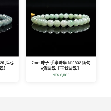
26 瓜地
7mm珠子 手串珠串 M10832 緬甸
翠】
A貨翡翠【玉我翡翠】
NT$ 6,880