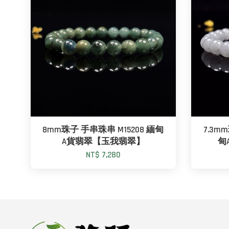
8mm珠子 手串珠串 M15208 緬甸
7.3m
A貨翡翠【玉我翡翠】
甸
NT$ 7,280