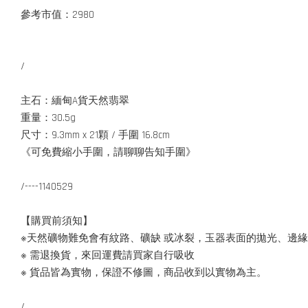
參考市值：2980
/
主石：緬甸A貨天然翡翠
重量：30.5g
尺寸：9.3mm x 21顆 / 手圍 16.8cm
《可免費縮小手圍，請聊聊告知手圍》
/----1140529
【購買前須知】
※天然礦物難免會有紋路、礦缺 或冰裂，玉器表面的拋光、邊
※ 需退換貨，來回運費請買家自行吸收
※ 貨品皆為實物，保證不修圖，商品收到以實物為主。
/