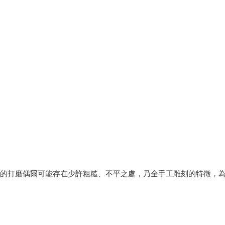
緣的打磨偶爾可能存在少許粗糙、不平之處，乃全手工雕刻的特徵，