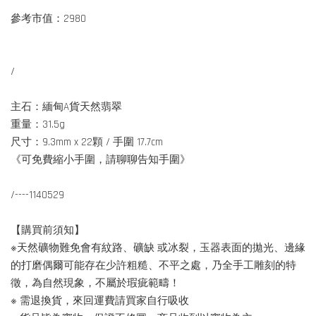
參考市值：2980
/
主石：緬甸A貨天然翡翠
重量：31.5g
尺寸：9.3mm x 22顆 / 手圍 17.7cm
《可免費縮小手圍，請聊聊告知手圍》
/----1140529
【購買前須知】
※天然礦物難免會有紋路、礦缺 或冰裂，玉器表面的拋光、邊緣
的打磨偶爾可能存在少許粗糙、不平之處，乃全手工雕刻的特
徵，為自然現象，不屬於瑕疵範疇！
※ 需退換貨，來回運費請買家自行吸收