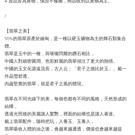
※ 貨品皆為實物，保證不修圖，商品收到以實物為主。
/
【翡翠之美】
95%的翡翠原產於緬甸，是一種以硬玉礦物為主的輝石類集合
體。
翡翠是玉中的一種，與璀璨閃耀的鑽石相比，
中國人對細密圓潤、色彩鮮麗的翡翠傾注了更大的熱情。
中國的玉文化源遠流長，古人云：「君子之德比於玉」。戴一
件晶瑩碧透、
內蘊堅實的翡翠，就是君子之風的體現。
翡翠在不同光線下的美，每個色都有不同的風格，天然形成的
結構，
透過光照後的美麗讓人驚艷，裡面的結構也是讓人著迷。
戴上翡翠配件，隨時把玩，人養玉、玉養人，
翡翠吸收人體的油之後，會越來越通透，價值也會越來越提