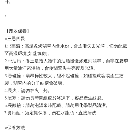
升。
/
【翡翠保養】
※三忌四畏
1.忌高溫：高溫炙烤翡翠內含水份，會逐漸失去光澤，切勿配戴
至高溫環境(如蒸氣房)。
2.忌油污：養玉是指人體中的油脂慢慢滲進到翡翠，而非在夏季
用大量油汗來浸蝕，會使翡翠失去亮度及光澤。
3.忌碰撞：翡翠粹性較大，經不起碰撞，如碰撞就容易產生紋
裂，翡翠內的分子結構會破壞。
4.畏火：請勿在火上烤。
5.畏寒：請勿長時間組處於冰凍下，容易產生紋裂。
6.畏酸鹼：請勿泡溫泉時配戴、請勿用化學製品清潔。
7.畏污蝕：須定期保養，勿在水龍頭下直接清洗
※保養方法