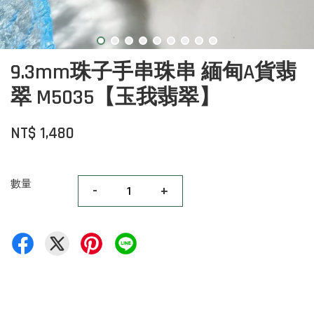
9.3mm珠子手串珠串 緬甸A貨翡
翠 M5035【玉我翡翠】
NT$ 1,480
數量
-
+