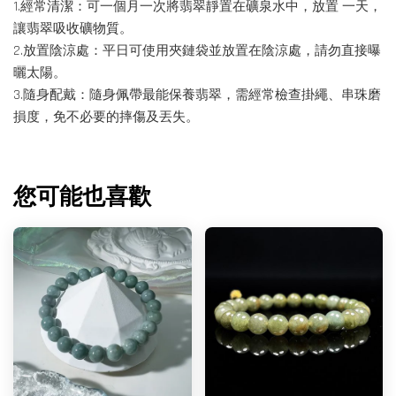
1.經常清潔：可一個月一次將翡翠靜置在礦泉水中，放置 一天，
讓翡翠吸收礦物質。
2.放置陰涼處：平日可使用夾鏈袋並放置在陰涼處，請勿直接曝
曬太陽。
3.隨身配戴：隨身佩帶最能保養翡翠，需經常檢查掛繩、串珠磨
損度，免不必要的摔傷及丟失。
您可能也喜歡