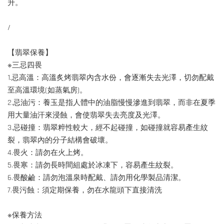
升。
/
【翡翠保養】
※三忌四畏
1.忌高溫：高溫炙烤翡翠內含水份，會逐漸失去光澤，切勿配戴
至高溫環境(如蒸氣房)。
2.忌油污：養玉是指人體中的油脂慢慢滲進到翡翠，而非在夏季
用大量油汗來浸蝕，會使翡翠失去亮度及光澤。
3.忌碰撞：翡翠粹性較大，經不起碰撞，如碰撞就容易產生紋
裂，翡翠內的分子結構會破壞。
4.畏火：請勿在火上烤。
5.畏寒：請勿長時間組處於冰凍下，容易產生紋裂。
6.畏酸鹼：請勿泡溫泉時配戴、請勿用化學製品清潔。
7.畏污蝕：須定期保養，勿在水龍頭下直接清洗
※保養方法