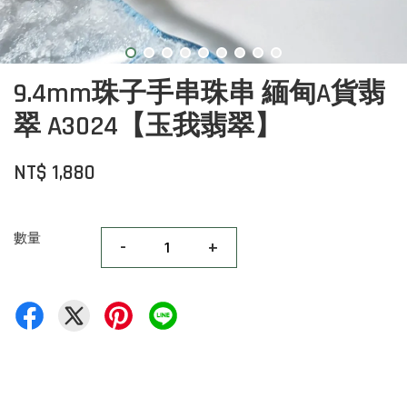
9.4mm珠子手串珠串 緬甸A貨翡
翠 A3024【玉我翡翠】
NT$ 1,880
數量
-
+