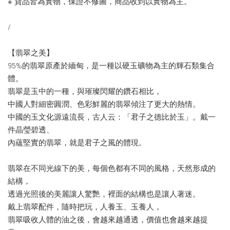
※ 貨品皆為實物，保證不修圖，商品收到以實物為主。
/
【翡翠之美】
95%的翡翠原產於緬甸，是一種以硬玉礦物為主的輝石類集合
體。
翡翠是玉中的一種，與璀璨閃耀的鑽石相比，
中國人對細密圓潤、色彩鮮麗的翡翠傾注了更大的熱情。
中國的玉文化源遠流長，古人云：「君子之德比於玉」。戴一
件晶瑩碧透、
內蘊堅實的翡翠，就是君子之風的體現。
翡翠在不同光線下的美，每個色都有不同的風格，天然形成的
結構，
透過光照後的美麗讓人驚艷，裡面的結構也是讓人著迷。
戴上翡翠配件，隨時把玩，人養玉、玉養人，
翡翠吸收人體的油之後，會越來越通透，價值也會越來越提