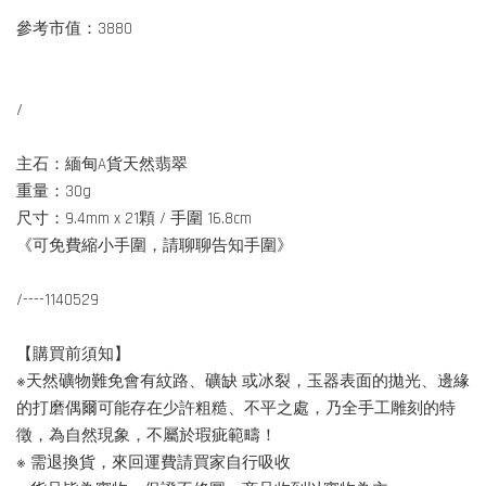
參考市值：3880
/
主石：緬甸A貨天然翡翠
重量：30g
尺寸：9.4mm x 21顆 / 手圍 16.8cm
《可免費縮小手圍，請聊聊告知手圍》
/----1140529
【購買前須知】
※天然礦物難免會有紋路、礦缺 或冰裂，玉器表面的拋光、邊緣
的打磨偶爾可能存在少許粗糙、不平之處，乃全手工雕刻的特
徵，為自然現象，不屬於瑕疵範疇！
※ 需退換貨，來回運費請買家自行吸收