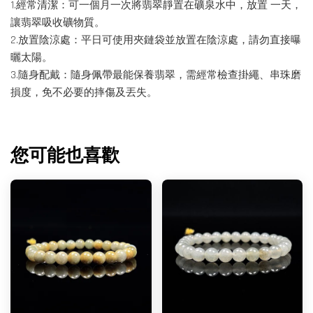
1.經常清潔：可一個月一次將翡翠靜置在礦泉水中，放置 一天，
讓翡翠吸收礦物質。
2.放置陰涼處：平日可使用夾鏈袋並放置在陰涼處，請勿直接曝
曬太陽。
3.隨身配戴：隨身佩帶最能保養翡翠，需經常檢查掛繩、串珠磨
損度，免不必要的摔傷及丟失。
您可能也喜歡